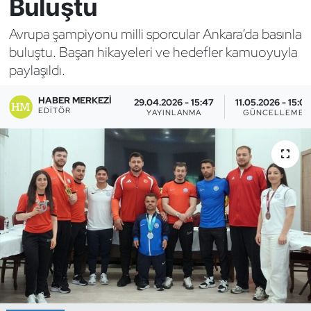
Buluştu
Bocce Bowling Dart
Avrupa şampiyonu milli sporcular Ankara’da basınla
buluştu. Başarı hikayeleri ve hedefler kamuoyuyla
Boks
paylaşıldı.
Briç
HABER MERKEZI
29.04.2026 - 15:47
11.05.2026 - 15:0
EDITÖR
YAYINLANMA
GÜNCELLEME
Buz Hokeyi
Buz Pateni
Çim Hokeyi
Cimnastik
Curling
Dağcılık