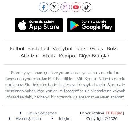
Futbol
Basketbol
Voleybol
Tenis
Güreş
Boks
Atletizm
Atıcılık
Kempo
Diğer Branşlar
Sitede yayınlanan içerik ve yorumlardan yazarları sorumludur.
Yayınlanan yorumlardan Milli Fanatikler | Milli Sporun Adresi sorumlu
tutulamaz. Sitedeki tüm harici linkler ayrı bir sayfada açılır. Sitemizde
yayınlanan haber, köşe yazıları ve fotoğraflar izin alınmaksızın kaynak
gösterilse dahi, herhangi bir ortamda kullanılamaz ve yayınlanamaz
Gizlilik Sözleşmesi
Haber Yazılımı:
TE Bilişim
|
Hizmet Şartları
İletişim
Copyright © 2026