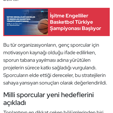
Oryantiring
İşitme Engelliler
Özel Sporcular
Basketbol Türkiye
Şampiyonası Başlıyor
Paralimpik
Bu tür organizasyonların, genç sporcular için
Ragbi
motivasyon kaynağı olduğu ifade edilirken,
Satranç
sporun tabana yayılması adına yürütülen
projelerin sürece katkı sağladığı vurgulandı.
Su Topu
Sporcuların elde ettiği dereceler, bu stratejilerin
sahaya yansıyan sonuçları olarak değerlendirildi.
Sualtı Sporları
Milli sporcular yeni hedeflerini
Tekvando
açıkladı
Tenis
Toplantının en dikkat çeken bölümlerinden biri