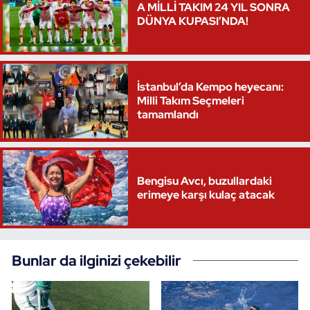
A MİLLİ TAKIM 24 YIL SONRA
DÜNYA KUPASI’NDA!
İstanbul’da Kempo heyecanı:
Milli Takım Seçmeleri
tamamlandı
Bengisu Avcı, buzullardaki
erimeye karşı kulaç atacak
Bunlar da ilginizi çekebilir