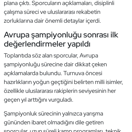
Güreş
plana çıktı. Sporcuların açıklamaları, disiplinli
çalışma süreci ve uluslararası rekabetin
Halter
zorluklarına dair önemli detaylar içerdi.
Hava Sporları
Avrupa şampiyonluğu sonrası ilk
değerlendirmeler yapıldı
Hentbol
Toplantıda söz alan sporcular, Avrupa
İşitme Engelli Sporcular
şampiyonluğu sürecine dair dikkat çeken
açıklamalarda bulundu. Turnuva öncesi
Judo ve Kuraş
hazırlıkların yoğun geçtiğini belirten milli isimler,
özellikle uluslararası rakiplerin seviyesinin her
Kano ve Rafting
geçen yıl arttığını vurguladı.
Karate
Şampiyonluk sürecinin yalnızca yarışma
gününden ibaret olmadığını dile getiren
Kayak
sporcular, uzun süreli kamp programları, teknik