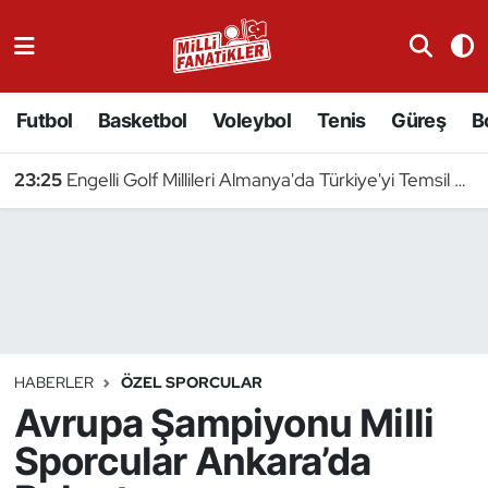
Atıcılık
Futbol
Basketbol
Voleybol
Tenis
Güreş
B
Atletizm
23:25
Engelli Golf Millileri Almanya'da Türkiye'yi Temsil Edecek
Badminton
Basketbol
Beyzbol
Bilardo
HABERLER
ÖZEL SPORCULAR
Avrupa Şampiyonu Milli
Binicilik
Sporcular Ankara’da
Bisiklet