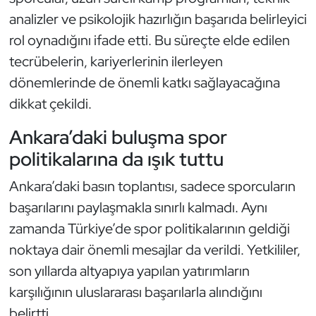
Kempo
analizler ve psikolojik hazırlığın başarıda belirleyici
rol oynadığını ifade etti. Bu süreçte elde edilen
Kick Boks
tecrübelerin, kariyerlerinin ilerleyen
dönemlerinde de önemli katkı sağlayacağına
Kürek
dikkat çekildi.
Masa Tenisi
Ankara’daki buluşma spor
politikalarına da ışık tuttu
Modern Pentatlon
Ankara’daki basın toplantısı, sadece sporcuların
Motor Sporları
başarılarını paylaşmakla sınırlı kalmadı. Aynı
zamanda Türkiye’de spor politikalarının geldiği
Muay Thai
noktaya dair önemli mesajlar da verildi. Yetkililer,
Okçuluk
son yıllarda altyapıya yapılan yatırımların
karşılığının uluslararası başarılarla alındığını
Optimist
belirtti.