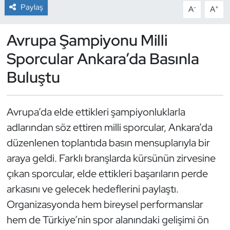
Paylaş
-
+
A
A
Dans Sporları
Avrupa Şampiyonu Milli
Dövüş Sanatı
Sporcular Ankara’da Basınla
Buluştu
E-Spor
Eskrim
Avrupa’da elde ettikleri şampiyonluklarla
adlarından söz ettiren milli sporcular, Ankara’da
Futbol
düzenlenen toplantıda basın mensuplarıyla bir
Futsal
araya geldi. Farklı branşlarda kürsünün zirvesine
çıkan sporcular, elde ettikleri başarıların perde
Genel
arkasını ve gelecek hedeflerini paylaştı.
Organizasyonda hem bireysel performanslar
Golf
hem de Türkiye’nin spor alanındaki gelişimi ön