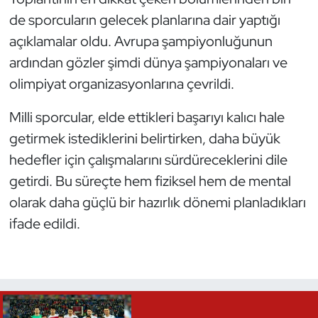
de sporcuların gelecek planlarına dair yaptığı
Triatlon
açıklamalar oldu. Avrupa şampiyonluğunun
ardından gözler şimdi dünya şampiyonaları ve
Voleybol
olimpiyat organizasyonlarına çevrildi.
Vücut Geliştirme Fitness
Milli sporcular, elde ettikleri başarıyı kalıcı hale
getirmek istediklerini belirtirken, daha büyük
Wushu Kungfu
hedefler için çalışmalarını sürdüreceklerini dile
Yelken
getirdi. Bu süreçte hem fiziksel hem de mental
olarak daha güçlü bir hazırlık dönemi planladıkları
Yüzme
ifade edildi.