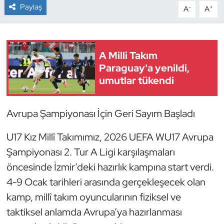
Paylaş
-
+
A
A
Dans Sporları
Dövüş Sanatı
A Milli Takım
Paraguay'a yenildi,
E-Spor
umutlar tükendi
Eskrim
Avrupa Şampiyonası İçin Geri Sayım Başladı
Futbol
U17 Kız Millî Takımımız, 2026 UEFA WU17 Avrupa
Futsal
Şampiyonası 2. Tur A Ligi karşılaşmaları
öncesinde İzmir’deki hazırlık kampına start verdi.
Genel
4-9 Ocak tarihleri arasında gerçekleşecek olan
kamp, millî takım oyuncularının fiziksel ve
Golf
taktiksel anlamda Avrupa’ya hazırlanması