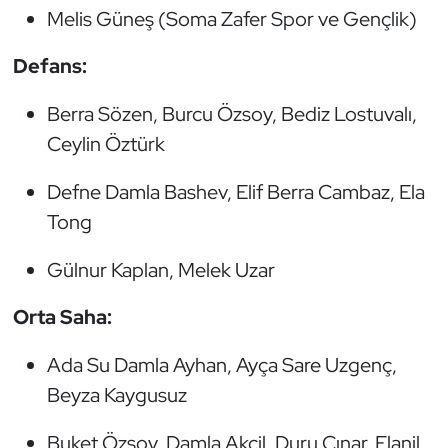
Melis Güneş (Soma Zafer Spor ve Gençlik)
Defans:
Berra Sözen, Burcu Özsoy, Bediz Lostuvalı,
Ceylin Öztürk
Defne Damla Bashev, Elif Berra Cambaz, Ela
Tong
Gülnur Kaplan, Melek Uzar
Orta Saha:
Ada Su Damla Ayhan, Ayça Sare Uzgenç,
Beyza Kaygusuz
Buket Özsoy, Damla Akçil, Duru Çınar, Elanil