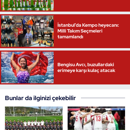
İstanbul’da Kempo heyecanı:
Milli Takım Seçmeleri
tamamlandı
Bengisu Avcı, buzullardaki
erimeye karşı kulaç atacak
Bunlar da ilginizi çekebilir