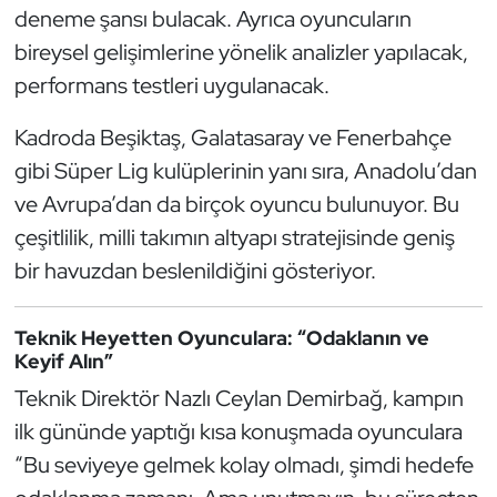
deneme şansı bulacak. Ayrıca oyuncuların
Triatlon
bireysel gelişimlerine yönelik analizler yapılacak,
performans testleri uygulanacak.
Voleybol
Kadroda Beşiktaş, Galatasaray ve Fenerbahçe
Vücut Geliştirme Fitness
gibi Süper Lig kulüplerinin yanı sıra, Anadolu’dan
ve Avrupa’dan da birçok oyuncu bulunuyor. Bu
Wushu Kungfu
çeşitlilik, milli takımın altyapı stratejisinde geniş
bir havuzdan beslenildiğini gösteriyor.
Yelken
Yüzme
Teknik Heyetten Oyunculara: “Odaklanın ve
Keyif Alın”
Teknik Direktör Nazlı Ceylan Demirbağ, kampın
ilk gününde yaptığı kısa konuşmada oyunculara
“Bu seviyeye gelmek kolay olmadı, şimdi hedefe