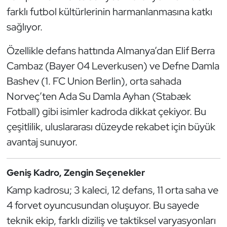
farklı futbol kültürlerinin harmanlanmasına katkı
Oryantiring
sağlıyor.
Özel Sporcular
Özellikle defans hattında Almanya’dan Elif Berra
Cambaz (Bayer 04 Leverkusen) ve Defne Damla
Paralimpik
Bashev (1. FC Union Berlin), orta sahada
Ragbi
Norveç’ten Ada Su Damla Ayhan (Stabæk
Fotball) gibi isimler kadroda dikkat çekiyor. Bu
Satranç
çeşitlilik, uluslararası düzeyde rekabet için büyük
avantaj sunuyor.
Su Topu
Sualtı Sporları
Geniş Kadro, Zengin Seçenekler
Kamp kadrosu; 3 kaleci, 12 defans, 11 orta saha ve
Tekvando
4 forvet oyuncusundan oluşuyor. Bu sayede
teknik ekip, farklı diziliş ve taktiksel varyasyonları
Tenis