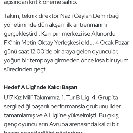
açısından kritik öneme sahip.
Güreş
Takım, teknik direktör Nazlı Ceylan Demirbağ
Halter
yönetiminde dün akşam ilk antrenmanını
Hava Sporları
gerçekleştirdi. Kampın merkezi ise Altınordu
FK’nin Metin Oktay Yerleşkesi oldu. 4 Ocak Pazar
Hentbol
günü saat 12.00’de bir araya gelen oyuncular,
yoğun bir tempoya girmeden önce kısa bir uyum
İşitme Engelli Sporcular
sürecinden geçti.
Judo ve Kuraş
Hedef A Ligi’nde Kalıcı Başarı
Kano ve Rafting
U17 Kız Millî Takımımız, 1. Tur B Ligi 4. Grup’ta
sergilediği başarılı performansla grubunu lider
Karate
tamamlamış ve A Ligi’ne yükselmişti. Bu çıkış,
Kayak
genç oyuncuların Avrupa arenasında kalıcı bir
başarı hedeflediğini gösteriyor.