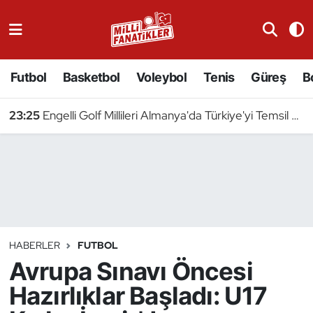
Atıcılık
Futbol
Basketbol
Voleybol
Tenis
Güreş
B
Atletizm
23:25
Engelli Golf Millileri Almanya'da Türkiye'yi Temsil Edecek
Badminton
Basketbol
Beyzbol
Bilardo
HABERLER
FUTBOL
Avrupa Sınavı Öncesi
Binicilik
Hazırlıklar Başladı: U17
Bisiklet