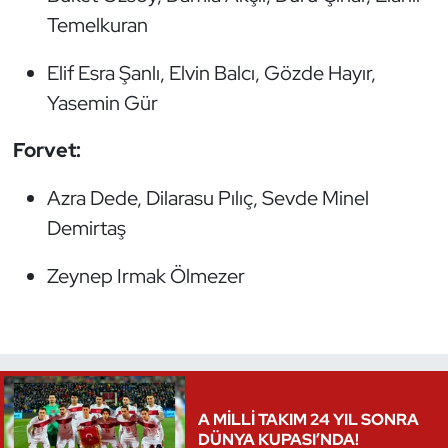
Temelkuran
Elif Esra Şanlı, Elvin Balcı, Gözde Hayır,
Yasemin Gür
Forvet:
Azra Dede, Dilarasu Pılıç, Sevde Minel
Demirtaş
Zeynep Irmak Ölmezer
A MİLLİ TAKIM 24 YIL SONRA
DÜNYA KUPASI’NDA!