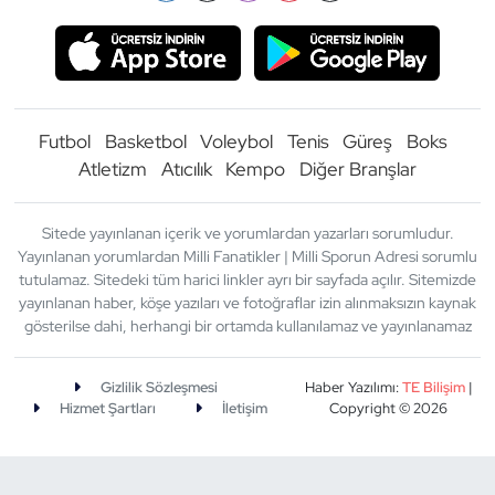
Futbol
Basketbol
Voleybol
Tenis
Güreş
Boks
Atletizm
Atıcılık
Kempo
Diğer Branşlar
Sitede yayınlanan içerik ve yorumlardan yazarları sorumludur.
Yayınlanan yorumlardan Milli Fanatikler | Milli Sporun Adresi sorumlu
tutulamaz. Sitedeki tüm harici linkler ayrı bir sayfada açılır. Sitemizde
yayınlanan haber, köşe yazıları ve fotoğraflar izin alınmaksızın kaynak
gösterilse dahi, herhangi bir ortamda kullanılamaz ve yayınlanamaz
Gizlilik Sözleşmesi
Haber Yazılımı:
TE Bilişim
|
Hizmet Şartları
İletişim
Copyright © 2026