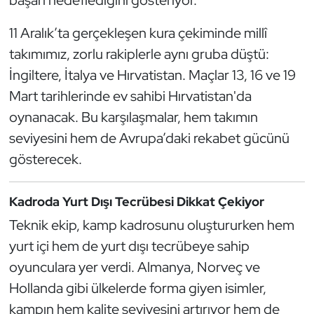
Kempo
11 Aralık’ta gerçekleşen kura çekiminde millî
Kick Boks
takımımız, zorlu rakiplerle aynı gruba düştü:
İngiltere, İtalya ve Hırvatistan. Maçlar 13, 16 ve 19
Kürek
Mart tarihlerinde ev sahibi Hırvatistan'da
oynanacak. Bu karşılaşmalar, hem takımın
Masa Tenisi
seviyesini hem de Avrupa’daki rekabet gücünü
Modern Pentatlon
gösterecek.
Motor Sporları
Kadroda Yurt Dışı Tecrübesi Dikkat Çekiyor
Teknik ekip, kamp kadrosunu oluştururken hem
Muay Thai
yurt içi hem de yurt dışı tecrübeye sahip
Okçuluk
oyunculara yer verdi. Almanya, Norveç ve
Hollanda gibi ülkelerde forma giyen isimler,
Optimist
kampın hem kalite seviyesini artırıyor hem de