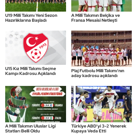
U19 Milli Takımı Yeni Sezon
A Millî Takımın Belçika ve
Hazırlıklarına Başladı
Fransa Mesaisi Netleşti
U15 Kız Milli Takımı Seçme
Plaj Futbolu Milli Takımı'nın
Kampı Kadrosu Açıklandı
aday kadrosu açıklandı
A Milli Takımın Uluslar Ligi
Türkiye ABD'yi 3-2 Yenerek
Statları Belli Oldu
Kupaya Veda Etti