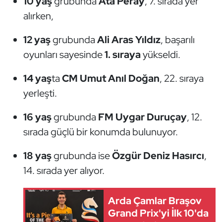
10 yaş
grubunda
Ata Peray
, 7. sırada yer
Oryantiring
alırken,
12 yaş
grubunda
Ali Aras Yıldız
, başarılı
Özel Sporcular
oyunları sayesinde
1. sıraya
yükseldi.
Paralimpik
14 yaş
ta
CM Umut Anıl Doğan
, 22. sıraya
Ragbi
yerleşti.
Satranç
16 yaş
grubunda
FM Uygar Duruçay
, 12.
sırada güçlü bir konumda bulunuyor.
Su Topu
18 yaş
grubunda ise
Özgür Deniz Hasırcı
,
Sualtı Sporları
14. sırada yer alıyor.
Tekvando
Arda Çamlar Braşov
Grand Prix'yi İlk 10'da
Tenis