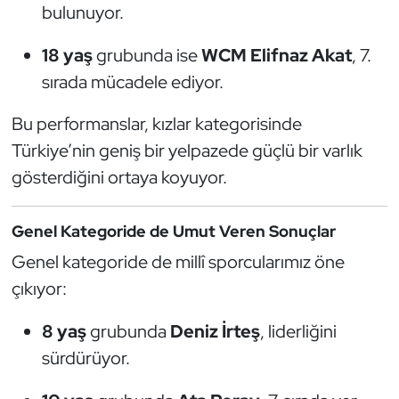
bulunuyor.
Kempo
18 yaş
grubunda ise
WCM Elifnaz Akat
, 7.
Kick Boks
sırada mücadele ediyor.
Kürek
Bu performanslar, kızlar kategorisinde
Türkiye’nin geniş bir yelpazede güçlü bir varlık
Masa Tenisi
gösterdiğini ortaya koyuyor.
Modern Pentatlon
Genel Kategoride de Umut Veren Sonuçlar
Motor Sporları
Genel kategoride de millî sporcularımız öne
çıkıyor:
Muay Thai
8 yaş
grubunda
Deniz İrteş
, liderliğini
Okçuluk
sürdürüyor.
Optimist