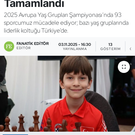
Tamamlandı
Bocce Bowling Dart
2025 Avrupa Yaş Grupları Şampiyonası’nda 93
sporcumuz mücadele ediyor; bazı yaş gruplarında
Boks
liderlik koltuğu Türkiye’de.
Briç
FANATIK EDITÖR
03.11.2025 - 16:30
13
EDITÖR
YAYINLANMA
GÖSTERIM
OK
Buz Hokeyi
Buz Pateni
Çim Hokeyi
Cimnastik
Curling
Dağcılık