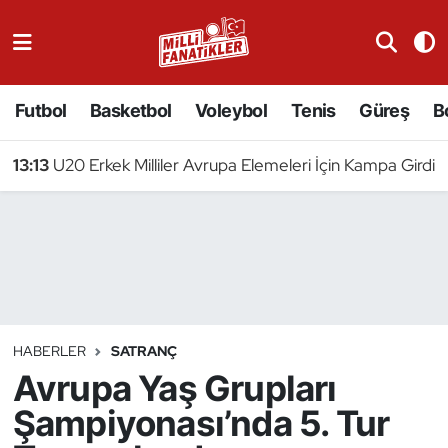
Atıcılık
Futbol
Basketbol
Voleybol
Tenis
Güreş
B
Atletizm
13:13
U20 Erkek Milliler Avrupa Elemeleri İçin Kampa Girdi
Badminton
Basketbol
Beyzbol
Bilardo
HABERLER
SATRANÇ
Avrupa Yaş Grupları
Binicilik
Şampiyonası’nda 5. Tur
Bisiklet