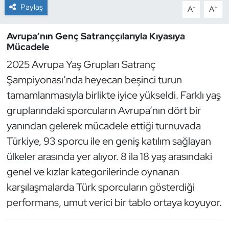
Paylaş
-
+
A
A
Dans Sporları
Avrupa’nın Genç Satranççılarıyla Kıyasıya
Mücadele
Dövüş Sanatı
2025 Avrupa Yaş Grupları Satranç
E-Spor
Şampiyonası’nda heyecan beşinci turun
tamamlanmasıyla birlikte iyice yükseldi. Farklı yaş
Eskrim
gruplarındaki sporcuların Avrupa’nın dört bir
yanından gelerek mücadele ettiği turnuvada
Futbol
Türkiye, 93 sporcu ile en geniş katılım sağlayan
Futsal
ülkeler arasında yer alıyor. 8 ila 18 yaş arasındaki
genel ve kızlar kategorilerinde oynanan
Genel
karşılaşmalarda Türk sporcuların gösterdiği
performans, umut verici bir tablo ortaya koyuyor.
Golf