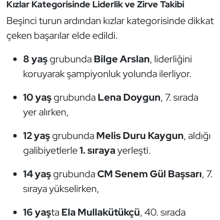
Güreş
Kızlar Kategorisinde Liderlik ve Zirve Takibi
Beşinci turun ardından kızlar kategorisinde dikkat
Halter
çeken başarılar elde edildi.
Hava Sporları
8 yaş
grubunda
Bilge Arslan
, liderliğini
koruyarak şampiyonluk yolunda ilerliyor.
Hentbol
10 yaş
grubunda
Lena Doygun
, 7. sırada
İşitme Engelli Sporcular
yer alırken,
Judo ve Kuraş
12 yaş
grubunda
Melis Duru Kaygun
, aldığı
galibiyetlerle
1. sıraya
yerleşti.
Kano ve Rafting
14 yaş
grubunda
CM Senem Gül Başsarı
, 7.
Karate
sıraya yükselirken,
Kayak
16 yaş
ta
Ela Mullakütükçü
, 40. sırada