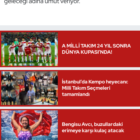
geleceği adına umut veriyor.
A MİLLİ TAKIM 24 YIL SONRA
DÜNYA KUPASI’NDA!
İstanbul’da Kempo heyecanı:
Milli Takım Seçmeleri
tamamlandı
Bengisu Avcı, buzullardaki
erimeye karşı kulaç atacak