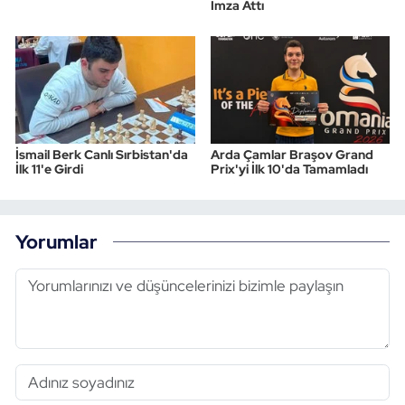
İmza Attı
İsmail Berk Canlı Sırbistan'da
Arda Çamlar Braşov Grand
İlk 11'e Girdi
Prix'yi İlk 10'da Tamamladı
Yorumlar