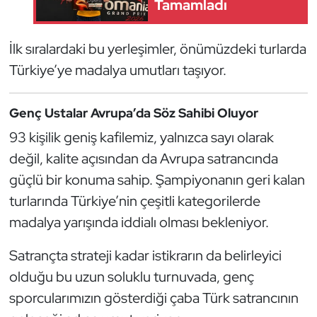
Tamamladı
Triatlon
İlk sıralardaki bu yerleşimler, önümüzdeki turlarda
Voleybol
Türkiye’ye madalya umutları taşıyor.
Vücut Geliştirme Fitness
Genç Ustalar Avrupa’da Söz Sahibi Oluyor
93 kişilik geniş kafilemiz, yalnızca sayı olarak
Wushu Kungfu
değil, kalite açısından da Avrupa satrancında
Yelken
güçlü bir konuma sahip. Şampiyonanın geri kalan
turlarında Türkiye’nin çeşitli kategorilerde
Yüzme
madalya yarışında iddialı olması bekleniyor.
Satrançta strateji kadar istikrarın da belirleyici
olduğu bu uzun soluklu turnuvada, genç
sporcularımızın gösterdiği çaba Türk satrancının