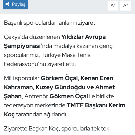
Paylaş
-
+
A
A
Dans Sporları
Başarılı sporculardan anlamlı ziyaret
Dövüş Sanatı
Çekya’da düzenlenen
Yıldızlar Avrupa
E-Spor
Şampiyonası
’nda madalya kazanan genç
sporcularımız, Türkiye Masa Tenisi
Eskrim
Federasyonu’nu ziyaret etti.
Futbol
Milli sporcular
Görkem Öçal, Kenan Eren
Kahraman, Kuzey Gündoğdu ve Ahmet
Futsal
Şahan
, Antrenör
Gökmen Öçal
ile birlikte
federasyon merkezinde
TMTF Başkanı Kerim
Genel
Koç
tarafından ağırlandı.
Golf
Ziyarette Başkan Koç, sporcularla tek tek