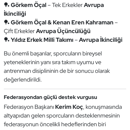
🏓
Görkem Öçal
– Tek Erkekler
Avrupa
Kempo
İkinciliği
Kick Boks
🏓
Görkem Öçal & Kenan Eren Kahraman
–
Çift Erkekler
Avrupa Üçüncülüğü
Kürek
🏓
Yıldız Erkek Milli Takımı
–
Avrupa İkinciliği
Masa Tenisi
Bu önemli başarılar, sporcuların bireysel
yeteneklerinin yanı sıra takım uyumu ve
Modern Pentatlon
antrenman disiplininin de bir sonucu olarak
değerlendirildi.
Motor Sporları
Muay Thai
Federasyondan güçlü destek vurgusu
Federasyon Başkanı
Kerim Koç
, konuşmasında
Okçuluk
altyapıdan gelen sporcuların desteklenmesinin
Optimist
federasyonun öncelikli hedeflerinden biri