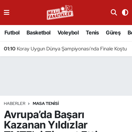
Atıcılık
Futbol
Basketbol
Voleybol
Tenis
Güreş
B
Atletizm
01:10
Koray Uygun Dünya Şampiyonası’nda Finale Koştu
Badminton
Basketbol
Beyzbol
Bilardo
HABERLER
MASA TENISI
Avrupa’da Başarı
Binicilik
Kazanan Yıldızlar
Bisiklet