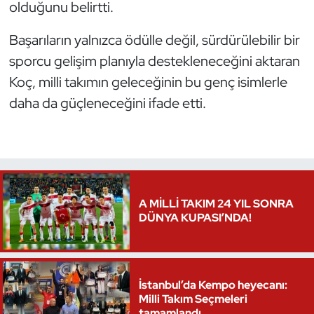
olduğunu belirtti.
Oryantiring
Başarıların yalnızca ödülle değil, sürdürülebilir bir
Özel Sporcular
sporcu gelişim planıyla destekleneceğini aktaran
Koç, milli takımın geleceğinin bu genç isimlerle
Paralimpik
daha da güçleneceğini ifade etti.
Ragbi
Satranç
Su Topu
A MİLLİ TAKIM 24 YIL SONRA
DÜNYA KUPASI’NDA!
Sualtı Sporları
Tekvando
İstanbul’da Kempo heyecanı:
Milli Takım Seçmeleri
Tenis
tamamlandı