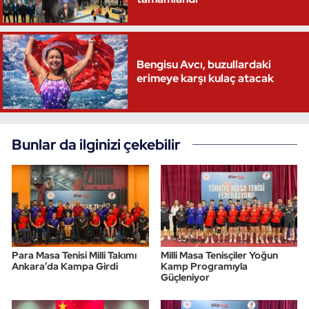
Triatlon
Voleybol
Bengisu Avcı, buzullardaki
erimeye karşı kulaç atacak
Vücut Geliştirme Fitness
Wushu Kungfu
Bunlar da ilginizi çekebilir
Yelken
Yüzme
Para Masa Tenisi Milli Takımı
Milli Masa Tenisçiler Yoğun
Ankara’da Kampa Girdi
Kamp Programıyla
Güçleniyor