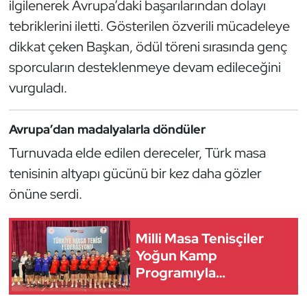
ilgilenerek Avrupa’daki başarılarından dolayı
Güreş
tebriklerini iletti. Gösterilen özverili mücadeleye
Halter
dikkat çeken Başkan, ödül töreni sırasında genç
sporcuların desteklenmeye devam edileceğini
Hava Sporları
vurguladı.
Hentbol
Avrupa’dan madalyalarla döndüler
İşitme Engelli Sporcular
Turnuvada elde edilen dereceler, Türk masa
tenisinin altyapı gücünü bir kez daha gözler
Judo ve Kuraş
önüne serdi.
Kano ve Rafting
Milli Masa Tenisçiler
Karate
Yoğun Kamp
Programıyla
Kayak
Güçleniyor