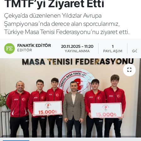
TMTF’yi Ziyaret Etti
Bocce Bowling Dart
Çekya’da düzenlenen Yıldızlar Avrupa
Şampiyonası’nda derece alan sporcularımız,
Boks
Türkiye Masa Tenisi Federasyonu’nu ziyaret etti.
Briç
FANATIK EDITÖR
20.11.2025 - 11:20
1
EDITÖR
YAYINLANMA
PAYLAŞIM
GÖS
Buz Hokeyi
Buz Pateni
Çim Hokeyi
Cimnastik
Curling
Dağcılık