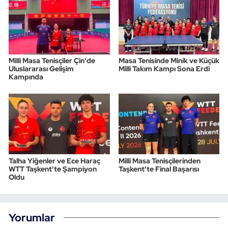
Milli Masa Tenisçiler Çin'de
Masa Tenisinde Minik ve Küçük
Uluslararası Gelişim
Milli Takım Kampı Sona Erdi
Kampında
Talha Yiğenler ve Ece Haraç
Milli Masa Tenisçilerinden
WTT Taşkent'te Şampiyon
Taşkent'te Final Başarısı
Oldu
Yorumlar