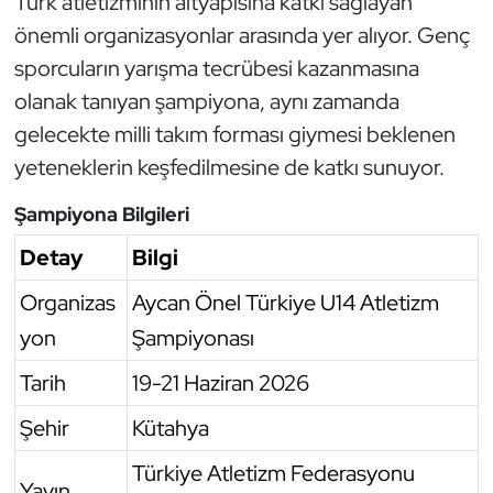
Türk atletizminin altyapısına katkı sağlayan
Oryantiring
önemli organizasyonlar arasında yer alıyor. Genç
sporcuların yarışma tecrübesi kazanmasına
Özel Sporcular
olanak tanıyan şampiyona, aynı zamanda
gelecekte milli takım forması giymesi beklenen
Paralimpik
yeteneklerin keşfedilmesine de katkı sunuyor.
Ragbi
Şampiyona Bilgileri
Detay
Bilgi
Satranç
Organizas
Aycan Önel Türkiye U14 Atletizm
Su Topu
yon
Şampiyonası
Sualtı Sporları
Tarih
19-21 Haziran 2026
Tekvando
Şehir
Kütahya
Türkiye Atletizm Federasyonu
Tenis
Yayın