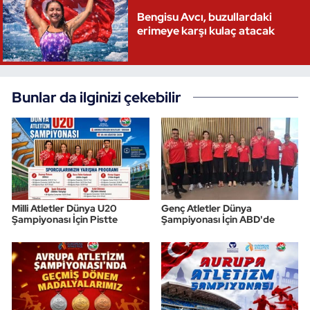
Bengisu Avcı, buzullardaki
erimeye karşı kulaç atacak
Bunlar da ilginizi çekebilir
Milli Atletler Dünya U20
Genç Atletler Dünya
Şampiyonası İçin Pistte
Şampiyonası İçin ABD'de