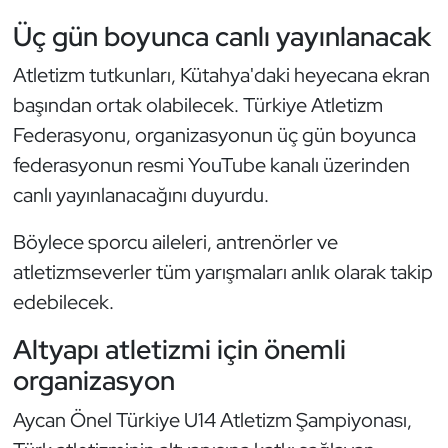
Kempo
Üç gün boyunca canlı yayınlanacak
Kick Boks
Atletizm tutkunları, Kütahya'daki heyecana ekran
başından ortak olabilecek. Türkiye Atletizm
Kürek
Federasyonu, organizasyonun üç gün boyunca
federasyonun resmi YouTube kanalı üzerinden
Masa Tenisi
canlı yayınlanacağını duyurdu.
Modern Pentatlon
Böylece sporcu aileleri, antrenörler ve
atletizmseverler tüm yarışmaları anlık olarak takip
Motor Sporları
edebilecek.
Muay Thai
Altyapı atletizmi için önemli
organizasyon
Okçuluk
Aycan Önel Türkiye U14 Atletizm Şampiyonası,
Optimist