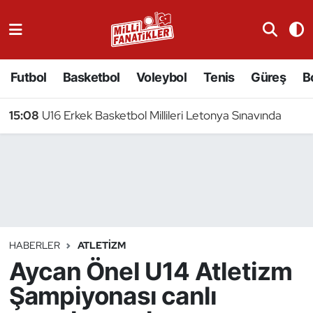
Atıcılık
Futbol
Basketbol
Voleybol
Tenis
Güreş
B
Atletizm
15:08
U16 Erkek Basketbol Millileri Letonya Sınavında
Badminton
Basketbol
Beyzbol
Bilardo
HABERLER
ATLETIZM
Aycan Önel U14 Atletizm
Binicilik
Şampiyonası canlı
Bisiklet