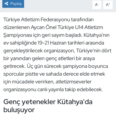
Paylaş
-
+
A
A
Dans Sporları
Türkiye Atletizm Federasyonu tarafından
Dövüş Sanatı
düzenlenen Aycan Önel Türkiye U14 Atletizm
Şampiyonası için geri sayım başladı. Kütahya'nın
E-Spor
ev sahipliğinde 19-21 Haziran tarihleri arasında
gerçekleştirilecek organizasyon, Türkiye'nin dört
Eskrim
bir yanından gelen genç atletleri bir araya
Futbol
getirecek. Üç gün sürecek şampiyona boyunca
sporcular pistte ve sahada derece elde etmek
Futsal
için mücadele verirken, atletizmseverler
organizasyonu canlı yayınla takip edebilecek.
Genel
Genç yetenekler Kütahya'da
Golf
buluşuyor