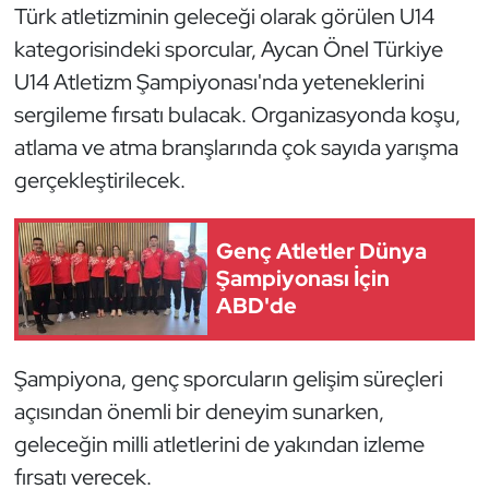
Güreş
Türk atletizminin geleceği olarak görülen U14
kategorisindeki sporcular, Aycan Önel Türkiye
Halter
U14 Atletizm Şampiyonası'nda yeteneklerini
sergileme fırsatı bulacak. Organizasyonda koşu,
Hava Sporları
atlama ve atma branşlarında çok sayıda yarışma
Hentbol
gerçekleştirilecek.
İşitme Engelli Sporcular
Genç Atletler Dünya
Şampiyonası İçin
Judo ve Kuraş
ABD'de
Kano ve Rafting
Şampiyona, genç sporcuların gelişim süreçleri
Karate
açısından önemli bir deneyim sunarken,
geleceğin milli atletlerini de yakından izleme
Kayak
fırsatı verecek.