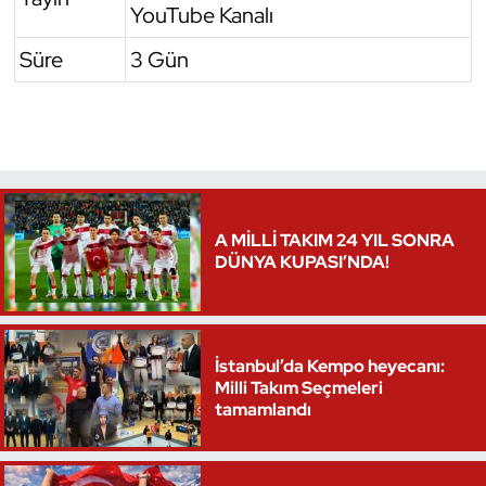
YouTube Kanalı
Triatlon
Süre
3 Gün
Voleybol
Vücut Geliştirme Fitness
Wushu Kungfu
A MİLLİ TAKIM 24 YIL SONRA
DÜNYA KUPASI’NDA!
Yelken
Yüzme
İstanbul’da Kempo heyecanı:
Milli Takım Seçmeleri
tamamlandı