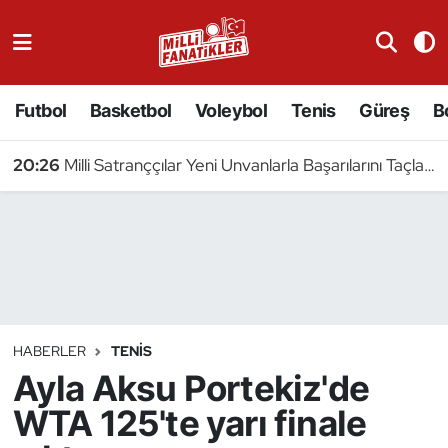
Atıcılık
Futbol
Basketbol
Voleybol
Tenis
Güreş
B
Atletizm
20:26
Milli Satranççılar Yeni Unvanlarla Başarılarını Taçlandırdı
Badminton
Basketbol
Beyzbol
Bilardo
HABERLER
TENIS
Ayla Aksu Portekiz'de
Binicilik
WTA 125'te yarı finale
Bisiklet