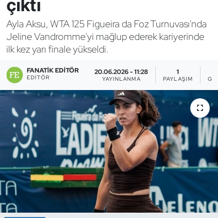
çıktı
Bocce Bowling Dart
Ayla Aksu, WTA 125 Figueira da Foz Turnuvası'nda
Jeline Vandromme'yi mağlup ederek kariyerinde
Boks
ilk kez yarı finale yükseldi.
Briç
FANATIK EDITÖR
20.06.2026 - 11:28
1
EDITÖR
YAYINLANMA
PAYLAŞIM
GÖ
Buz Hokeyi
Buz Pateni
Çim Hokeyi
Cimnastik
Curling
Dağcılık