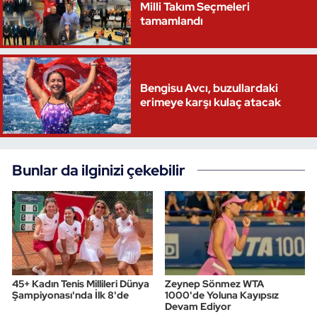
Milli Takım Seçmeleri
tamamlandı
Bengisu Avcı, buzullardaki
erimeye karşı kulaç atacak
Bunlar da ilginizi çekebilir
45+ Kadın Tenis Millileri Dünya
Zeynep Sönmez WTA
Şampiyonası'nda İlk 8'de
1000'de Yoluna Kayıpsız
Devam Ediyor