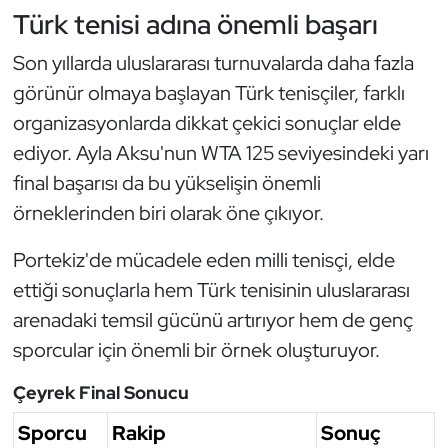
Türk tenisi adına önemli başarı
Triatlon
Son yıllarda uluslararası turnuvalarda daha fazla
Voleybol
görünür olmaya başlayan Türk tenisçiler, farklı
organizasyonlarda dikkat çekici sonuçlar elde
Vücut Geliştirme Fitness
ediyor. Ayla Aksu'nun WTA 125 seviyesindeki yarı
final başarısı da bu yükselişin önemli
Wushu Kungfu
örneklerinden biri olarak öne çıkıyor.
Yelken
Portekiz'de mücadele eden milli tenisçi, elde
ettiği sonuçlarla hem Türk tenisinin uluslararası
Yüzme
arenadaki temsil gücünü artırıyor hem de genç
sporcular için önemli bir örnek oluşturuyor.
Çeyrek Final Sonucu
Sporcu
Rakip
Sonuç