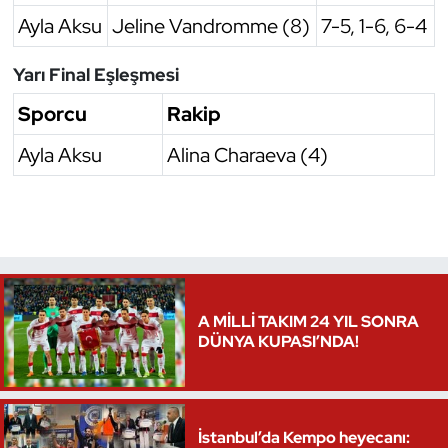
Ayla Aksu
Jeline Vandromme (8)
7-5, 1-6, 6-4
Yarı Final Eşleşmesi
Sporcu
Rakip
Ayla Aksu
Alina Charaeva (4)
A MİLLİ TAKIM 24 YIL SONRA
DÜNYA KUPASI’NDA!
İstanbul’da Kempo heyecanı: