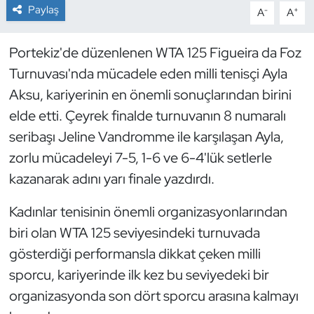
Paylaş
-
+
A
A
Dans Sporları
Portekiz'de düzenlenen WTA 125 Figueira da Foz
Dövüş Sanatı
Turnuvası'nda mücadele eden milli tenisçi Ayla
Aksu, kariyerinin en önemli sonuçlarından birini
E-Spor
elde etti. Çeyrek finalde turnuvanın 8 numaralı
seribaşı Jeline Vandromme ile karşılaşan Ayla,
Eskrim
zorlu mücadeleyi 7-5, 1-6 ve 6-4'lük setlerle
Futbol
kazanarak adını yarı finale yazdırdı.
Kadınlar tenisinin önemli organizasyonlarından
Futsal
biri olan WTA 125 seviyesindeki turnuvada
Genel
gösterdiği performansla dikkat çeken milli
sporcu, kariyerinde ilk kez bu seviyedeki bir
Golf
organizasyonda son dört sporcu arasına kalmayı