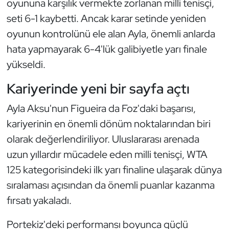
oyununa karşılık vermekte zorlanan milli tenisçi,
Kempo
seti 6-1 kaybetti. Ancak karar setinde yeniden
oyunun kontrolünü ele alan Ayla, önemli anlarda
Kick Boks
hata yapmayarak 6-4'lük galibiyetle yarı finale
Kürek
yükseldi.
Kariyerinde yeni bir sayfa açtı
Masa Tenisi
Ayla Aksu'nun Figueira da Foz'daki başarısı,
Modern Pentatlon
kariyerinin en önemli dönüm noktalarından biri
olarak değerlendiriliyor. Uluslararası arenada
Motor Sporları
uzun yıllardır mücadele eden milli tenisçi, WTA
Muay Thai
125 kategorisindeki ilk yarı finaline ulaşarak dünya
sıralaması açısından da önemli puanlar kazanma
Okçuluk
fırsatı yakaladı.
Optimist
Portekiz'deki performansı boyunca güçlü