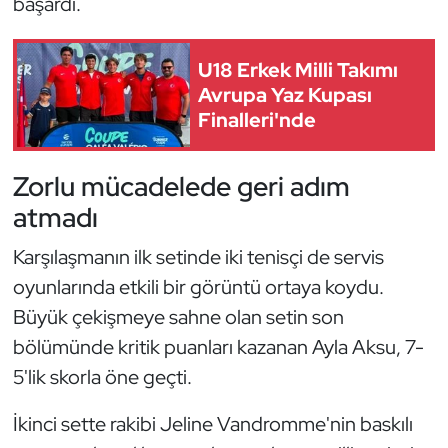
başardı.
Güreş
Halter
U18 Erkek Milli Takımı
Avrupa Yaz Kupası
Hava Sporları
Finalleri'nde
Hentbol
Zorlu mücadelede geri adım
İşitme Engelli Sporcular
atmadı
Karşılaşmanın ilk setinde iki tenisçi de servis
Judo ve Kuraş
oyunlarında etkili bir görüntü ortaya koydu.
Kano ve Rafting
Büyük çekişmeye sahne olan setin son
bölümünde kritik puanları kazanan Ayla Aksu, 7-
Karate
5'lik skorla öne geçti.
Kayak
İkinci sette rakibi Jeline Vandromme'nin baskılı