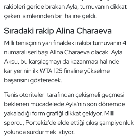
rakipleri geride bırakan Ayla, turnuvanın dikkat
Oryantiring
çeken isimlerinden biri haline geldi.
Özel Sporcular
Sıradaki rakip Alina Charaeva
Paralimpik
Milli tenisçinin yarı finaldeki rakibi turnuvanın 4
numaralı seribaşı Alina Charaeva olacak. Ayla
Ragbi
Aksu, bu karşılaşmayı da kazanması halinde
kariyerinin ilk WTA 125 finaline yükselme
Satranç
başarısını gösterecek.
Su Topu
Tenis otoriteleri tarafından çekişmeli geçmesi
beklenen mücadelede Ayla'nın son dönemde
Sualtı Sporları
yakaladığı form grafiği dikkat çekiyor. Milli
Tekvando
sporcu, Portekiz'de elde ettiği çıkışı şampiyonluk
yolunda sürdürmek istiyor.
Tenis