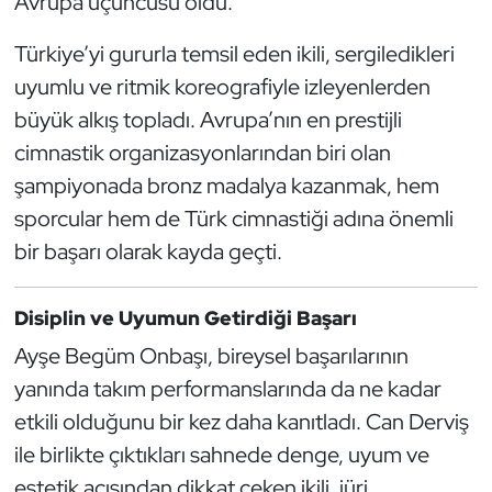
Avrupa üçüncüsü oldu.
Güreş
Türkiye’yi gururla temsil eden ikili, sergiledikleri
Halter
uyumlu ve ritmik koreografiyle izleyenlerden
büyük alkış topladı. Avrupa’nın en prestijli
Hava Sporları
cimnastik organizasyonlarından biri olan
Hentbol
şampiyonada bronz madalya kazanmak, hem
sporcular hem de Türk cimnastiği adına önemli
İşitme Engelli Sporcular
bir başarı olarak kayda geçti.
Judo ve Kuraş
Disiplin ve Uyumun Getirdiği Başarı
Kano ve Rafting
Ayşe Begüm Onbaşı, bireysel başarılarının
yanında takım performanslarında da ne kadar
Karate
etkili olduğunu bir kez daha kanıtladı. Can Derviş
ile birlikte çıktıkları sahnede denge, uyum ve
Kayak
estetik açısından dikkat çeken ikili, jüri