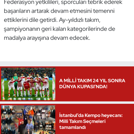
Federasyon yetkilileri, sporcuları tebrik ederek
Oryantiring
başarıların artarak devam etmesini temenni
ettiklerini dile getirdi. Ay-yıldızlı takım,
Özel Sporcular
şampiyonanın geri kalan kategorilerinde de
madalya arayışına devam edecek.
Paralimpik
Ragbi
Satranç
A MİLLİ TAKIM 24 YIL SONRA
Su Topu
DÜNYA KUPASI’NDA!
Sualtı Sporları
İstanbul’da Kempo heyecanı:
Tekvando
Milli Takım Seçmeleri
tamamlandı
Tenis