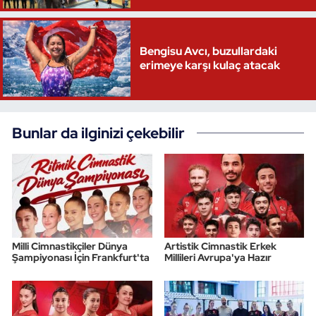
Triatlon
Bengisu Avcı, buzullardaki
Voleybol
erimeye karşı kulaç atacak
Vücut Geliştirme Fitness
Bunlar da ilginizi çekebilir
Wushu Kungfu
Yelken
Yüzme
Milli Cimnastikçiler Dünya
Artistik Cimnastik Erkek
Şampiyonası İçin Frankfurt'ta
Millileri Avrupa'ya Hazır