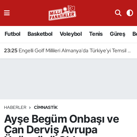
Atıcılık
Futbol
Basketbol
Voleybol
Tenis
Güreş
B
Atletizm
23:25
Engelli Golf Millileri Almanya'da Türkiye'yi Temsil Edecek
Badminton
Basketbol
Beyzbol
Bilardo
HABERLER
CIMNASTIK
Ayşe Begüm Onbaşı ve
Binicilik
Can Derviş Avrupa
Bisiklet