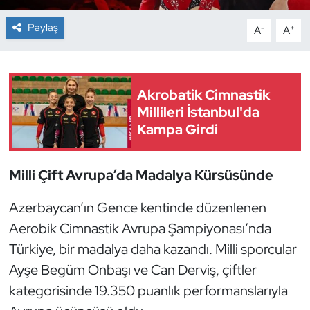
Paylaş
-
+
A
A
Dans Sporları
Dövüş Sanatı
Akrobatik Cimnastik
E-Spor
Millileri İstanbul'da
Kampa Girdi
Eskrim
Futbol
Milli Çift Avrupa’da Madalya Kürsüsünde
Azerbaycan’ın Gence kentinde düzenlenen
Futsal
Aerobik Cimnastik Avrupa Şampiyonası’nda
Genel
Türkiye, bir madalya daha kazandı. Milli sporcular
Ayşe Begüm Onbaşı ve Can Derviş, çiftler
Golf
kategorisinde 19.350 puanlık performanslarıyla