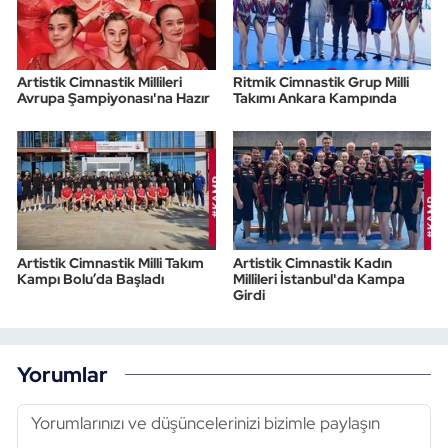
Artistik Cimnastik Millileri
Ritmik Cimnastik Grup Milli
Avrupa Şampiyonası'na Hazır
Takımı Ankara Kampında
Artistik Cimnastik Milli Takım
Artistik Cimnastik Kadın
Kampı Bolu’da Başladı
Millileri İstanbul'da Kampa
Girdi
Yorumlar