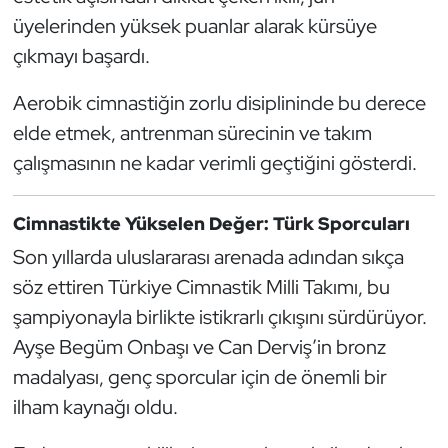
Kempo
üyelerinden yüksek puanlar alarak kürsüye
çıkmayı başardı.
Kick Boks
Aerobik cimnastiğin zorlu disiplininde bu derece
Kürek
elde etmek, antrenman sürecinin ve takım
çalışmasının ne kadar verimli geçtiğini gösterdi.
Masa Tenisi
Modern Pentatlon
Cimnastikte Yükselen Değer: Türk Sporcuları
Son yıllarda uluslararası arenada adından sıkça
Motor Sporları
söz ettiren Türkiye Cimnastik Milli Takımı, bu
şampiyonayla birlikte istikrarlı çıkışını sürdürüyor.
Muay Thai
Ayşe Begüm Onbaşı ve Can Derviş’in bronz
Okçuluk
madalyası, genç sporcular için de önemli bir
ilham kaynağı oldu.
Optimist