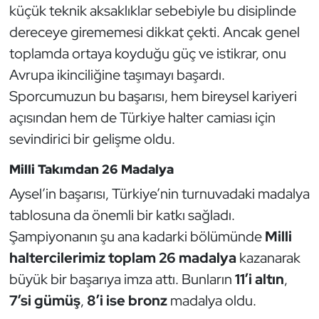
küçük teknik aksaklıklar sebebiyle bu disiplinde
Kempo
dereceye girememesi dikkat çekti. Ancak genel
Kick Boks
toplamda ortaya koyduğu güç ve istikrar, onu
Avrupa ikinciliğine taşımayı başardı.
Kürek
Sporcumuzun bu başarısı, hem bireysel kariyeri
açısından hem de Türkiye halter camiası için
Masa Tenisi
sevindirici bir gelişme oldu.
Modern Pentatlon
Milli Takımdan 26 Madalya
Aysel’in başarısı, Türkiye’nin turnuvadaki madalya
Motor Sporları
tablosuna da önemli bir katkı sağladı.
Muay Thai
Şampiyonanın şu ana kadarki bölümünde
Milli
haltercilerimiz toplam 26 madalya
kazanarak
Okçuluk
büyük bir başarıya imza attı. Bunların
11’i altın
,
7’si gümüş
,
8’i ise bronz
madalya oldu.
Optimist