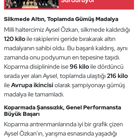
Güreş
Halter
Silkmede Altın, Toplamda Gümüş Madalya
Milli haltercimiz Aysel Özkan, silkmede kaldırdığı
Hava Sporları
120 kilo
ile rakiplerini geride bırakarak altın
madalyanın sahibi oldu. Bu başarılı kaldırış, aynı
Hentbol
zamanda onu podyumun en tepesine taşıdı.
İşitme Engelli Sporcular
Koparma disiplininde ise
96 kilo
ile dördüncü
sırada yer alan Aysel, toplamda ulaştığı
216 kilo
Judo ve Kuraş
ile
Avrupa ikincisi
olarak şampiyonayı gümüş
madalya ile tamamladı.
Kano ve Rafting
Koparmada Şanssızlık, Genel Performansta
Karate
Büyük Başarı
Koparma antrenmanlarında iyi bir grafik çizen
Kayak
Aysel Özkan’ın, yarışma esnasında yaşadığı