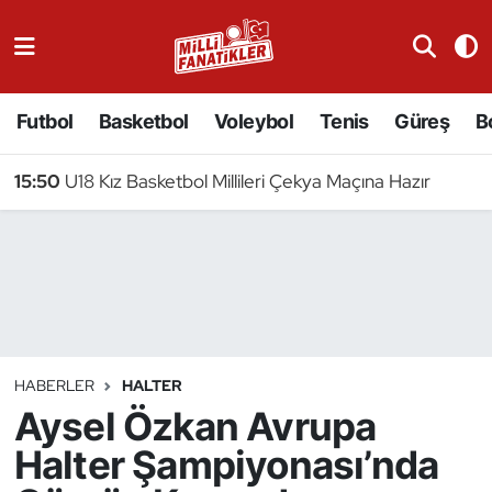
Atıcılık
Futbol
Basketbol
Voleybol
Tenis
Güreş
B
Atletizm
15:50
U18 Kız Basketbol Millileri Çekya Maçına Hazır
Badminton
Basketbol
Beyzbol
Bilardo
HABERLER
HALTER
Aysel Özkan Avrupa
Binicilik
Halter Şampiyonası’nda
Bisiklet