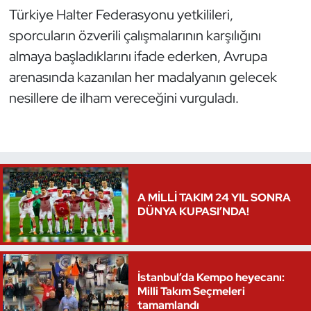
Türkiye Halter Federasyonu yetkilileri,
Oryantiring
sporcuların özverili çalışmalarının karşılığını
almaya başladıklarını ifade ederken, Avrupa
Özel Sporcular
arenasında kazanılan her madalyanın gelecek
Paralimpik
nesillere de ilham vereceğini vurguladı.
Ragbi
Satranç
Su Topu
A MİLLİ TAKIM 24 YIL SONRA
DÜNYA KUPASI’NDA!
Sualtı Sporları
Tekvando
İstanbul’da Kempo heyecanı:
Milli Takım Seçmeleri
Tenis
tamamlandı