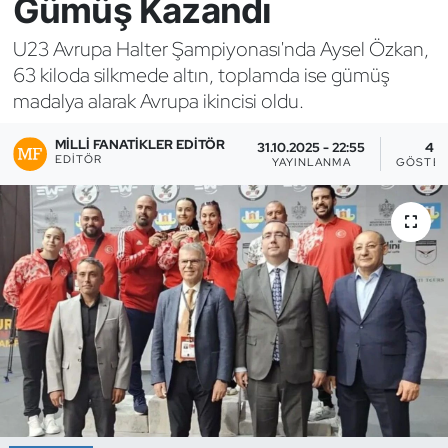
Gümüş Kazandı
Bocce Bowling Dart
U23 Avrupa Halter Şampiyonası'nda Aysel Özkan,
63 kiloda silkmede altın, toplamda ise gümüş
Boks
madalya alarak Avrupa ikincisi oldu.
Briç
MILLI FANATIKLER EDITÖR
31.10.2025 - 22:55
4
EDITÖR
YAYINLANMA
GÖSTER
Buz Hokeyi
Buz Pateni
Çim Hokeyi
Cimnastik
Curling
Dağcılık