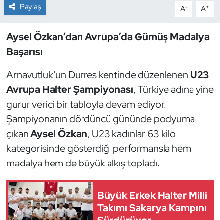
Paylaş
-
+
A
A
Dans Sporları
Aysel Özkan’dan Avrupa’da Gümüş Madalya
Dövüş Sanatı
Başarısı
E-Spor
Arnavutluk’un Durres kentinde düzenlenen
U23
Avrupa Halter Şampiyonası
, Türkiye adına yine
Eskrim
gurur verici bir tabloyla devam ediyor.
Şampiyonanın dördüncü gününde podyuma
Futbol
çıkan
Aysel Özkan
, U23 kadınlar 63 kilo
kategorisinde gösterdiği performansla hem
Futsal
madalya hem de büyük alkış topladı.
Genel
Büyük Erkek Halter Milli
Golf
Takımı Sakarya Kampını
Sürdürüyor