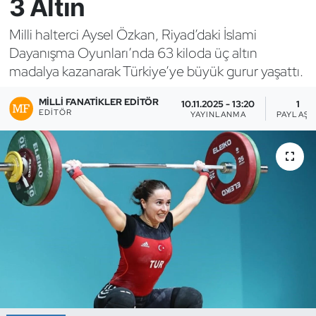
3 Altın
Bocce Bowling Dart
Milli halterci Aysel Özkan, Riyad’daki İslami
Dayanışma Oyunları’nda 63 kiloda üç altın
Boks
madalya kazanarak Türkiye’ye büyük gurur yaşattı.
Briç
MILLI FANATIKLER EDITÖR
10.11.2025 - 13:20
1
EDITÖR
YAYINLANMA
PAYLAŞI
Buz Hokeyi
Buz Pateni
Çim Hokeyi
Cimnastik
Curling
Dağcılık