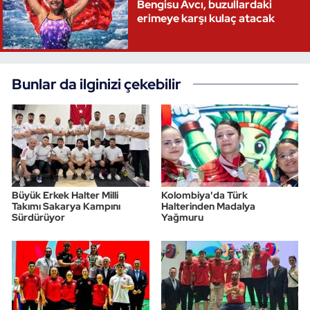
Bengisu Avcı, buzullardaki
erimeye karşı kulaç atacak
Bunlar da ilginizi çekebilir
Büyük Erkek Halter Milli
Kolombiya'da Türk
Takımı Sakarya Kampını
Halterinden Madalya
Sürdürüyor
Yağmuru