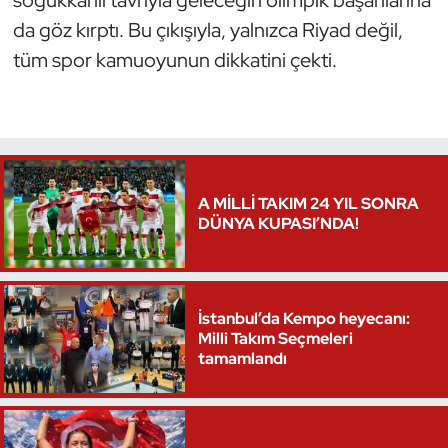
da göz kırptı. Bu çıkışıyla, yalnızca Riyad değil,
Triatlon
tüm spor kamuoyunun dikkatini çekti.
Voleybol
Vücut Geliştirme Fitness
Wushu Kungfu
A MİLLİ TAKIM 24 YIL SONRA
DÜNYA KUPASI’NDA!
Yelken
Yüzme
İstanbul’da Kempo heyecanı:
Milli Takım Seçmeleri
tamamlandı