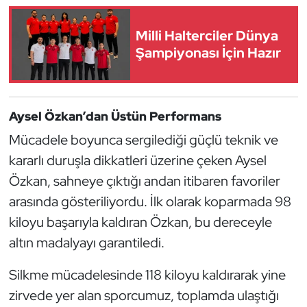
Güreş
Milli Halterciler Dünya
Halter
Şampiyonası İçin Hazır
Hava Sporları
Hentbol
Aysel Özkan’dan Üstün Performans
Mücadele boyunca sergilediği güçlü teknik ve
İşitme Engelli Sporcular
kararlı duruşla dikkatleri üzerine çeken Aysel
Özkan, sahneye çıktığı andan itibaren favoriler
Judo ve Kuraş
arasında gösteriliyordu. İlk olarak koparmada 98
Kano ve Rafting
kiloyu başarıyla kaldıran Özkan, bu dereceyle
altın madalyayı garantiledi.
Karate
Silkme mücadelesinde 118 kiloyu kaldırarak yine
Kayak
zirvede yer alan sporcumuz, toplamda ulaştığı