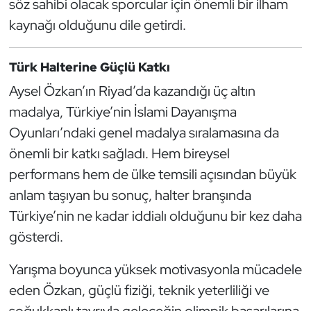
söz sahibi olacak sporcular için önemli bir ilham
Oryantiring
kaynağı olduğunu dile getirdi.
Özel Sporcular
Türk Halterine Güçlü Katkı
Aysel Özkan’ın Riyad’da kazandığı üç altın
Paralimpik
madalya, Türkiye’nin İslami Dayanışma
Ragbi
Oyunları’ndaki genel madalya sıralamasına da
önemli bir katkı sağladı. Hem bireysel
Satranç
performans hem de ülke temsili açısından büyük
anlam taşıyan bu sonuç, halter branşında
Su Topu
Türkiye’nin ne kadar iddialı olduğunu bir kez daha
Sualtı Sporları
gösterdi.
Yarışma boyunca yüksek motivasyonla mücadele
Tekvando
eden Özkan, güçlü fiziği, teknik yeterliliği ve
Tenis
soğukkanlı tavrıyla geleceğin olimpik başarılarına