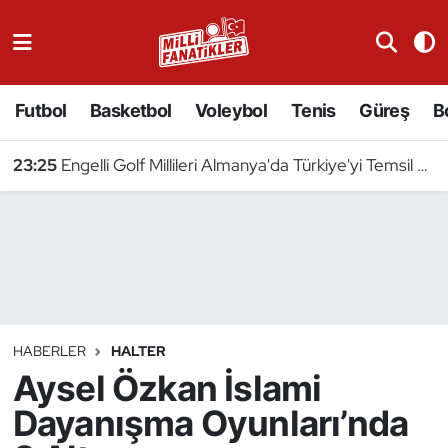
Atıcılık
Futbol
Basketbol
Voleybol
Tenis
Güreş
B
Atletizm
23:25
Engelli Golf Millileri Almanya'da Türkiye'yi Temsil Edecek
Badminton
Basketbol
Beyzbol
Bilardo
HABERLER
HALTER
Aysel Özkan İslami
Binicilik
Dayanışma Oyunları’nda
Bisiklet