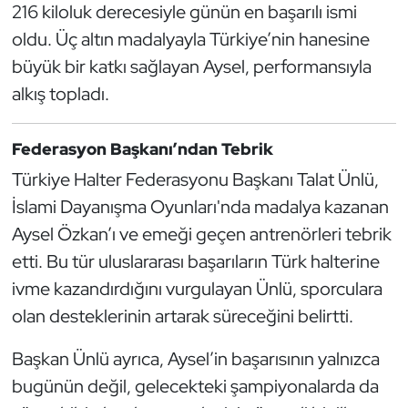
216 kiloluk derecesiyle günün en başarılı ismi
Kempo
oldu. Üç altın madalyayla Türkiye’nin hanesine
Kick Boks
büyük bir katkı sağlayan Aysel, performansıyla
alkış topladı.
Kürek
Federasyon Başkanı’ndan Tebrik
Masa Tenisi
Türkiye Halter Federasyonu Başkanı Talat Ünlü,
Modern Pentatlon
İslami Dayanışma Oyunları'nda madalya kazanan
Aysel Özkan’ı ve emeği geçen antrenörleri tebrik
Motor Sporları
etti. Bu tür uluslararası başarıların Türk halterine
ivme kazandırdığını vurgulayan Ünlü, sporculara
Muay Thai
olan desteklerinin artarak süreceğini belirtti.
Okçuluk
Başkan Ünlü ayrıca, Aysel’in başarısının yalnızca
bugünün değil, gelecekteki şampiyonalarda da
Optimist