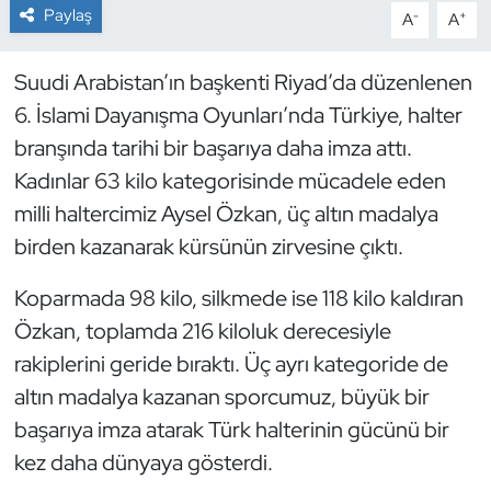
Paylaş
-
+
A
A
Dans Sporları
Suudi Arabistan’ın başkenti Riyad’da düzenlenen
Dövüş Sanatı
6. İslami Dayanışma Oyunları’nda Türkiye, halter
branşında tarihi bir başarıya daha imza attı.
E-Spor
Kadınlar 63 kilo kategorisinde mücadele eden
milli haltercimiz Aysel Özkan, üç altın madalya
Eskrim
birden kazanarak kürsünün zirvesine çıktı.
Futbol
Koparmada 98 kilo, silkmede ise 118 kilo kaldıran
Özkan, toplamda 216 kiloluk derecesiyle
Futsal
rakiplerini geride bıraktı. Üç ayrı kategoride de
Genel
altın madalya kazanan sporcumuz, büyük bir
başarıya imza atarak Türk halterinin gücünü bir
Golf
kez daha dünyaya gösterdi.