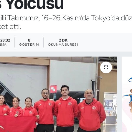
 Yolcusu
Milli Takımımız, 16–26 Kasım’da Tokyo’da d
et etti.
 23:32
8
2 DK
NMA
GÖSTERIM
OKUNMA SÜRESI