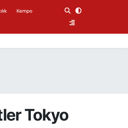
ılık
Kempo
tler Tokyo