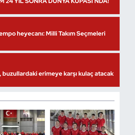
IM 24 YIL SONRA DÜNYA KUPASI’NDA!
Kempo heyecanı: Milli Takım Seçmeleri
 buzullardaki erimeye karşı kulaç atacak