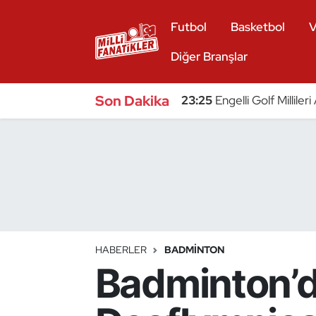
Futbol
Basketbol
V
Atıcılık
Diğer Branşlar
Atletizm
Son Dakika
23:25
Engelli Golf Millile
Badminton
Basketbol
Beyzbol
Bilardo
HABERLER
BADMINTON
Badminton’da
Binicilik
Bisiklet