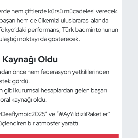
erde hem çiftlerde kürsü mücadelesi verecek.
 başarı hem de ülkemizi uluslararası alanda
. Tokyo’daki performans, Türk badmintonunun
ulaştığı noktayı da gösterecek.
l Kaynağı Oldu
kmadan önce hem federasyon yetkililerinden
stek gördü.
 gibi kurumsal hesaplardan gelen başarı
moral kaynağı oldu.
Deaflympic2025” ve “#AyYıldızlıRaketler”
üçlendiren bir atmosfer yarattı.