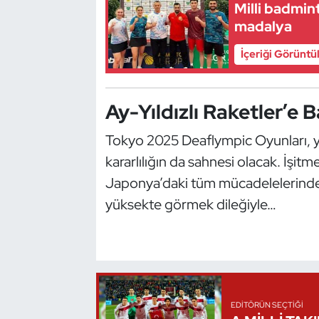
Milli badmin
Oryantiring
madalya
İçeriği Görüntü
Özel Sporcular
Paralimpik
Ay-Yıldızlı Raketler’e B
Ragbi
Tokyo 2025 Deaflympic Oyunları, ya
kararlılığın da sahnesi olacak. İşit
Satranç
Japonya’daki tüm mücadelelerinde ü
Su Topu
yüksekte görmek dileğiyle…
Sualtı Sporları
Tekvando
EDITÖRÜN SEÇTIĞI
Tenis