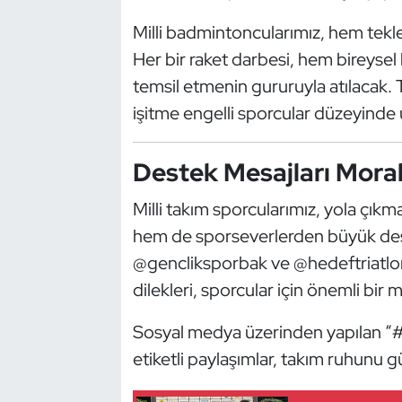
Kempo
Milli badmintoncularımız, hem tekl
Her bir raket darbesi, hem bireysel
Kick Boks
temsil etmenin gururuyla atılacak
Kürek
işitme engelli sporcular düzeyinde 
Masa Tenisi
Destek Mesajları Mora
Modern Pentatlon
Milli takım sporcularımız, yola çı
hem de sporseverlerden büyük de
Motor Sporları
@gencliksporbak ve @hedeftriatlon
dilekleri, sporcular için önemli bir 
Muay Thai
Sosyal medya üzerinden yapılan “#
Okçuluk
etiketli paylaşımlar, takım ruhunu g
Optimist