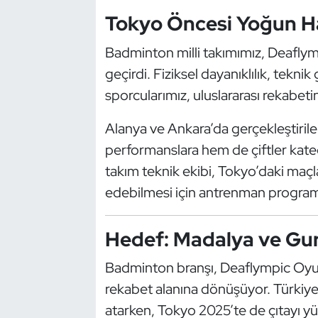
Güreş
Tokyo Öncesi Yoğun Ha
Halter
Badminton milli takımımız, Deaflym
geçirdi. Fiziksel dayanıklılık, tekni
Hava Sporları
sporcularımız, uluslararası rekabeti
Hentbol
Alanya ve Ankara’da gerçekleştirile
performanslara hem de çiftler katego
İşitme Engelli Sporcular
takım teknik ekibi, Tokyo’daki maç
Judo ve Kuraş
edebilmesi için antrenman programlar
Kano ve Rafting
Hedef: Madalya ve Gu
Karate
Badminton branşı, Deaflympic Oyun
rekabet alanına dönüşüyor. Türkiye,
Kayak
atarken, Tokyo 2025’te de çıtayı yü