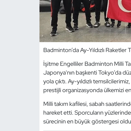
Dans Sporları
Dövüş Sanatı
E-Spor
Badminton’da Ay-Yıldızlı Raketler
Eskrim
İşitme Engelliler Badminton Milli T
Japonya'nın başkenti Tokyo’da düz
Futbol
yola çıktı. Ay-yıldızlı temsilcilerim
Futsal
prestijli organizasyonda ülkemizi en
Genel
Milli takım kafilesi, sabah saatler
hareket etti. Sporcuların yüzlerindek
Golf
sürecinin en büyük göstergesi oldu