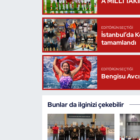
A MİLLİ TAK
Triatlon
Voleybol
EDITÖRÜN SEÇTIĞI
İstanbul’da 
tamamlandı
Vücut Geliştirme Fitness
Wushu Kungfu
EDITÖRÜN SEÇTIĞI
Bengisu Avcı,
Yelken
Yüzme
Bunlar da ilginizi çekebilir