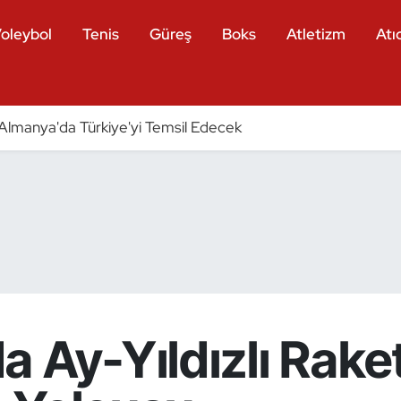
oleybol
Tenis
Güreş
Boks
Atletizm
Atıc
ri Almanya'da Türkiye'yi Temsil Edecek
 Ay-Yıldızlı Rake