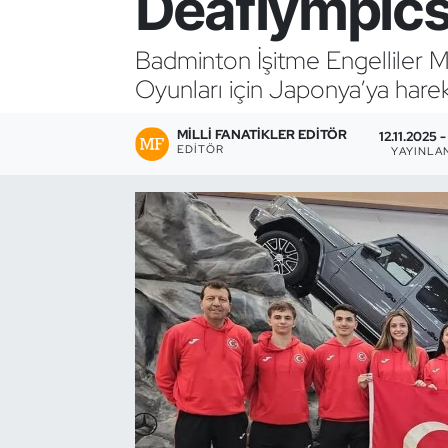
Deaflympics
Bocce Bowling Dart
Badminton İşitme Engelliler 
Oyunları için Japonya’ya harek
Boks
MILLI FANATIKLER EDITÖR
Briç
12.11.2025 -
EDITÖR
YAYINLA
Buz Hokeyi
Buz Pateni
Çim Hokeyi
Cimnastik
Curling
Dağcılık