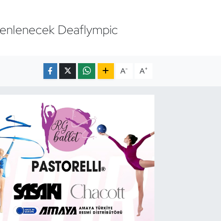
üzenlenecek Deaflympic
-
+
A
A