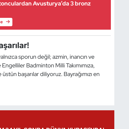
tonculardan Avusturya’da 3 bronz
le
aşarılar!
lnızca sporun değil; azmin, inancın ve
me Engelliler Badminton Milli Takımımıza,
stün başarılar diliyoruz. Bayrağımızı en