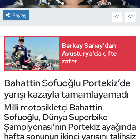
Dans Sporları
Paylaş
-
+
A
A
Dövüş Sanatı
Berkay Sarıay'dan
E-Spor
Avusturya'da çifte
zafer
Eskrim
Futbol
Bahattin Sofuoğlu Portekiz’de
yarışı kazayla tamamlayamadı
Futsal
Milli motosikletçi Bahattin
Genel
Sofuoğlu, Dünya Superbike
Şampiyonası’nın Portekiz ayağında
Golf
hafta sonunun ikinci yarışını talihsiz