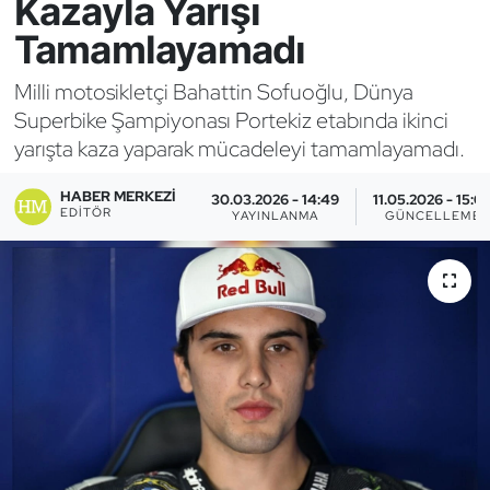
Kazayla Yarışı
Tamamlayamadı
Bocce Bowling Dart
Milli motosikletçi Bahattin Sofuoğlu, Dünya
Boks
Superbike Şampiyonası Portekiz etabında ikinci
yarışta kaza yaparak mücadeleyi tamamlayamadı.
Briç
HABER MERKEZI
30.03.2026 - 14:49
11.05.2026 - 15:0
Buz Hokeyi
EDITÖR
YAYINLANMA
GÜNCELLEME
Buz Pateni
Çim Hokeyi
Cimnastik
Curling
Dağcılık