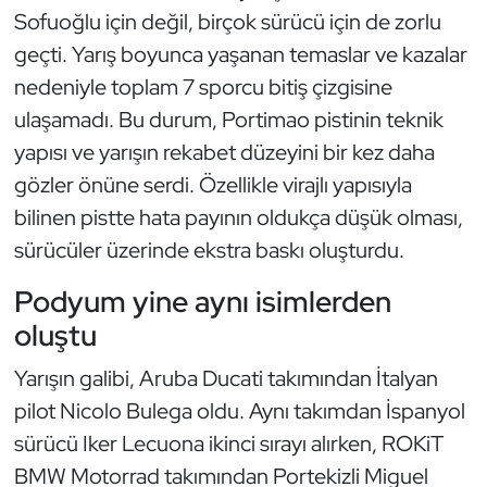
Sofuoğlu için değil, birçok sürücü için de zorlu
Oryantiring
geçti. Yarış boyunca yaşanan temaslar ve kazalar
nedeniyle toplam 7 sporcu bitiş çizgisine
Özel Sporcular
ulaşamadı. Bu durum, Portimao pistinin teknik
Paralimpik
yapısı ve yarışın rekabet düzeyini bir kez daha
gözler önüne serdi. Özellikle virajlı yapısıyla
Ragbi
bilinen pistte hata payının oldukça düşük olması,
sürücüler üzerinde ekstra baskı oluşturdu.
Satranç
Podyum yine aynı isimlerden
Su Topu
oluştu
Sualtı Sporları
Yarışın galibi, Aruba Ducati takımından İtalyan
pilot Nicolo Bulega oldu. Aynı takımdan İspanyol
Tekvando
sürücü Iker Lecuona ikinci sırayı alırken, ROKiT
BMW Motorrad takımından Portekizli Miguel
Tenis