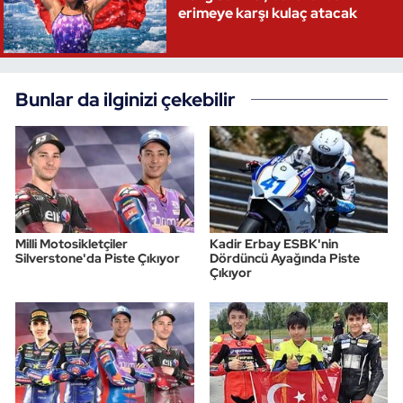
erimeye karşı kulaç atacak
Bunlar da ilginizi çekebilir
Milli Motosikletçiler
Kadir Erbay ESBK'nin
Silverstone'da Piste Çıkıyor
Dördüncü Ayağında Piste
Çıkıyor