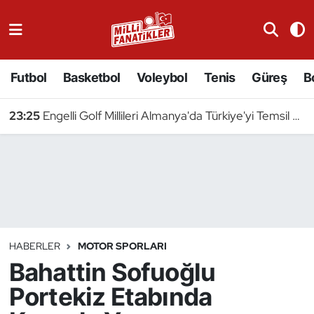
Atıcılık
Futbol
Basketbol
Voleybol
Tenis
Güreş
B
Atletizm
23:25
Engelli Golf Millileri Almanya'da Türkiye'yi Temsil Edecek
Badminton
Basketbol
Beyzbol
Bilardo
HABERLER
MOTOR SPORLARI
Bahattin Sofuoğlu
Binicilik
Portekiz Etabında
Bisiklet