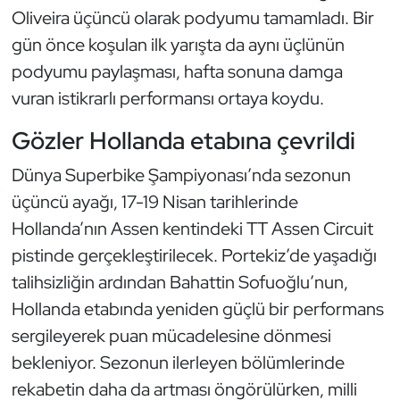
Oliveira üçüncü olarak podyumu tamamladı. Bir
Triatlon
gün önce koşulan ilk yarışta da aynı üçlünün
podyumu paylaşması, hafta sonuna damga
Voleybol
vuran istikrarlı performansı ortaya koydu.
Vücut Geliştirme Fitness
Gözler Hollanda etabına çevrildi
Wushu Kungfu
Dünya Superbike Şampiyonası’nda sezonun
üçüncü ayağı, 17-19 Nisan tarihlerinde
Yelken
Hollanda’nın Assen kentindeki TT Assen Circuit
pistinde gerçekleştirilecek. Portekiz’de yaşadığı
Yüzme
talihsizliğin ardından Bahattin Sofuoğlu’nun,
Hollanda etabında yeniden güçlü bir performans
sergileyerek puan mücadelesine dönmesi
bekleniyor. Sezonun ilerleyen bölümlerinde
rekabetin daha da artması öngörülürken, milli