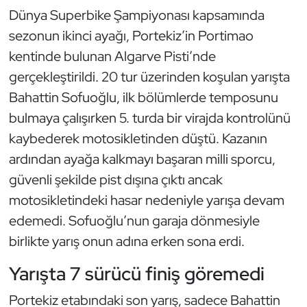
Kempo
Dünya Superbike Şampiyonası kapsamında
sezonun ikinci ayağı, Portekiz’in Portimao
Kick Boks
kentinde bulunan Algarve Pisti’nde
gerçekleştirildi. 20 tur üzerinden koşulan yarışta
Kürek
Bahattin Sofuoğlu, ilk bölümlerde temposunu
bulmaya çalışırken 5. turda bir virajda kontrolünü
Masa Tenisi
kaybederek motosikletinden düştü. Kazanın
Modern Pentatlon
ardından ayağa kalkmayı başaran milli sporcu,
güvenli şekilde pist dışına çıktı ancak
Motor Sporları
motosikletindeki hasar nedeniyle yarışa devam
edemedi. Sofuoğlu’nun garaja dönmesiyle
Muay Thai
birlikte yarış onun adına erken sona erdi.
Okçuluk
Yarışta 7 sürücü finiş göremedi
Optimist
Portekiz etabındaki son yarış, sadece Bahattin