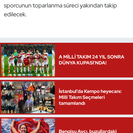
sporcunun toparlanma süreci yakından takip
edilecek.
A MİLLİ TAKIM 24 YIL SONRA
DÜNYA KUPASI’NDA!
İstanbul’da Kempo heyecanı:
Milli Takım Seçmeleri
tamamlandı
Bengisu Avcı, buzullardaki