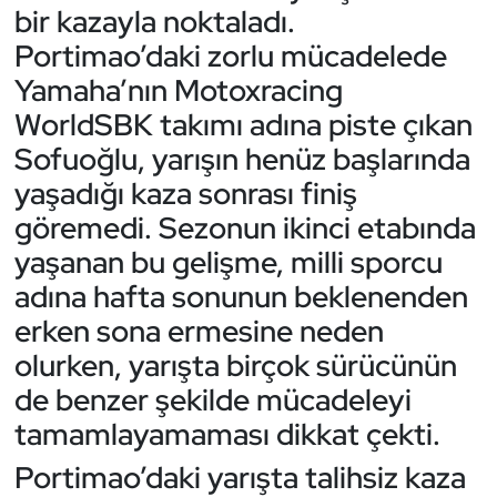
Güreş
bir kazayla noktaladı.
Portimao’daki zorlu mücadelede
Halter
Yamaha’nın Motoxracing
WorldSBK takımı adına piste çıkan
Hava Sporları
Sofuoğlu, yarışın henüz başlarında
Hentbol
yaşadığı kaza sonrası finiş
göremedi. Sezonun ikinci etabında
İşitme Engelli Sporcular
yaşanan bu gelişme, milli sporcu
adına hafta sonunun beklenenden
Judo ve Kuraş
erken sona ermesine neden
Kano ve Rafting
olurken, yarışta birçok sürücünün
de benzer şekilde mücadeleyi
Karate
tamamlayamaması dikkat çekti.
Kayak
Portimao’daki yarışta talihsiz kaza