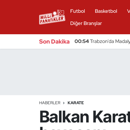
Futbol
Basketbol
V
Atıcılık
Diğer Branşlar
Atletizm
Son Dakika
00:54
Trabzon'da Madaly
Badminton
Basketbol
Beyzbol
Bilardo
HABERLER
KARATE
Balkan Kara
Binicilik
Bisiklet