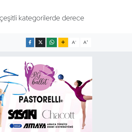
çeşitli kategorilerde derece
-
+
A
A