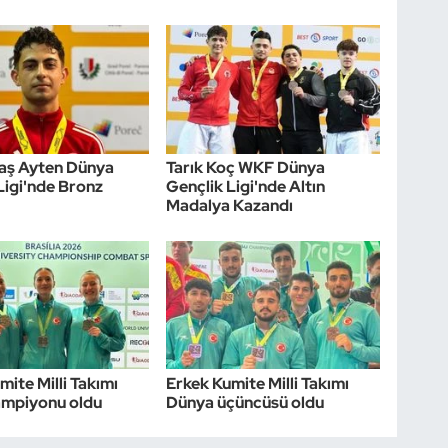
laş Ayten Dünya
Tarık Koç WKF Dünya
Ligi'nde Bronz
Gençlik Ligi'nde Altın
Madalya Kazandı
mite Milli Takımı
Erkek Kumite Milli Takımı
ampiyonu oldu
Dünya üçüncüsü oldu