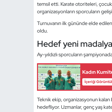
Güreş
temsil etti. Karate otoriteleri, çocu
organizasyonların sporcuların gelişi
Halter
Turnuvanın ilk gününde elde edilen 
Hava Sporları
oldu.
Hentbol
Hedef yeni madalya
İşitme Engelli Sporcular
Ay-yıldızlı sporcuların şampiyonad
Judo ve Kuraş
Kadın Kumite
Kano ve Rafting
İçeriği Görüntü
Karate
Teknik ekip, organizasyonun kalan
Kayak
hedefliyor. Uzmanlar, genç yaş kate