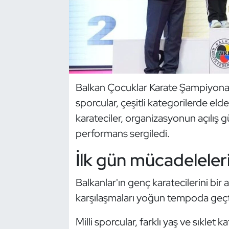
Dans Sporları
Dövüş Sanatı
E-Spor
Balkan Çocuklar Karate Şampiyonası
sporcular, çeşitli kategorilerde elde 
Eskrim
karateciler, organizasyonun açılış
Futbol
performans sergiledi.
İlk gün mücadelele
Futsal
Genel
Balkanlar'ın genç karatecilerini bir
karşılaşmaları yoğun tempoda geçt
Golf
Milli sporcular, farklı yaş ve sıklet