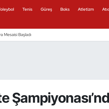
oleybol
Tenis
Güreş
Boks
Atletizm
Atıc
a Mesaisi Başladı
te Şampiyonası’n