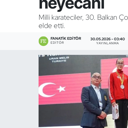
heyecanı
Bocce Bowling Dart
Milli karateciler, 30. Balkan 
elde etti.
Boks
FANATIK EDITÖR
Briç
30.05.2026 - 03:40
EDITÖR
YAYINLANMA
Buz Hokeyi
Buz Pateni
Çim Hokeyi
Cimnastik
Curling
Dağcılık