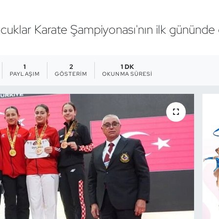
Çocuklar Karate Şampiyonası'nın ilk gününde 
1
2
1 DK
PAYLAŞIM
GÖSTERIM
OKUNMA SÜRESI