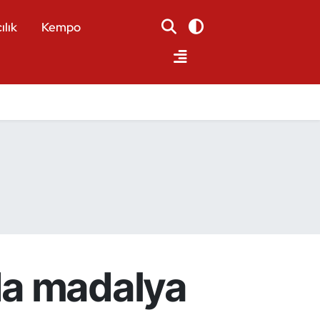
ılık
Kempo
da madalya