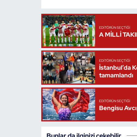
Oryantiring
Özel Sporcular
EDITÖRÜN SEÇTIĞI
A MİLLİ TAK
Paralimpik
Ragbi
EDITÖRÜN SEÇTIĞI
İstanbul’da 
Satranç
tamamlandı
Su Topu
EDITÖRÜN SEÇTIĞI
Sualtı Sporları
Bengisu Avcı,
Tekvando
Tenis
Bunlar da ilginizi çekebilir