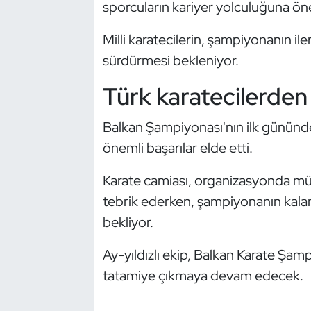
sporcuların kariyer yolculuğuna ön
Kempo
Milli karatecilerin, şampiyonanın i
Kick Boks
sürdürmesi bekleniyor.
Kürek
Türk karatecilerden 
Masa Tenisi
Balkan Şampiyonası'nın ilk gününde
önemli başarılar elde etti.
Modern Pentatlon
Karate camiası, organizasyonda mü
Motor Sporları
tebrik ederken, şampiyonanın kala
bekliyor.
Muay Thai
Ay-yıldızlı ekip, Balkan Karate Şa
Okçuluk
tatamiye çıkmaya devam edecek.
Optimist