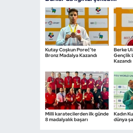
Triatlon
Voleybol
Vücut Geliştirme Fitness
Kutay Coşkun Poreč’te
Berke U
Bronz Madalya Kazandı
Gençlik 
Wushu Kungfu
Kazandı
Yelken
Yüzme
Milli karatecilerden ilk günde
Kadın Ku
8 madalyalık başarı
dünya ş