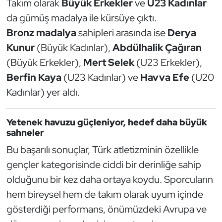
Takım olarak
Büyük Erkekler
ve
U23 Kadınlar
Oryantiring
da gümüş madalya ile kürsüye çıktı.
Bronz madalya
sahipleri arasında ise
Derya
Özel Sporcular
Kunur
(Büyük Kadınlar),
Abdülhalik Çağıran
(Büyük Erkekler),
Mert Selek
(U23 Erkekler),
Paralimpik
Berfin Kaya
(U23 Kadınlar) ve
Havva Efe
(U20
Ragbi
Kadınlar) yer aldı.
Satranç
Yetenek havuzu güçleniyor, hedef daha büyük
sahneler
Su Topu
Bu başarılı sonuçlar, Türk atletizminin özellikle
gençler kategorisinde ciddi bir derinliğe sahip
Sualtı Sporları
olduğunu bir kez daha ortaya koydu. Sporcuların
Tekvando
hem bireysel hem de takım olarak uyum içinde
gösterdiği performans, önümüzdeki Avrupa ve
Tenis