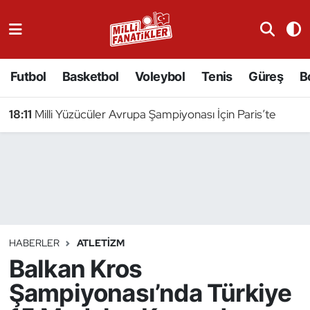
Atıcılık
Futbol
Basketbol
Voleybol
Tenis
Güreş
B
Atletizm
18:11
Milli Yüzücüler Avrupa Şampiyonası İçin Paris’te
Badminton
Basketbol
Beyzbol
Bilardo
HABERLER
ATLETIZM
Balkan Kros
Binicilik
Şampiyonası’nda Türkiye
Bisiklet