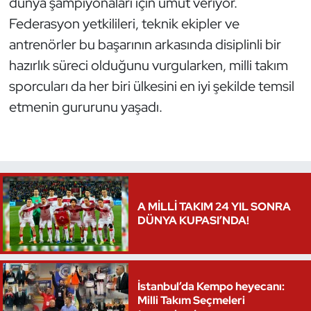
dünya şampiyonaları için umut veriyor.
Federasyon yetkilileri, teknik ekipler ve
Triatlon
antrenörler bu başarının arkasında disiplinli bir
Voleybol
hazırlık süreci olduğunu vurgularken, milli takım
sporcuları da her biri ülkesini en iyi şekilde temsil
Vücut Geliştirme Fitness
etmenin gururunu yaşadı.
Wushu Kungfu
Yelken
Yüzme
A MİLLİ TAKIM 24 YIL SONRA
DÜNYA KUPASI’NDA!
İstanbul’da Kempo heyecanı:
Milli Takım Seçmeleri