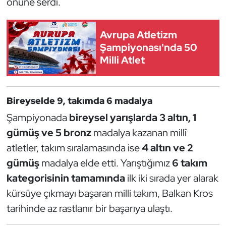
önüne serdi.
Güreş
Halter
Avrupa Atletizm
Şampiyonası'nda 50
Hava Sporları
Milli Atlet
Hentbol
Bireyselde 9, takımda 6 madalya
İşitme Engelli Sporcular
Şampiyonada
bireysel yarışlarda 3 altın, 1
gümüş ve 5 bronz
madalya kazanan millî
Judo ve Kuraş
atletler, takım sıralamasında ise
4 altın ve 2
Kano ve Rafting
gümüş
madalya elde etti. Yarıştığımız
6 takım
kategorisinin tamamında
ilk iki sırada yer alarak
Karate
kürsüye çıkmayı başaran milli takım, Balkan Kros
tarihinde az rastlanır bir başarıya ulaştı.
Kayak