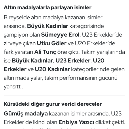
Kempo
Altın madalyalarla parlayan isimler
Bireyselde altın madalya kazanan isimler
Kick Boks
arasında,
Büyük Kadınlar
kategorisinde
şampiyon olan
Sümeyye Erol
, U23 Erkekler’de
Kürek
zirveye çıkan
Utku Göler
ve U20 Erkekler’de
Masa Tenisi
fark yaratan
Ali Tunç
öne çıktı. Takım yarışlarında
ise
Büyük Kadınlar
,
U23 Erkekler
,
U20
Modern Pentatlon
Erkekler
ve
U20 Kadınlar
kategorilerinde gelen
altın madalyalar, takım performansının gücünü
Motor Sporları
yansıttı.
Muay Thai
Kürsüdeki diğer gurur verici dereceler
Okçuluk
Gümüş madalya
kazanan isimler arasında, U23
Erkekler’de ikinci olan
Enbiya Yazıcı
dikkat çekti.
Optimist