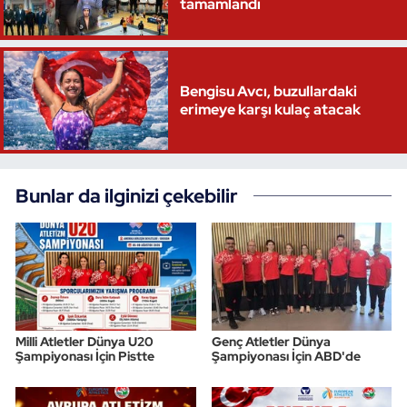
tamamlandı
Bengisu Avcı, buzullardaki
erimeye karşı kulaç atacak
Bunlar da ilginizi çekebilir
Milli Atletler Dünya U20
Genç Atletler Dünya
Şampiyonası İçin Pistte
Şampiyonası İçin ABD'de