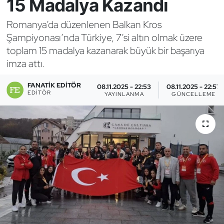
15 Madalya Kazandı
Bocce Bowling Dart
Romanya’da düzenlenen Balkan Kros
Şampiyonası’nda Türkiye, 7’si altın olmak üzere
Boks
toplam 15 madalya kazanarak büyük bir başarıya
imza attı.
Briç
FANATIK EDITÖR
08.11.2025 - 22:53
08.11.2025 - 22:57
Buz Hokeyi
EDITÖR
YAYINLANMA
GÜNCELLEME
Buz Pateni
Çim Hokeyi
Cimnastik
Curling
Dağcılık