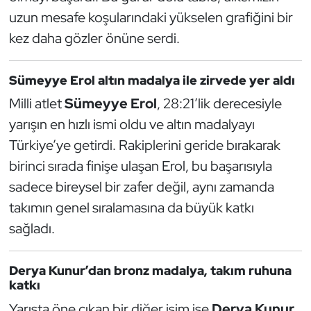
Güreş
uzun mesafe koşularındaki yükselen grafiğini bir
kez daha gözler önüne serdi.
Halter
Hava Sporları
Sümeyye Erol altın madalya ile zirvede yer aldı
Milli atlet
Sümeyye Erol
, 28:21’lik derecesiyle
Hentbol
yarışın en hızlı ismi oldu ve altın madalyayı
Türkiye’ye getirdi. Rakiplerini geride bırakarak
İşitme Engelli Sporcular
birinci sırada finişe ulaşan Erol, bu başarısıyla
Judo ve Kuraş
sadece bireysel bir zafer değil, aynı zamanda
takımın genel sıralamasına da büyük katkı
Kano ve Rafting
sağladı.
Karate
Derya Kunur’dan bronz madalya, takım ruhuna
katkı
Kayak
Yarışta öne çıkan bir diğer isim ise
Derya Kunur