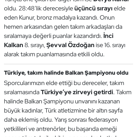
Kempo
oldu. 28:48’lik derecesiyle
üçüncü sırayı
elde
eden Kunur, bronz madalya kazandı. Onun
Kick Boks
hemen arkasından gelen takım arkadaşları da
sıralamaya değerli puanlar kazandırdı.
İnci
Kürek
Kalkan
8. sırayı,
Şevval Özdoğan
ise 16. sırayı
Masa Tenisi
alarak takım puanlamasında etkili oldu.
Modern Pentatlon
Türkiye, takım halinde Balkan Şampiyonu oldu
Sporcularımızın elde ettiği bu dereceler, takım
Motor Sporları
sıralamasında
Türkiye’ye zirveyi getirdi
. Takım
Muay Thai
halinde Balkan Şampiyonu unvanını kazanan
büyük kadınlar, Türk atletizmine bir altın sayfa
Okçuluk
daha eklemiş oldu. Yarış sonrası federasyon
yetkilileri ve antrenörler, bu başarıda emeği
Optimist