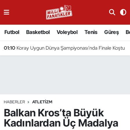
Atıcılık
Futbol
Basketbol
Voleybol
Tenis
Güreş
B
Atletizm
01:10
Koray Uygun Dünya Şampiyonası’nda Finale Koştu
Badminton
Basketbol
Beyzbol
Bilardo
HABERLER
ATLETIZM
Balkan Kros’ta Büyük
Binicilik
Kadınlardan Üç Madalya
Bisiklet