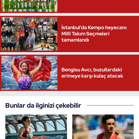
Triatlon
İstanbul’da Kempo heyecanı:
Voleybol
Milli Takım Seçmeleri
tamamlandı
Vücut Geliştirme Fitness
Wushu Kungfu
Bengisu Avcı, buzullardaki
Yelken
erimeye karşı kulaç atacak
Yüzme
Bunlar da ilginizi çekebilir