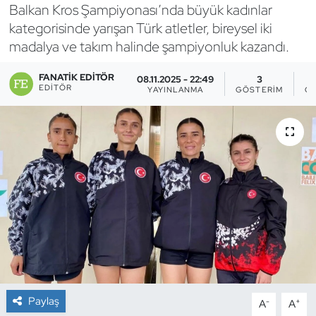
Balkan Kros Şampiyonası’nda büyük kadınlar
Bocce Bowling Dart
kategorisinde yarışan Türk atletler, bireysel iki
madalya ve takım halinde şampiyonluk kazandı.
Boks
FANATIK EDITÖR
08.11.2025 - 22:49
3
EDITÖR
YAYINLANMA
GÖSTERIM
OK
Briç
Buz Hokeyi
Buz Pateni
Çim Hokeyi
Cimnastik
Curling
Paylaş
-
+
A
A
Dağcılık