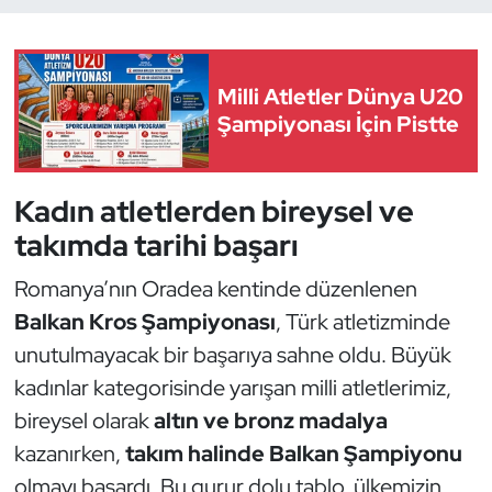
Dans Sporları
Milli Atletler Dünya U20
Dövüş Sanatı
Şampiyonası İçin Pistte
E-Spor
Kadın atletlerden bireysel ve
Eskrim
takımda tarihi başarı
Futbol
Romanya’nın Oradea kentinde düzenlenen
Balkan Kros Şampiyonası
, Türk atletizminde
Futsal
unutulmayacak bir başarıya sahne oldu. Büyük
kadınlar kategorisinde yarışan milli atletlerimiz,
Genel
bireysel olarak
altın ve bronz madalya
Golf
kazanırken,
takım halinde Balkan Şampiyonu
olmayı başardı. Bu gurur dolu tablo, ülkemizin