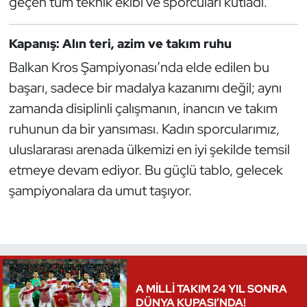
geçen tüm teknik ekibi ve sporcuları kutladı.
Oryantiring
Kapanış: Alın teri, azim ve takım ruhu
Özel Sporcular
Balkan Kros Şampiyonası’nda elde edilen bu
başarı, sadece bir madalya kazanımı değil; aynı
Paralimpik
zamanda disiplinli çalışmanın, inancın ve takım
Ragbi
ruhunun da bir yansıması. Kadın sporcularımız,
uluslararası arenada ülkemizi en iyi şekilde temsil
Satranç
etmeye devam ediyor. Bu güçlü tablo, gelecek
şampiyonalara da umut taşıyor.
Su Topu
Sualtı Sporları
Tekvando
A MİLLİ TAKIM 24 YIL SONRA
Tenis
DÜNYA KUPASI’NDA!