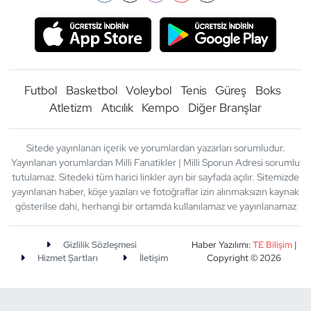
Futbol
Basketbol
Voleybol
Tenis
Güreş
Boks
Atletizm
Atıcılık
Kempo
Diğer Branşlar
Sitede yayınlanan içerik ve yorumlardan yazarları sorumludur.
Yayınlanan yorumlardan Milli Fanatikler | Milli Sporun Adresi sorumlu
tutulamaz. Sitedeki tüm harici linkler ayrı bir sayfada açılır. Sitemizde
yayınlanan haber, köşe yazıları ve fotoğraflar izin alınmaksızın kaynak
gösterilse dahi, herhangi bir ortamda kullanılamaz ve yayınlanamaz
Gizlilik Sözleşmesi
Haber Yazılımı:
TE Bilişim
|
Hizmet Şartları
İletişim
Copyright © 2026