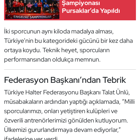
Şampiyonası
Kempo
Pursaklar’da Yapıldı
Kick Boks
İki sporcunun aynı kiloda madalya alması,
Kürek
Türkiye’nin bu kategorideki gücünü bir kez daha
ortaya koydu. Teknik heyet, sporcuların
Masa Tenisi
performansından oldukça memnun.
Modern Pentatlon
Federasyon Başkanı’ndan Tebrik
Motor Sporları
Türkiye Halter Federasyonu Başkanı Talat Ünlü,
müsabakaların ardından yaptığı açıklamada, “Milli
Muay Thai
sporcularımızı, onları yetiştiren kulüpleri ve
Okçuluk
özverili antrenörlerimizi gönülden kutluyorum.
Ülkemizi gururlandırmaya devam ediyorlar,”
Optimist
ifadelerine yer verdi.