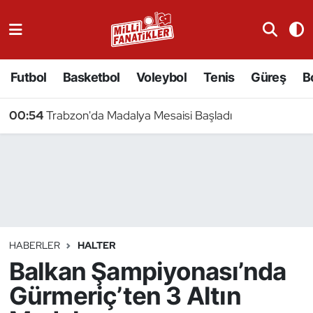
Atıcılık
Futbol
Basketbol
Voleybol
Tenis
Güreş
B
Atletizm
00:54
Trabzon'da Madalya Mesaisi Başladı
Badminton
Basketbol
Beyzbol
Bilardo
HABERLER
HALTER
Balkan Şampiyonası’nda
Binicilik
Gürmeriç’ten 3 Altın
Bisiklet