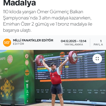
Madalya
Bocce Bowling Dart
110 kiloda yarışan Ömer Gürmeriç Balkan
Şampiyonası’nda 3 altın madalya kazanırken,
Boks
Emirhan Özer 2 gümüş ve 1 bronz madalya ile
başarıya ulaştı.
Briç
MILLI FANATIKLER EDITÖR
04.12.2025 - 13:14
1
Buz Hokeyi
EDITÖR
YAYINLANMA
PAYLAŞ
Buz Pateni
Çim Hokeyi
Cimnastik
Curling
Dağcılık