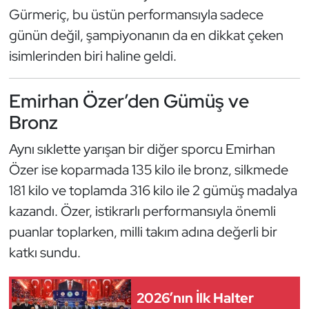
Güreş
Gürmeriç, bu üstün performansıyla sadece
günün değil, şampiyonanın da en dikkat çeken
Halter
isimlerinden biri haline geldi.
Hava Sporları
Emirhan Özer’den Gümüş ve
Hentbol
Bronz
İşitme Engelli Sporcular
Aynı sıklette yarışan bir diğer sporcu Emirhan
Özer ise koparmada 135 kilo ile bronz, silkmede
Judo ve Kuraş
181 kilo ve toplamda 316 kilo ile 2 gümüş madalya
kazandı. Özer, istikrarlı performansıyla önemli
Kano ve Rafting
puanlar toplarken, milli takım adına değerli bir
Karate
katkı sundu.
Kayak
2026’nın İlk Halter