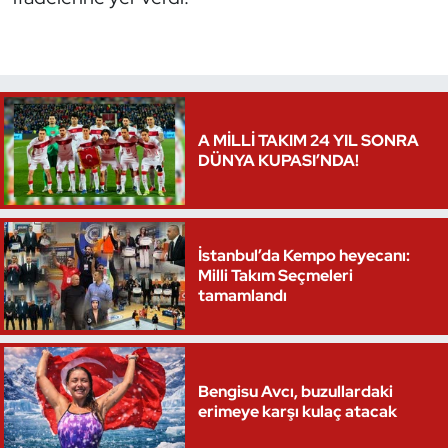
Oryantiring
Özel Sporcular
Paralimpik
A MİLLİ TAKIM 24 YIL SONRA
DÜNYA KUPASI’NDA!
Ragbi
Satranç
İstanbul’da Kempo heyecanı:
Milli Takım Seçmeleri
Su Topu
tamamlandı
Sualtı Sporları
Tekvando
Bengisu Avcı, buzullardaki
erimeye karşı kulaç atacak
Tenis