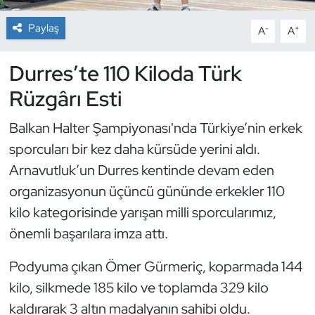
Paylaş
-
+
A
A
Dans Sporları
Durres’te 110 Kiloda Türk
Dövüş Sanatı
Rüzgârı Esti
E-Spor
Balkan Halter Şampiyonası'nda Türkiye’nin erkek
Eskrim
sporcuları bir kez daha kürsüde yerini aldı.
Arnavutluk’un Durres kentinde devam eden
Futbol
organizasyonun üçüncü gününde erkekler 110
kilo kategorisinde yarışan milli sporcularımız,
Futsal
önemli başarılara imza attı.
Genel
Podyuma çıkan Ömer Gürmeriç, koparmada 144
Golf
kilo, silkmede 185 kilo ve toplamda 329 kilo
kaldırarak 3 altın madalyanın sahibi oldu.