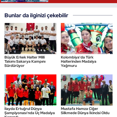
Triatlon
Bunlar da ilginizi çekebilir
Voleybol
Vücut Geliştirme Fitness
Wushu Kungfu
Büyük Erkek Halter Milli
Kolombiya'da Türk
Takımı Sakarya Kampını
Halterinden Madalya
Yelken
Sürdürüyor
Yağmuru
Yüzme
İlayda Ertuğrul Dünya
Mustafa Hamza Ciğer
Şampiyonası'nda Üç Madalya
Silkmede Dünya İkincisi Oldu