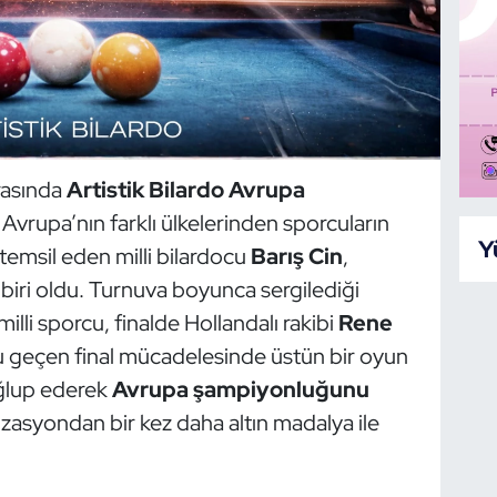
rasında
Artistik Bilardo Avrupa
. Avrupa’nın farklı ülkelerinden sporcuların
Y
 temsil eden milli bilardocu
Barış Cin
,
iri oldu. Turnuva boyunca sergilediği
illi sporcu, finalde Hollandalı rakibi
Rene
rlu geçen final mücadelesinde üstün bir oyun
ağlup ederek
Avrupa şampiyonluğunu
zasyondan bir kez daha altın madalya ile