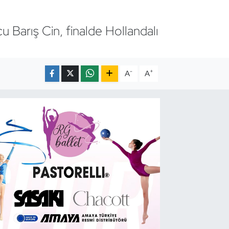
u Barış Cin, finalde Hollandalı
-
+
A
A