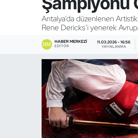
Şampiyonu 
Bocce Bowling Dart
Antalya’da düzenlenen Artistik
Rene Dericks’i yenerek Avru
Boks
HABER MERKEZI
Briç
11.03.2026 - 16:56
EDITÖR
YAYINLANMA
Buz Hokeyi
Buz Pateni
Çim Hokeyi
Cimnastik
Curling
Dağcılık