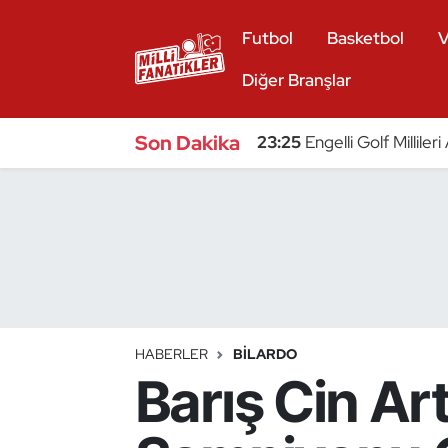
Futbol
Basketbol
V
Atıcılık
Diğer Branşlar
Atletizm
Son Dakika
23:25
Engelli Golf Millile
Badminton
Basketbol
Beyzbol
Bilardo
HABERLER
BILARDO
Barış Cin Ar
Binicilik
Bisiklet