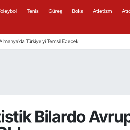
oleybol
Tenis
Güreş
Boks
Atletizm
Atıc
ri Almanya'da Türkiye'yi Temsil Edecek
tistik Bilardo Avru