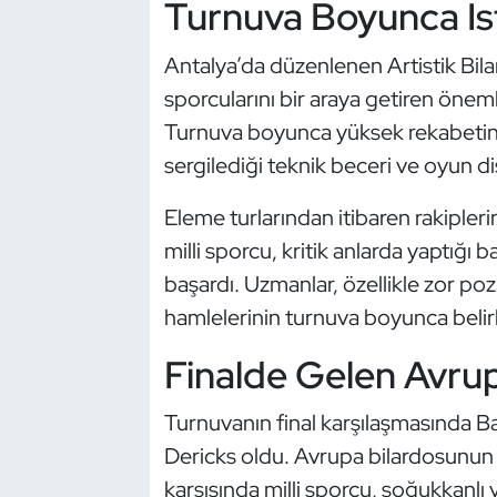
Turnuva Boyunca İst
Güreş
Antalya’da düzenlenen Artistik Bila
Halter
sporcularını bir araya getiren öneml
Hava Sporları
Turnuva boyunca yüksek rekabetin y
sergilediği teknik beceri ve oyun dis
Hentbol
Eleme turlarından itibaren rakipler
İşitme Engelli Sporcular
milli sporcu, kritik anlarda yaptığı b
başardı. Uzmanlar, özellikle zor poz
Judo ve Kuraş
hamlelerinin turnuva boyunca belirl
Kano ve Rafting
Finalde Gelen Avr
Karate
Turnuvanın final karşılaşmasında Ba
Dericks oldu. Avrupa bilardosunun g
Kayak
karşısında milli sporcu, soğukkanlı v