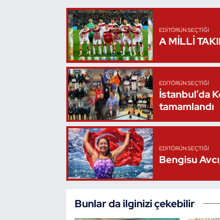
Triatlon
EDITÖRÜN SEÇTIĞI
A MİLLİ TAK
Voleybol
Vücut Geliştirme Fitness
EDITÖRÜN SEÇTIĞI
İstanbul’da 
Wushu Kungfu
tamamlandı
Yelken
Yüzme
EDITÖRÜN SEÇTIĞI
Bengisu Avcı,
Bunlar da ilginizi çekebilir