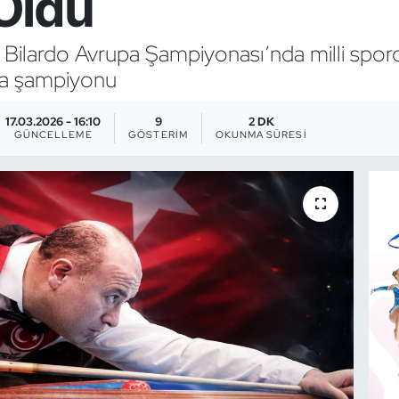
Oldu
 Bilardo Avrupa Şampiyonası’nda milli sporc
pa şampiyonu
17.03.2026 - 16:10
9
2 DK
GÜNCELLEME
GÖSTERIM
OKUNMA SÜRESI