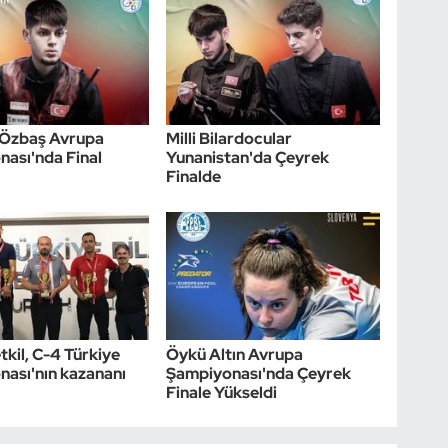
Özbaş Avrupa
Milli Bilardocular
ası'nda Final
Yunanistan'da Çeyrek
Finalde
kil, C-4 Türkiye
Öykü Altın Avrupa
ası'nın kazananı
Şampiyonası'nda Çeyrek
Finale Yükseldi