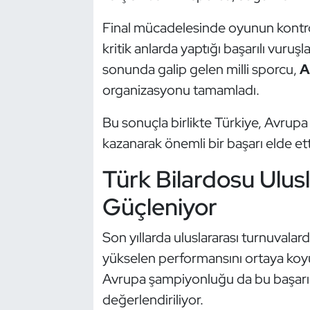
Kempo
Final mücadelesinde oyunun kontro
kritik anlarda yaptığı başarılı vuruş
Kick Boks
sonunda galip gelen milli sporcu,
A
Kürek
organizasyonu tamamladı.
Masa Tenisi
Bu sonuçla birlikte Türkiye, Avrup
kazanarak önemli bir başarı elde ett
Modern Pentatlon
Türk Bilardosu Ulus
Motor Sporları
Güçleniyor
Muay Thai
Son yıllarda uluslararası turnuvalar
yükselen performansını ortaya koyu
Okçuluk
Avrupa şampiyonluğu da bu başarı zi
Optimist
değerlendiriliyor.