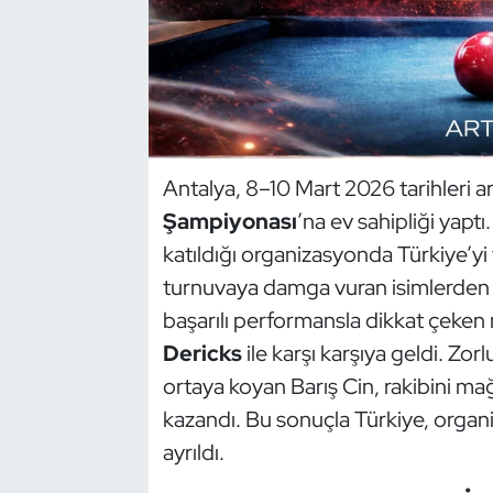
Dans Sporları
Dövüş Sanatı
E-Spor
Antalya, 8–10 Mart 2026 tarihleri a
Şampiyonası
’na ev sahipliği yaptı
Eskrim
katıldığı organizasyonda Türkiye’yi
Futbol
turnuvaya damga vuran isimlerden b
başarılı performansla dikkat çeken m
Futsal
Dericks
ile karşı karşıya geldi. Zo
ortaya koyan Barış Cin, rakibini m
Genel
kazandı. Bu sonuçla Türkiye, organi
Golf
ayrıldı.