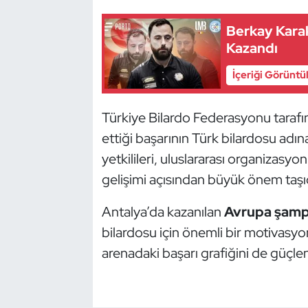
Oryantiring
Berkay Kara
Kazandı
Özel Sporcular
İçeriği Görüntü
Paralimpik
Türkiye Bilardo Federasyonu tarafı
Ragbi
ettiği başarının Türk bilardosu adı
yetkilileri, uluslararası organizasy
Satranç
gelişimi açısından büyük önem taşıdı
Su Topu
Antalya’da kazanılan
Avrupa şamp
Sualtı Sporları
bilardosu için önemli bir motivasyon
arenadaki başarı grafiğini de güçlen
Tekvando
Tenis