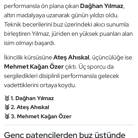
performansla ön plana çıkan
Dağhan Yılmaz
,
Kempo
altın madalyaya uzanarak günün yıldızı oldu.
Kick Boks
Teknik becerilerini buz üzerindeki akıcı sunumla
birleştiren Yılmaz, jüriden en yüksek puanları alan
Kürek
isim olmayı başardı.
Masa Tenisi
İkincilik kürsüsüne
Ateş Ahıskal
, üçüncülüğe ise
Mehmet Kağan Özer
çıktı. Üç sporcu da
Modern Pentatlon
sergiledikleri disiplinli performansla gelecek
Motor Sporları
vadettiklerini ortaya koydu.
🥇 1. Dağhan Yılmaz
Muay Thai
🥈 2. Ateş Ahıskal
Okçuluk
🥉 3. Mehmet Kağan Özer
Optimist
Genç patencilerden buz üstünde