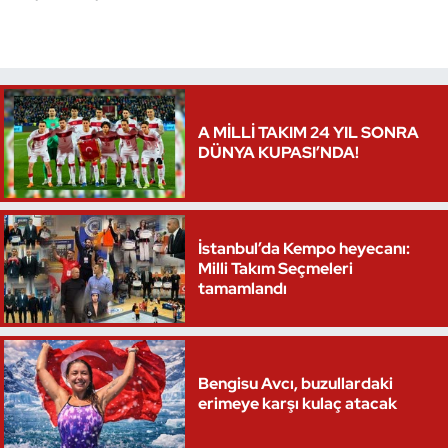
Triatlon
Voleybol
A MİLLİ TAKIM 24 YIL SONRA
Vücut Geliştirme Fitness
DÜNYA KUPASI’NDA!
Wushu Kungfu
Yelken
İstanbul’da Kempo heyecanı:
Milli Takım Seçmeleri
tamamlandı
Yüzme
Bengisu Avcı, buzullardaki
erimeye karşı kulaç atacak