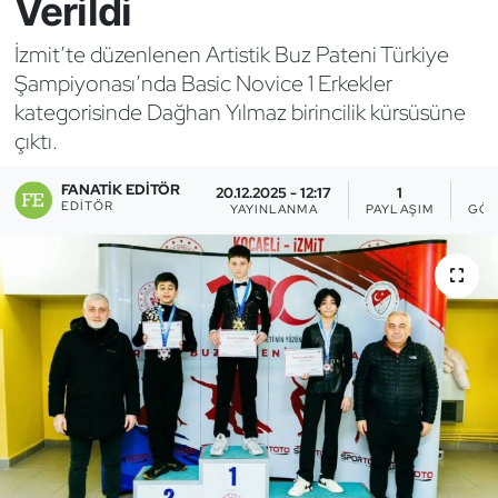
Verildi
Bocce Bowling Dart
İzmit’te düzenlenen Artistik Buz Pateni Türkiye
Şampiyonası’nda Basic Novice 1 Erkekler
Boks
kategorisinde Dağhan Yılmaz birincilik kürsüsüne
çıktı.
Briç
FANATIK EDITÖR
20.12.2025 - 12:17
1
Buz Hokeyi
EDITÖR
YAYINLANMA
PAYLAŞIM
GÖS
Buz Pateni
Çim Hokeyi
Cimnastik
Curling
Dağcılık