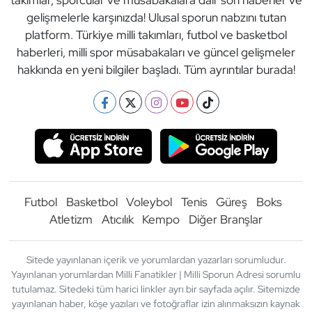
takımlar, sporcular ve müsabakalara dair son haberler ve
gelişmelerle karşınızda! Ulusal sporun nabzını tutan
platform. Türkiye milli takımları, futbol ve basketbol
haberleri, milli spor müsabakaları ve güncel gelişmeler
hakkında en yeni bilgiler başladı. Tüm ayrıntılar burada!
Futbol
Basketbol
Voleybol
Tenis
Güreş
Boks
Atletizm
Atıcılık
Kempo
Diğer Branşlar
Sitede yayınlanan içerik ve yorumlardan yazarları sorumludur.
Yayınlanan yorumlardan Milli Fanatikler | Milli Sporun Adresi sorumlu
tutulamaz. Sitedeki tüm harici linkler ayrı bir sayfada açılır. Sitemizde
yayınlanan haber, köşe yazıları ve fotoğraflar izin alınmaksızın kaynak