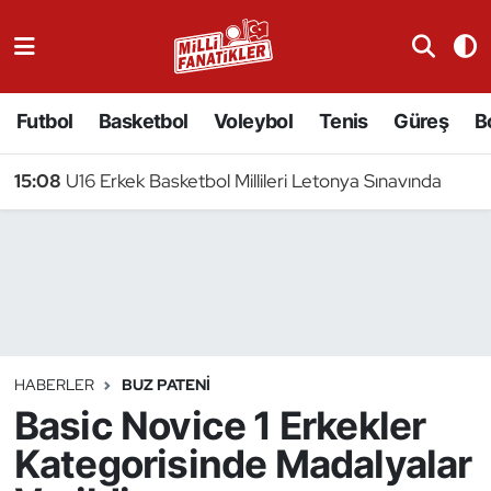
Atıcılık
Futbol
Basketbol
Voleybol
Tenis
Güreş
B
Atletizm
15:08
U16 Erkek Basketbol Millileri Letonya Sınavında
Badminton
Basketbol
Beyzbol
Bilardo
HABERLER
BUZ PATENI
Basic Novice 1 Erkekler
Binicilik
Kategorisinde Madalyalar
Bisiklet