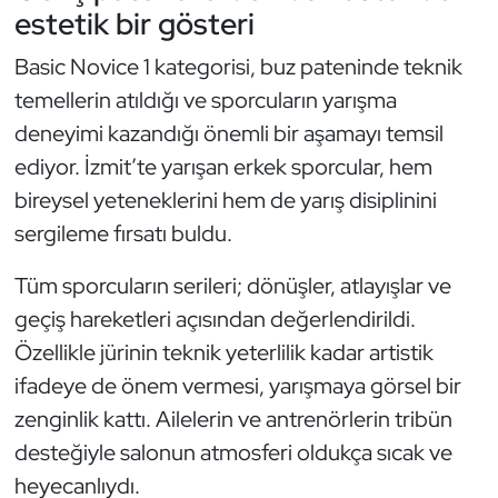
estetik bir gösteri
Oryantiring
Basic Novice 1 kategorisi, buz pateninde teknik
Özel Sporcular
temellerin atıldığı ve sporcuların yarışma
deneyimi kazandığı önemli bir aşamayı temsil
Paralimpik
ediyor. İzmit’te yarışan erkek sporcular, hem
bireysel yeteneklerini hem de yarış disiplinini
Ragbi
sergileme fırsatı buldu.
Satranç
Tüm sporcuların serileri; dönüşler, atlayışlar ve
Su Topu
geçiş hareketleri açısından değerlendirildi.
Özellikle jürinin teknik yeterlilik kadar artistik
Sualtı Sporları
ifadeye de önem vermesi, yarışmaya görsel bir
zenginlik kattı. Ailelerin ve antrenörlerin tribün
Tekvando
desteğiyle salonun atmosferi oldukça sıcak ve
heyecanlıydı.
Tenis