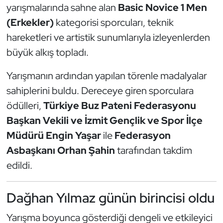
Güreş
yarışmalarında sahne alan
Basic Novice 1 Men
(Erkekler)
kategorisi sporcuları, teknik
Halter
hareketleri ve artistik sunumlarıyla izleyenlerden
büyük alkış topladı.
Hava Sporları
Yarışmanın ardından yapılan törenle madalyalar
Hentbol
sahiplerini buldu. Dereceye giren sporculara
ödülleri,
Türkiye Buz Pateni Federasyonu
İşitme Engelli Sporcular
Başkan Vekili ve İzmit Gençlik ve Spor İlçe
Judo ve Kuraş
Müdürü Engin Yaşar
ile
Federasyon
Asbaşkanı Orhan Şahin
tarafından takdim
Kano ve Rafting
edildi.
Karate
Dağhan Yılmaz günün birincisi oldu
Kayak
Yarışma boyunca gösterdiği dengeli ve etkileyici