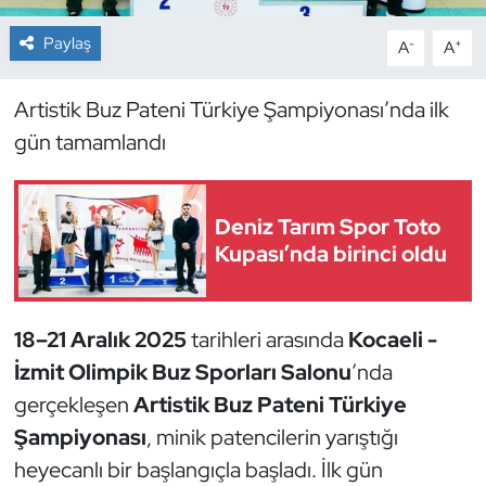
Paylaş
-
+
A
A
Dans Sporları
Dövüş Sanatı
Artistik Buz Pateni Türkiye Şampiyonası’nda ilk
gün tamamlandı
E-Spor
Eskrim
Deniz Tarım Spor Toto
Kupası’nda birinci oldu
Futbol
Futsal
18–21 Aralık 2025
tarihleri arasında
Kocaeli -
İzmit Olimpik Buz Sporları Salonu
’nda
Genel
gerçekleşen
Artistik Buz Pateni Türkiye
Şampiyonası
, minik patencilerin yarıştığı
Golf
heyecanlı bir başlangıçla başladı. İlk gün