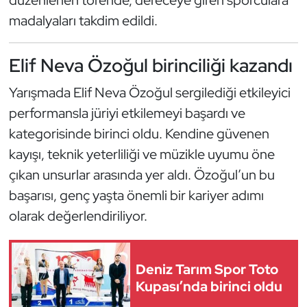
düzenlenen törende, dereceye giren sporculara
Güreş
madalyaları takdim edildi.
Halter
Elif Neva Özoğul birinciliği kazandı
Hava Sporları
Yarışmada Elif Neva Özoğul sergilediği etkileyici
Hentbol
performansla jüriyi etkilemeyi başardı ve
kategorisinde birinci oldu. Kendine güvenen
İşitme Engelli Sporcular
kayışı, teknik yeterliliği ve müzikle uyumu öne
çıkan unsurlar arasında yer aldı. Özoğul’un bu
Judo ve Kuraş
başarısı, genç yaşta önemli bir kariyer adımı
olarak değerlendiriliyor.
Kano ve Rafting
Karate
Deniz Tarım Spor Toto
Kayak
Kupası’nda birinci oldu