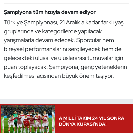
Triatlon
Şampiyona tüm hızıyla devam ediyor
Türkiye Şampiyonası, 21 Aralık’a kadar farklı yaş
Voleybol
gruplarında ve kategorilerde yapılacak
yarışmalarla devam edecek. Sporcular hem
Vücut Geliştirme Fitness
bireysel performanslarını sergileyecek hem de
gelecekteki ulusal ve uluslararası turnuvalar için
Wushu Kungfu
puan toplayacak. Şampiyona, genç yeteneklerin
Yelken
keşfedilmesi açısından büyük önem taşıyor.
Yüzme
A MİLLİ TAKIM 24 YIL SONRA
DÜNYA KUPASI’NDA!