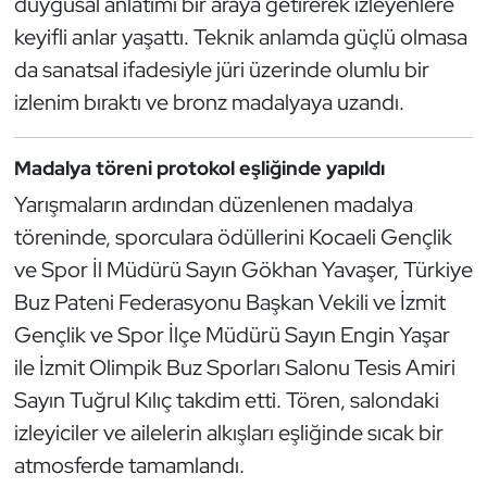
duygusal anlatımı bir araya getirerek izleyenlere
Oryantiring
keyifli anlar yaşattı. Teknik anlamda güçlü olmasa
da sanatsal ifadesiyle jüri üzerinde olumlu bir
Özel Sporcular
izlenim bıraktı ve bronz madalyaya uzandı.
Paralimpik
Madalya töreni protokol eşliğinde yapıldı
Ragbi
Yarışmaların ardından düzenlenen madalya
töreninde, sporculara ödüllerini Kocaeli Gençlik
Satranç
ve Spor İl Müdürü Sayın Gökhan Yavaşer, Türkiye
Buz Pateni Federasyonu Başkan Vekili ve İzmit
Su Topu
Gençlik ve Spor İlçe Müdürü Sayın Engin Yaşar
Sualtı Sporları
ile İzmit Olimpik Buz Sporları Salonu Tesis Amiri
Sayın Tuğrul Kılıç takdim etti. Tören, salondaki
Tekvando
izleyiciler ve ailelerin alkışları eşliğinde sıcak bir
atmosferde tamamlandı.
Tenis