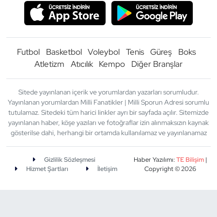
Futbol
Basketbol
Voleybol
Tenis
Güreş
Boks
Atletizm
Atıcılık
Kempo
Diğer Branşlar
Sitede yayınlanan içerik ve yorumlardan yazarları sorumludur.
Yayınlanan yorumlardan Milli Fanatikler | Milli Sporun Adresi sorumlu
tutulamaz. Sitedeki tüm harici linkler ayrı bir sayfada açılır. Sitemizde
yayınlanan haber, köşe yazıları ve fotoğraflar izin alınmaksızın kaynak
gösterilse dahi, herhangi bir ortamda kullanılamaz ve yayınlanamaz
Gizlilik Sözleşmesi
Haber Yazılımı:
TE Bilişim
|
Hizmet Şartları
İletişim
Copyright © 2026