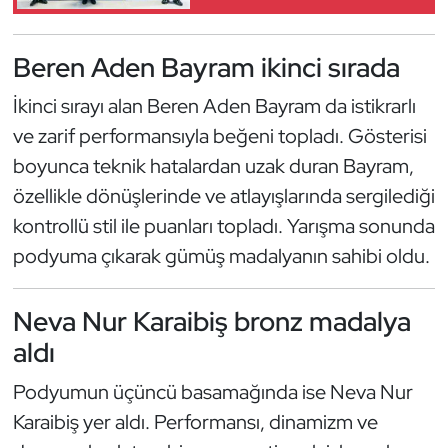
Kempo
Beren Aden Bayram ikinci sırada
Kick Boks
İkinci sırayı alan Beren Aden Bayram da istikrarlı
Kürek
ve zarif performansıyla beğeni topladı. Gösterisi
boyunca teknik hatalardan uzak duran Bayram,
Masa Tenisi
özellikle dönüşlerinde ve atlayışlarında sergilediği
Modern Pentatlon
kontrollü stil ile puanları topladı. Yarışma sonunda
podyuma çıkarak gümüş madalyanın sahibi oldu.
Motor Sporları
Neva Nur Karaibiş bronz madalya
Muay Thai
aldı
Okçuluk
Podyumun üçüncü basamağında ise Neva Nur
Karaibiş yer aldı. Performansı, dinamizm ve
Optimist