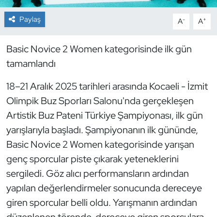
Paylaş
-
+
A
A
Dans Sporları
Dövüş Sanatı
Basic Novice 2 Women kategorisinde ilk gün
tamamlandı
E-Spor
18–21 Aralık 2025 tarihleri arasında Kocaeli - İzmit
Eskrim
Olimpik Buz Sporları Salonu'nda gerçekleşen
Artistik Buz Pateni Türkiye Şampiyonası, ilk gün
Futbol
yarışlarıyla başladı. Şampiyonanın ilk gününde,
Basic Novice 2 Women
kategorisinde yarışan
Futsal
genç sporcular piste çıkarak yeteneklerini
Genel
sergiledi. Göz alıcı performansların ardından
yapılan değerlendirmeler sonucunda dereceye
Golf
giren sporcular belli oldu. Yarışmanın ardından