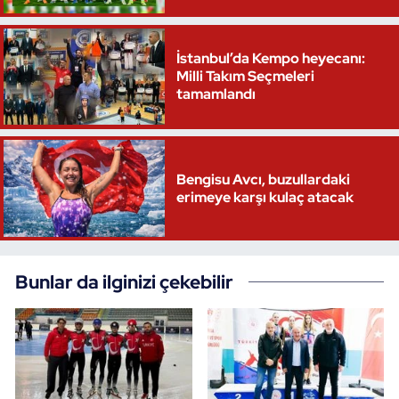
İstanbul’da Kempo heyecanı:
Milli Takım Seçmeleri
tamamlandı
Bengisu Avcı, buzullardaki
erimeye karşı kulaç atacak
Bunlar da ilginizi çekebilir