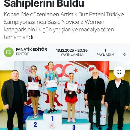
Sahiplerini Buldu
Bocce Bowling Dart
Kocaeli’de düzenlenen Artistik Buz Pateni Türkiye
Şampiyonası’nda Basic Novice 2 Women
Boks
kategorisinin ilk gün yarışları ve madalya töreni
tamamlandı.
Briç
FANATIK EDITÖR
19.12.2025 - 20:36
1
Buz Hokeyi
EDITÖR
YAYINLANMA
PAYLAŞIM
GÖ
Buz Pateni
Çim Hokeyi
Cimnastik
Curling
Dağcılık