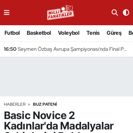
Atıcılık
Futbol
Basketbol
Voleybol
Tenis
Güreş
B
Atletizm
16:50
Seymen Özbaş Avrupa Şampiyonası'nda Final Peşinde
Badminton
Basketbol
Beyzbol
Bilardo
HABERLER
BUZ PATENI
Basic Novice 2
Binicilik
Kadınlar'da Madalyalar
Bisiklet