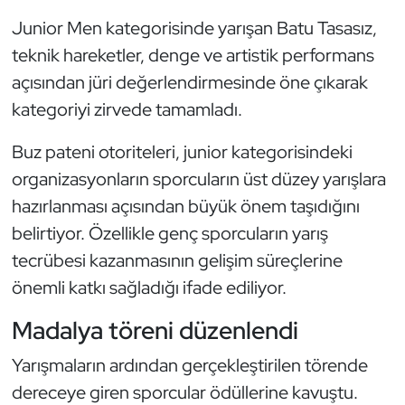
Güreş
Junior Men kategorisinde yarışan Batu Tasasız,
Halter
teknik hareketler, denge ve artistik performans
açısından jüri değerlendirmesinde öne çıkarak
Hava Sporları
kategoriyi zirvede tamamladı.
Hentbol
Buz pateni otoriteleri, junior kategorisindeki
organizasyonların sporcuların üst düzey yarışlara
İşitme Engelli Sporcular
hazırlanması açısından büyük önem taşıdığını
belirtiyor. Özellikle genç sporcuların yarış
Judo ve Kuraş
tecrübesi kazanmasının gelişim süreçlerine
Kano ve Rafting
önemli katkı sağladığı ifade ediliyor.
Madalya töreni düzenlendi
Karate
Yarışmaların ardından gerçekleştirilen törende
Kayak
dereceye giren sporcular ödüllerine kavuştu.