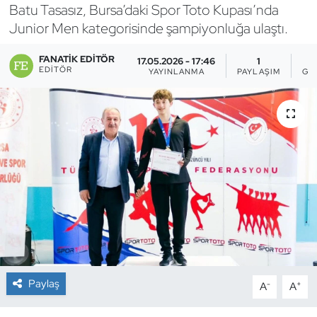
Batu Tasasız, Bursa’daki Spor Toto Kupası’nda
Bocce Bowling Dart
Junior Men kategorisinde şampiyonluğa ulaştı.
FANATIK EDITÖR
Boks
17.05.2026 - 17:46
1
EDITÖR
YAYINLANMA
PAYLAŞIM
GÖ
Briç
Buz Hokeyi
Buz Pateni
Çim Hokeyi
Cimnastik
Curling
Paylaş
-
+
A
A
Dağcılık