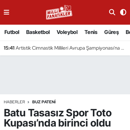
Atıcılık
Futbol
Basketbol
Voleybol
Tenis
Güreş
B
Atletizm
15:41
Artistik Cimnastik Millileri Avrupa Şampiyonası'na Hazır
Badminton
Basketbol
Beyzbol
Bilardo
HABERLER
BUZ PATENI
Batu Tasasız Spor Toto
Binicilik
Kupası’nda birinci oldu
Bisiklet