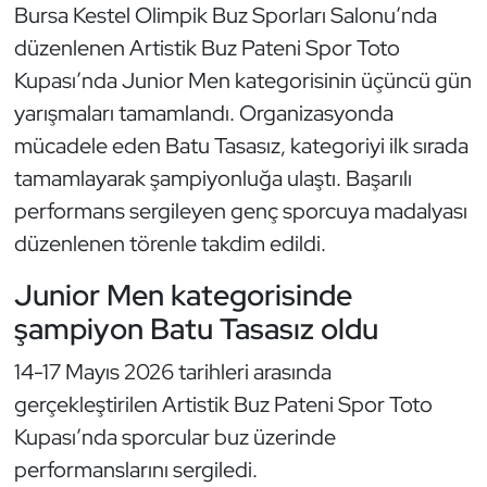
Bursa Kestel Olimpik Buz Sporları Salonu’nda
düzenlenen Artistik Buz Pateni Spor Toto
Dans Sporları
Kupası’nda Junior Men kategorisinin üçüncü gün
Dövüş Sanatı
yarışmaları tamamlandı. Organizasyonda
mücadele eden Batu Tasasız, kategoriyi ilk sırada
E-Spor
tamamlayarak şampiyonluğa ulaştı. Başarılı
performans sergileyen genç sporcuya madalyası
Eskrim
düzenlenen törenle takdim edildi.
Futbol
Junior Men kategorisinde
şampiyon Batu Tasasız oldu
Futsal
14-17 Mayıs 2026 tarihleri arasında
Genel
gerçekleştirilen Artistik Buz Pateni Spor Toto
Kupası’nda sporcular buz üzerinde
Golf
performanslarını sergiledi.