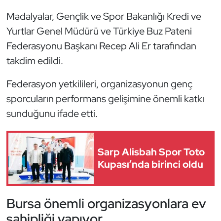
Kempo
Madalyalar, Gençlik ve Spor Bakanlığı Kredi ve
Yurtlar Genel Müdürü ve Türkiye Buz Pateni
Kick Boks
Federasyonu Başkanı Recep Ali Er tarafından
Kürek
takdim edildi.
Federasyon yetkilileri, organizasyonun genç
Masa Tenisi
sporcuların performans gelişimine önemli katkı
Modern Pentatlon
sunduğunu ifade etti.
Motor Sporları
Sarp Alisbah Spor Toto
Muay Thai
Kupası’nda birinci oldu
Okçuluk
Bursa önemli organizasyonlara ev
Optimist
sahipliği yapıyor