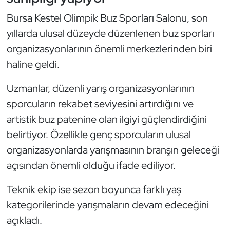
Oryantiring
Bursa Kestel Olimpik Buz Sporları Salonu, son
yıllarda ulusal düzeyde düzenlenen buz sporları
Özel Sporcular
organizasyonlarının önemli merkezlerinden biri
haline geldi.
Paralimpik
Uzmanlar, düzenli yarış organizasyonlarının
Ragbi
sporcuların rekabet seviyesini artırdığını ve
artistik buz patenine olan ilgiyi güçlendirdiğini
Satranç
belirtiyor. Özellikle genç sporcuların ulusal
Su Topu
organizasyonlarda yarışmasının branşın geleceği
açısından önemli olduğu ifade ediliyor.
Sualtı Sporları
Teknik ekip ise sezon boyunca farklı yaş
Tekvando
kategorilerinde yarışmaların devam edeceğini
açıkladı.
Tenis