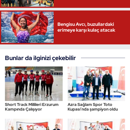
Bengisu Avcı, buzullardaki
erimeye karşı kulaç atacak
Bunlar da ilginizi çekebilir
Short Track Millileri Erzurum
Azra Sağlam Spor Toto
Kampında Çalışıyor
Kupası’nda şampiyon oldu