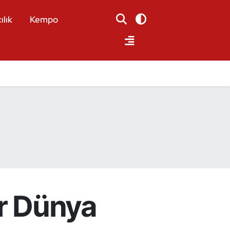
ılık
Kempo
r Dünya