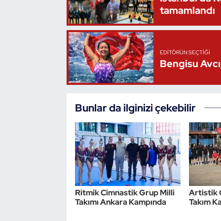
tamamlandı
Oryantiring
Özel Sporcular
EDITÖRÜN SEÇTIĞI
Bengisu Avcı,
Paralimpik
Ragbi
Bunlar da ilginizi çekebilir
Satranç
Su Topu
Sualtı Sporları
Tekvando
Ritmik Cimnastik Grup Milli
Artistik 
Takımı Ankara Kampında
Takım Ka
Tenis