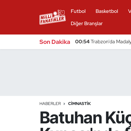
Futbol
Basketbol
V
Atıcılık
Diğer Branşlar
Atletizm
Son Dakika
00:54
Trabzon'da Madaly
Badminton
Basketbol
Beyzbol
Bilardo
HABERLER
CIMNASTIK
Batuhan Kü
Binicilik
Bisiklet