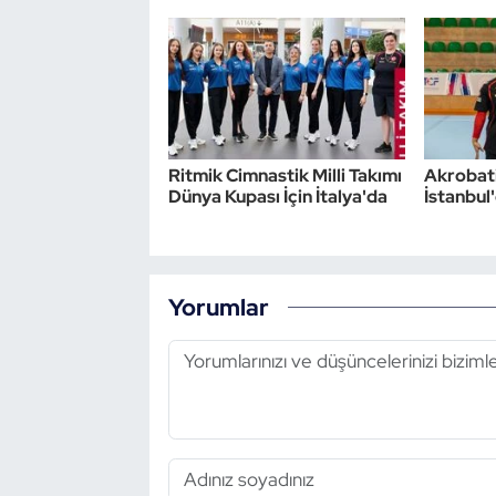
Triatlon
Voleybol
Vücut Geliştirme Fitness
Ritmik Cimnastik Milli Takımı
Akrobati
Dünya Kupası İçin İtalya'da
İstanbul
Wushu Kungfu
Yelken
Yorumlar
Yüzme