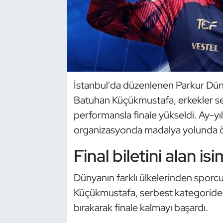
Dans Sporları
Dövüş Sanatı
E-Spor
İstanbul'da düzenlenen Parkur Dün
Batuhan Küçükmustafa, erkekler ser
Eskrim
performansla finale yükseldi. Ay-yıl
Futbol
organizasyonda madalya yolunda öne
Final biletini alan is
Futsal
Genel
Dünyanın farklı ülkelerinden sporc
Küçükmustafa, serbest kategorideki 
Golf
bırakarak finale kalmayı başardı.