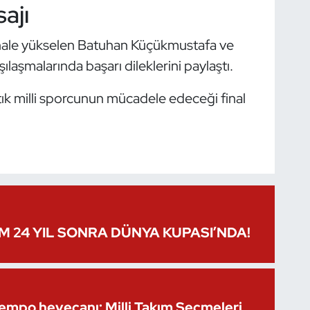
ajı
inale yükselen Batuhan Küçükmustafa ve
ılaşmalarında başarı dileklerini paylaştı.
ık milli sporcunun mücadele edeceği final
IM 24 YIL SONRA DÜNYA KUPASI’NDA!
Kempo heyecanı: Milli Takım Seçmeleri