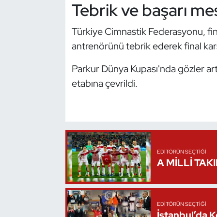
Tebrik ve başarı mes
Kempo
Türkiye Cimnastik Federasyonu, f
Kick Boks
antrenörünü tebrik ederek final karş
Kürek
Parkur Dünya Kupası'nda gözler art
etabına çevrildi.
Masa Tenisi
Modern Pentatlon
Motor Sporları
EDITÖRÜN SEÇTIĞI
Muay Thai
A MİLLİ TAK
Okçuluk
EDITÖRÜN SEÇTIĞI
Optimist
İstanbul’da 