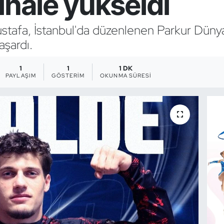
inale yükseldi
stafa, İstanbul'da düzenlenen Parkur Dünya
aşardı.
1
1
1 DK
PAYLAŞIM
GÖSTERIM
OKUNMA SÜRESI