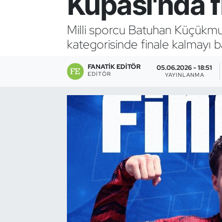
Kupası'nda f
Bocce Bowling Dart
Milli sporcu Batuhan Küçükmu
kategorisinde finale kalmayı b
Boks
FANATIK EDITÖR
Briç
05.06.2026 - 18:51
EDITÖR
YAYINLANMA
Buz Hokeyi
Buz Pateni
Çim Hokeyi
Cimnastik
Curling
Dağcılık