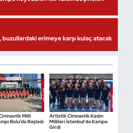
 buzullardaki erimeye karşı kulaç atacak
Cimnastik Milli
Artistik Cimnastik Kadın
mpı Bolu’da Başladı
Millileri İstanbul'da Kampa
Girdi