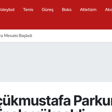
oleybol
Tenis
Güreş
Boks
Atletizm
Atıc
a Mesaisi Başladı
çükmustafa Parku