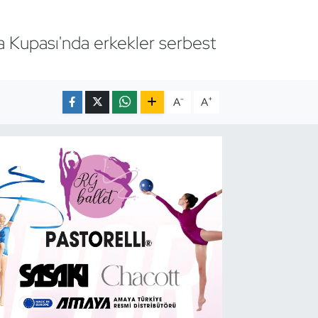
 Kupası'nda erkekler serbest
-
+
A
A