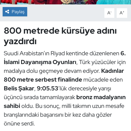
Paylaş
-
+
A
A
Dans Sporları
800 metrede kürsüye adını
Dövüş Sanatı
yazdırdı
E-Spor
Suudi Arabistan’ın Riyad kentinde düzenlenen
6.
Eskrim
İslami Dayanışma Oyunları
, Türk yüzücüler için
madalya dolu geçmeye devam ediyor.
Kadınlar
Futbol
800 metre serbest finalinde
mücadele eden
Belis Şakar
,
9:05.53
’lük derecesiyle yarışı
Futsal
üçüncü sırada tamamlayarak
bronz madalyanın
Genel
sahibi
oldu. Bu sonuç, milli takımın uzun mesafe
branşlarındaki başarısını bir kez daha gözler
Golf
önüne serdi.