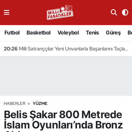
Atıcılık
Futbol
Basketbol
Voleybol
Tenis
Güreş
B
Atletizm
20:26
Milli Satranççılar Yeni Unvanlarla Başarılarını Taçlandırdı
Badminton
Basketbol
Beyzbol
Bilardo
HABERLER
YÜZME
Belis Şakar 800 Metrede
Binicilik
İslam Oyunları’nda Bronz
Bisiklet