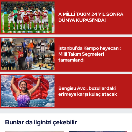
Triatlon
A MİLLİ TAKIM 24 YIL SONRA
DÜNYA KUPASI’NDA!
Voleybol
Vücut Geliştirme Fitness
İstanbul’da Kempo heyecanı:
Milli Takım Seçmeleri
Wushu Kungfu
tamamlandı
Yelken
Yüzme
Bengisu Avcı, buzullardaki
erimeye karşı kulaç atacak
Bunlar da ilginizi çekebilir