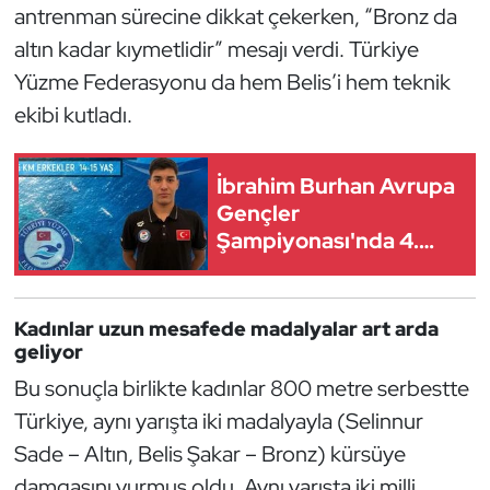
antrenman sürecine dikkat çekerken, “Bronz da
Kempo
altın kadar kıymetlidir” mesajı verdi. Türkiye
Kick Boks
Yüzme Federasyonu da hem Belis’i hem teknik
ekibi kutladı.
Kürek
İbrahim Burhan Avrupa
Masa Tenisi
Gençler
Şampiyonası'nda 4.
Modern Pentatlon
Oldu
Motor Sporları
Kadınlar uzun mesafede madalyalar art arda
geliyor
Muay Thai
Bu sonuçla birlikte kadınlar 800 metre serbestte
Okçuluk
Türkiye, aynı yarışta iki madalyayla (Selinnur
Sade – Altın, Belis Şakar – Bronz) kürsüye
Optimist
damgasını vurmuş oldu. Aynı yarışta iki milli