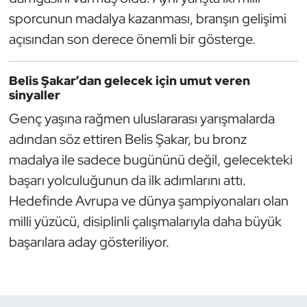
sporcunun madalya kazanması, branşın gelişimi
Oryantiring
açısından son derece önemli bir gösterge.
Özel Sporcular
Belis Şakar’dan gelecek için umut veren
Paralimpik
sinyaller
Genç yaşına rağmen uluslararası yarışmalarda
Ragbi
adından söz ettiren Belis Şakar, bu bronz
madalya ile sadece bugününü değil, gelecekteki
Satranç
başarı yolculuğunun da ilk adımlarını attı.
Su Topu
Hedefinde Avrupa ve dünya şampiyonaları olan
milli yüzücü, disiplinli çalışmalarıyla daha büyük
Sualtı Sporları
başarılara aday gösteriliyor.
Tekvando
Tenis