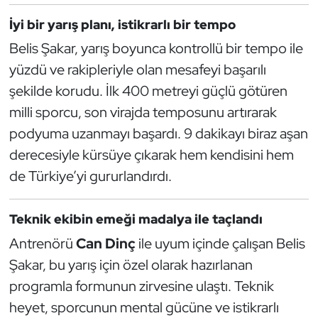
Güreş
İyi bir yarış planı, istikrarlı bir tempo
Halter
Belis Şakar, yarış boyunca kontrollü bir tempo ile
yüzdü ve rakipleriyle olan mesafeyi başarılı
Hava Sporları
şekilde korudu. İlk 400 metreyi güçlü götüren
milli sporcu, son virajda temposunu artırarak
Hentbol
podyuma uzanmayı başardı. 9 dakikayı biraz aşan
İşitme Engelli Sporcular
derecesiyle kürsüye çıkarak hem kendisini hem
de Türkiye’yi gururlandırdı.
Judo ve Kuraş
Teknik ekibin emeği madalya ile taçlandı
Kano ve Rafting
Antrenörü
Can Dinç
ile uyum içinde çalışan Belis
Karate
Şakar, bu yarış için özel olarak hazırlanan
programla formunun zirvesine ulaştı. Teknik
Kayak
heyet, sporcunun mental gücüne ve istikrarlı