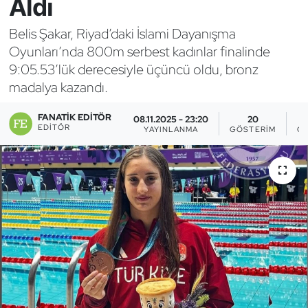
Aldı
Bocce Bowling Dart
Belis Şakar, Riyad’daki İslami Dayanışma
Oyunları’nda 800m serbest kadınlar finalinde
Boks
9:05.53’lük derecesiyle üçüncü oldu, bronz
madalya kazandı.
Briç
FANATIK EDITÖR
08.11.2025 - 23:20
20
Buz Hokeyi
EDITÖR
YAYINLANMA
GÖSTERIM
OK
Buz Pateni
Çim Hokeyi
Cimnastik
Curling
Dağcılık