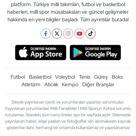
platform. Türkiye milli takımları, futbol ve basketbol
haberleri, milli spor müsabakaları ve güncel gelişmeler
hakkında en yeni bilgiler başladı. Tüm ayrıntılar burada!
Futbol
Basketbol
Voleybol
Tenis
Güreş
Boks
Atletizm
Atıcılık
Kempo
Diğer Branşlar
Sitede yayınlanan içerik ve yorumlardan yazarları sorumludur.
Yayınlanan yorumlardan Milli Fanatikler | Milli Sporun Adresi sorumlu
tutulamaz. Sitedeki tüm harici linkler ayrı bir sayfada açılır. Sitemizde
yayınlanan haber, köşe yazıları ve fotoğraflar izin alınmaksızın kaynak
gösterilse dahi, herhangi bir ortamda kullanılamaz ve yayınlanamaz