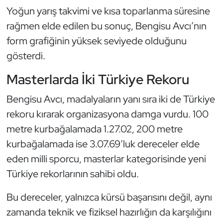
Kempo
Yoğun yarış takvimi ve kısa toparlanma süresine
rağmen elde edilen bu sonuç, Bengisu Avcı’nın
Kick Boks
form grafiğinin yüksek seviyede olduğunu
gösterdi.
Kürek
Masterlarda İki Türkiye Rekoru
Masa Tenisi
Bengisu Avcı, madalyaların yanı sıra iki de Türkiye
Modern Pentatlon
rekoru kırarak organizasyona damga vurdu. 100
metre kurbağalamada 1.27.02, 200 metre
Motor Sporları
kurbağalamada ise 3.07.69’luk dereceler elde
eden milli sporcu, masterlar kategorisinde yeni
Muay Thai
Türkiye rekorlarının sahibi oldu.
Okçuluk
Bu dereceler, yalnızca kürsü başarısını değil, aynı
zamanda teknik ve fiziksel hazırlığın da karşılığını
Optimist