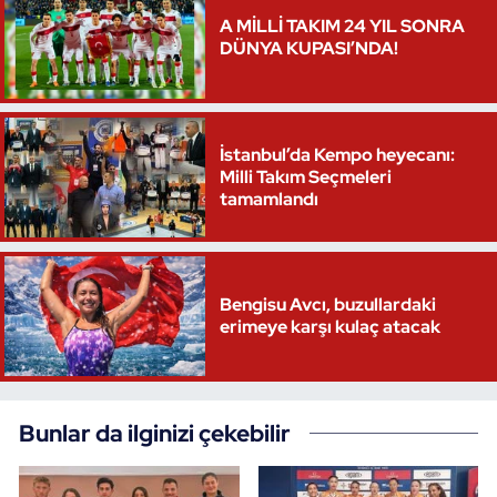
A MİLLİ TAKIM 24 YIL SONRA
DÜNYA KUPASI’NDA!
İstanbul’da Kempo heyecanı:
Milli Takım Seçmeleri
tamamlandı
Bengisu Avcı, buzullardaki
erimeye karşı kulaç atacak
Bunlar da ilginizi çekebilir