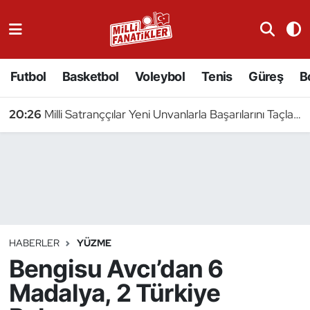
Atıcılık
Futbol
Basketbol
Voleybol
Tenis
Güreş
B
Atletizm
20:26
Milli Satranççılar Yeni Unvanlarla Başarılarını Taçlandırdı
Badminton
20:23
5 Milli Pentatlet Avrupa Şampiyonası'nda Yarı Finalde
Basketbol
Beyzbol
Bilardo
HABERLER
YÜZME
Bengisu Avcı’dan 6
Binicilik
Madalya, 2 Türkiye
Bisiklet