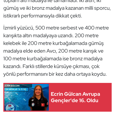
toplam altı madalya ile tamamladı. İki altın, iki
Güreş
gümüş ve iki bronz madalya kazanan milli sporcu,
Halter
istikrarlı performansıyla dikkat çekti.
İzmirli yüzücü, 500 metre serbest ve 400 metre
Hava Sporları
karışıkta altın madalyaya uzandı. 200 metre
Hentbol
kelebek ile 200 metre kurbağalamada gümüş
madalya elde eden Avcı, 200 metre karışık ve
İşitme Engelli Sporcular
100 metre kurbağalamada ise bronz madalya
kazandı. Farklı stillerde kürsüye çıkması, çok
Judo ve Kuraş
yönlü performansını bir kez daha ortaya koydu.
Kano ve Rafting
Karate
Ecrin Gülcan Avrupa
Gençler'de 16. Oldu
Kayak