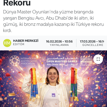
Rekoru
Bocce Bowling Dart
Dünya Master Oyunları’nda yüzme branşında
yarışan Bengisu Avcı, Abu Dhabi’de iki altın, iki
Boks
gümüş, iki bronz madalya kazanıp iki Türkiye rekoru
kırdı.
Briç
HABER MERKEZI
16.02.2026 - 10:56
17.03.2026 - 16:10
Buz Hokeyi
EDITÖR
YAYINLANMA
GÜNCELLEME
Buz Pateni
Çim Hokeyi
Cimnastik
Curling
Dağcılık