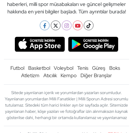
haberleri, milli spor müsabakaları ve güncel gelişmeler
hakkında en yeni bilgiler başladı. Tüm ayrıntılar burada!
Futbol
Basketbol
Voleybol
Tenis
Güreş
Boks
Atletizm
Atıcılık
Kempo
Diğer Branşlar
Sitede yayınlanan içerik ve yorumlardan yazarları sorumludur.
Yayınlanan yorumlardan Milli Fanatikler | Milli Sporun Adresi sorumlu
tutulamaz. Sitedeki tüm harici linkler ayrı bir sayfada açılır. Sitemizde
yayınlanan haber, köşe yazıları ve fotoğraflar izin alınmaksızın kaynak
gösterilse dahi, herhangi bir ortamda kullanılamaz ve yayınlanamaz