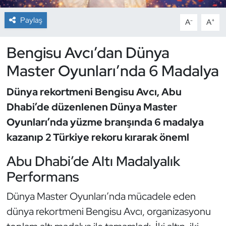
Paylaş
-
+
A
A
Dans Sporları
Bengisu Avcı’dan Dünya
Dövüş Sanatı
Master Oyunları’nda 6 Madalya
E-Spor
Dünya rekortmeni Bengisu Avcı, Abu
Eskrim
Dhabi’de düzenlenen Dünya Master
Oyunları’nda yüzme branşında 6 madalya
Futbol
kazanıp 2 Türkiye rekoru kırarak öneml
Futsal
Abu Dhabi’de Altı Madalyalık
Performans
Genel
Dünya Master Oyunları’nda mücadele eden
Golf
dünya rekortmeni Bengisu Avcı, organizasyonu