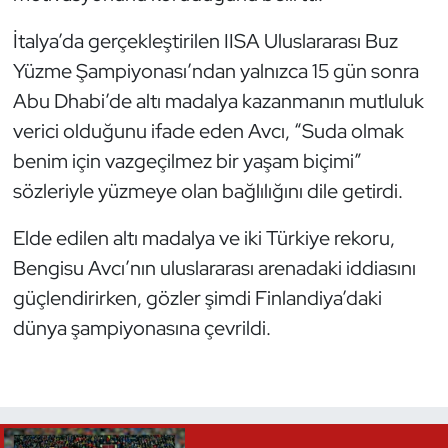
İtalya’da gerçekleştirilen IISA Uluslararası Buz
Triatlon
Yüzme Şampiyonası’ndan yalnızca 15 gün sonra
Voleybol
Abu Dhabi’de altı madalya kazanmanın mutluluk
verici olduğunu ifade eden Avcı, “Suda olmak
Vücut Geliştirme Fitness
benim için vazgeçilmez bir yaşam biçimi”
sözleriyle yüzmeye olan bağlılığını dile getirdi.
Wushu Kungfu
Elde edilen altı madalya ve iki Türkiye rekoru,
Yelken
Bengisu Avcı’nın uluslararası arenadaki iddiasını
Yüzme
güçlendirirken, gözler şimdi Finlandiya’daki
dünya şampiyonasına çevrildi.