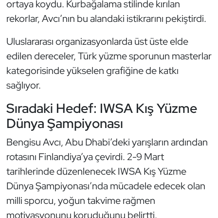
ortaya koydu. Kurbağalama stilinde kırılan
Oryantiring
rekorlar, Avcı’nın bu alandaki istikrarını pekiştirdi.
Özel Sporcular
Uluslararası organizasyonlarda üst üste elde
edilen dereceler, Türk yüzme sporunun masterlar
Paralimpik
kategorisinde yükselen grafiğine de katkı
sağlıyor.
Ragbi
Sıradaki Hedef: IWSA Kış Yüzme
Satranç
Dünya Şampiyonası
Su Topu
Bengisu Avcı, Abu Dhabi’deki yarışların ardından
rotasını Finlandiya’ya çevirdi. 2-9 Mart
Sualtı Sporları
tarihlerinde düzenlenecek IWSA Kış Yüzme
Dünya Şampiyonası’nda mücadele edecek olan
Tekvando
milli sporcu, yoğun takvime rağmen
Tenis
motivasyonunu koruduğunu belirtti.