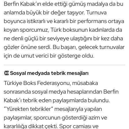
Berfin Kabak’ın elde ettiği gümüş madalya da bu
Kempo
anlamda büyük bir değer taşıyor. Turnuva
Kick Boks
boyunca istikrarlı ve kararlı bir performans ortaya
koyan sporcumuz, Türk boksunun kadınlarda da
Kürek
ne denli güçlü bir seviyeye ulaştığını bir kez daha
gözler önüne serdi. Bu başarı, gelecek turnuvalar
Masa Tenisi
için de umut verici bir gösterge oldu.
Modern Pentatlon
👏 Sosyal medyada tebrik mesajları
Motor Sporları
Türkiye Boks Federasyonu, müsabaka
sonrasında sosyal medya hesaplarından Berfin
Muay Thai
Kabak’ı tebrik eden paylaşımlarda bulundu.
Okçuluk
“Yürekten tebrikler” mesajlarıyla yapılan
paylaşımlar, sporcunun gösterdiği azim ve
Optimist
kararlılığa dikkat çekti. Spor camiası ve