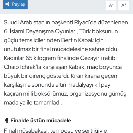
Paylaş
-
+
A
A
Dans Sporları
Suudi Arabistan’ın başkenti Riyad’da düzenlenen
Dövüş Sanatı
6. İslami Dayanışma Oyunları, Türk boksunun
güçlü temsilcilerinden Berfin Kabak için
E-Spor
unutulmaz bir final mücadelesine sahne oldu.
Kadınlar 65 kilogram finalinde Cezayirli rakibi
Eskrim
Chaib Ichrak’la karşılaşan Kabak, maç boyunca
Futbol
büyük bir direnç gösterdi. Kıran kırana geçen
karşılaşma sonunda altın madalyayı kıl payı
Futsal
kaçıran milli boksörümüz, organizasyonu gümüş
madalya ile tamamladı.
Genel
Golf
🥊 Finalde üstün mücadele
Final müsabakası, temposu ve sertliğiyle