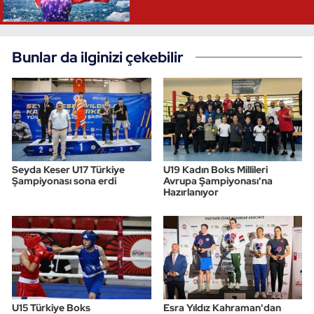
Triatlon
Bunlar da ilginizi çekebilir
Voleybol
Vücut Geliştirme Fitness
Wushu Kungfu
Yelken
Seyda Keser U17 Türkiye
U19 Kadın Boks Millileri
Şampiyonası sona erdi
Avrupa Şampiyonası'na
Hazırlanıyor
Yüzme
U15 Türkiye Boks
Esra Yıldız Kahraman'dan