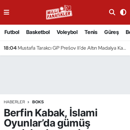
Atıcılık
Futbol
Basketbol
Voleybol
Tenis
Güreş
B
Atletizm
18:04
Mustafa Tarakcı GP Prešov II’de Altın Madalya Kazandı
Badminton
Basketbol
Beyzbol
Bilardo
HABERLER
BOKS
Berfin Kabak, İslami
Binicilik
Oyunlar’da gümüş
Bisiklet