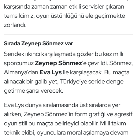
Güreş
karşısında zaman zaman etkili servisler çıkaran
temsilcimiz, oyun üstünlüğünü ele geçirmekte
Halter
zorlandı.
Hava Sporları
Sırada Zeynep Sönmez var
Hentbol
Serideki ikinci karşılaşmada gözler bu kez milli
sporcumuz
Zeynep Sönmez
’e çevrildi. Sönmez,
İşitme Engelli Sporcular
Almanya’dan
Eva Lys
ile karşılaşacak. Bu maçta
Judo ve Kuraş
alınacak bir galibiyet, Türkiye’ye seride denge
getirme şansı verecek.
Kano ve Rafting
Eva Lys dünya sıralamasında üst sıralarda yer
Karate
alırken, Zeynep Sönmez’in form grafiği ve agresif
oyun stili bu maçta belirleyici olabilir. Milli takım
Kayak
teknik ekibi, oyunculara moral aşılamaya devam