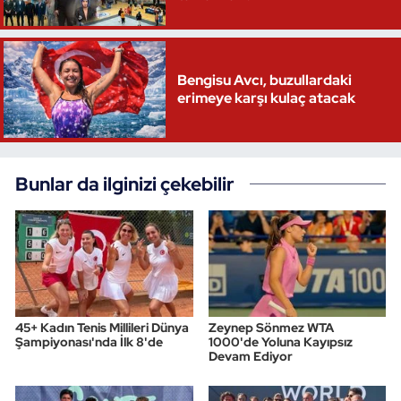
Triatlon
Bengisu Avcı, buzullardaki
Voleybol
erimeye karşı kulaç atacak
Vücut Geliştirme Fitness
Wushu Kungfu
Bunlar da ilginizi çekebilir
Yelken
Yüzme
45+ Kadın Tenis Millileri Dünya
Zeynep Sönmez WTA
Şampiyonası'nda İlk 8'de
1000'de Yoluna Kayıpsız
Devam Ediyor