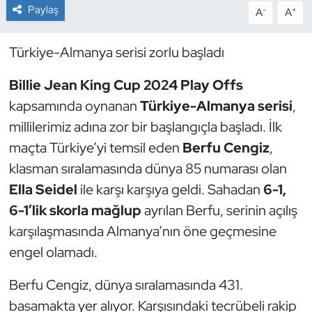
Paylaş
-
+
A
A
Dans Sporları
Türkiye-Almanya serisi zorlu başladı
Dövüş Sanatı
Billie Jean King Cup 2024 Play Offs
E-Spor
kapsamında oynanan
Türkiye-Almanya serisi
,
millilerimiz adına zor bir başlangıçla başladı. İlk
Eskrim
maçta Türkiye’yi temsil eden
Berfu Cengiz
,
klasman sıralamasında dünya 85 numarası olan
Futbol
Ella Seidel
ile karşı karşıya geldi. Sahadan
6-1,
6-1’lik skorla mağlup
ayrılan Berfu, serinin açılış
Futsal
karşılaşmasında Almanya’nın öne geçmesine
Genel
engel olamadı.
Golf
Berfu Cengiz, dünya sıralamasında 431.
basamakta yer alıyor. Karşısındaki tecrübeli rakip