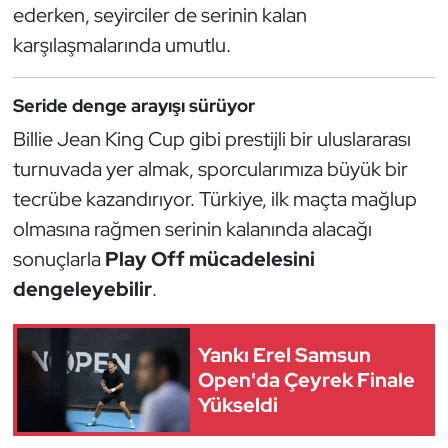
ederken, seyirciler de serinin kalan
Kempo
karşılaşmalarında umutlu.
Kick Boks
Seride denge arayışı sürüyor
Kürek
Billie Jean King Cup gibi prestijli bir uluslararası
turnuvada yer almak, sporcularımıza büyük bir
Masa Tenisi
tecrübe kazandırıyor. Türkiye, ilk maçta mağlup
Modern Pentatlon
olmasına rağmen serinin kalanında alacağı
sonuçlarla
Play Off mücadelesini
Motor Sporları
dengeleyebilir
.
Muay Thai
Yankı Erel Samsun
Okçuluk
Open'da Çeyrek Finale
Yükseldi
Optimist