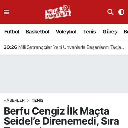
Atıcılık
Futbol
Basketbol
Voleybol
Tenis
Güreş
B
Atletizm
20:26
Milli Satranççılar Yeni Unvanlarla Başarılarını Taçlandırdı
Badminton
Basketbol
Beyzbol
Bilardo
HABERLER
TENIS
Berfu Cengiz İlk Maçta
Binicilik
Seidel’e Direnemedi, Sıra
Bisiklet