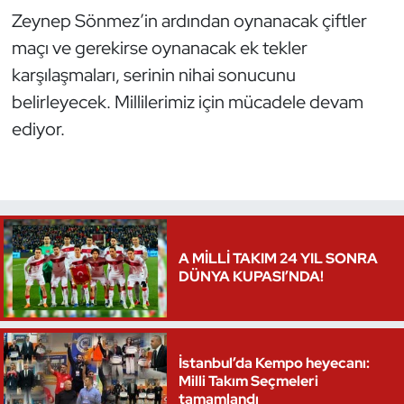
Zeynep Sönmez’in ardından oynanacak çiftler
Oryantiring
maçı ve gerekirse oynanacak ek tekler
Özel Sporcular
karşılaşmaları, serinin nihai sonucunu
belirleyecek. Millilerimiz için mücadele devam
Paralimpik
ediyor.
Ragbi
Satranç
Su Topu
A MİLLİ TAKIM 24 YIL SONRA
DÜNYA KUPASI’NDA!
Sualtı Sporları
Tekvando
İstanbul’da Kempo heyecanı:
Milli Takım Seçmeleri
Tenis
tamamlandı