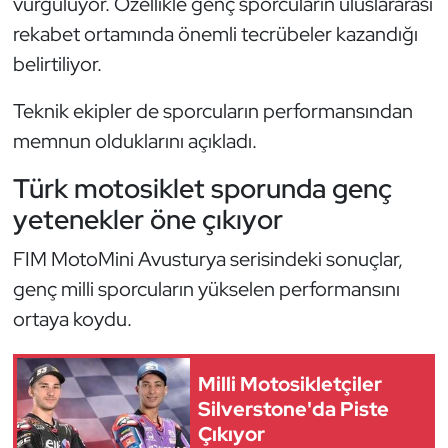
vurguluyor. Özellikle genç sporcuların uluslararası
Kempo
rekabet ortamında önemli tecrübeler kazandığı
belirtiliyor.
Kick Boks
Teknik ekipler de sporcuların performansından
Kürek
memnun olduklarını açıkladı.
Masa Tenisi
Türk motosiklet sporunda genç
yetenekler öne çıkıyor
Modern Pentatlon
FIM MotoMini Avusturya serisindeki sonuçlar,
Motor Sporları
genç milli sporcuların yükselen performansını
ortaya koydu.
Muay Thai
Okçuluk
Milli Motosikletçiler
Silverstone'da Piste
Optimist
Çıkıyor