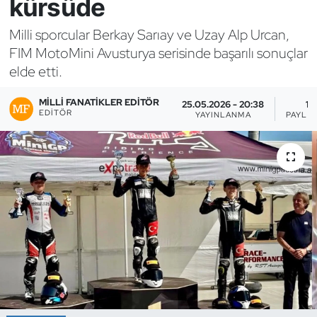
kürsüde
Bocce Bowling Dart
Milli sporcular Berkay Sarıay ve Uzay Alp Urcan,
FIM MotoMini Avusturya serisinde başarılı sonuçlar
Boks
elde etti.
Briç
MILLI FANATIKLER EDITÖR
25.05.2026 - 20:38
1
EDITÖR
YAYINLANMA
PAYLA
Buz Hokeyi
Buz Pateni
Çim Hokeyi
Cimnastik
Curling
Dağcılık