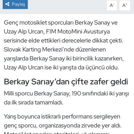
Paylaş
-
+
A
A
Dans Sporları
Genç motosiklet sporcuları Berkay Sarıay ve
Dövüş Sanatı
Uzay Alp Urcan, FIM MotoMini Avusturya
serisinde elde ettikleri derecelerle dikkat çekti.
E-Spor
Slovak Karting Merkezi’nde düzenlenen
yarışlarda Berkay Sarıay iki birincilik kazanırken,
Eskrim
Uzay Alp Urcan ise iki yarışta da üçüncü oldu.
Futbol
Berkay Sarıay’dan çifte zafer geldi
Futsal
Milli sporcu Berkay Sarıay, 190 sınıfındaki iki yarışı
da ilk sırada tamamladı.
Genel
Yarış boyunca istikrarlı performans sergileyen
Golf
genç sporcu, organizasyonda zirvede yer aldı.