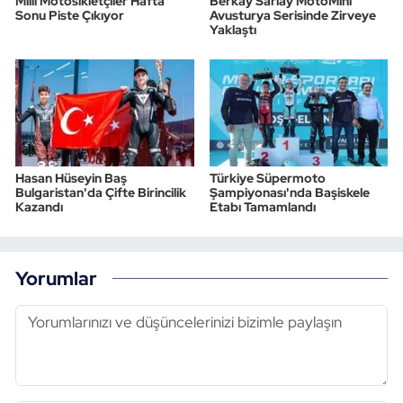
Milli Motosikletçiler Hafta
Berkay Sarıay MotoMini
Sonu Piste Çıkıyor
Avusturya Serisinde Zirveye
Yaklaştı
Hasan Hüseyin Baş
Türkiye Süpermoto
Bulgaristan'da Çifte Birincilik
Şampiyonası'nda Başiskele
Kazandı
Etabı Tamamlandı
Yorumlar