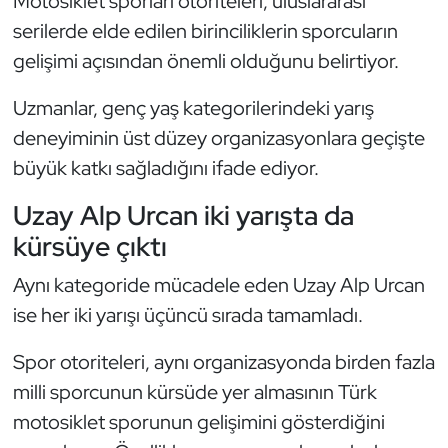
Motosiklet sporları otoriteleri, uluslararası
Güreş
serilerde elde edilen birinciliklerin sporcuların
Halter
gelişimi açısından önemli olduğunu belirtiyor.
Uzmanlar, genç yaş kategorilerindeki yarış
Hava Sporları
deneyiminin üst düzey organizasyonlara geçişte
Hentbol
büyük katkı sağladığını ifade ediyor.
Uzay Alp Urcan iki yarışta da
İşitme Engelli Sporcular
kürsüye çıktı
Judo ve Kuraş
Aynı kategoride mücadele eden Uzay Alp Urcan
Kano ve Rafting
ise her iki yarışı üçüncü sırada tamamladı.
Spor otoriteleri, aynı organizasyonda birden fazla
Karate
milli sporcunun kürsüde yer almasının Türk
Kayak
motosiklet sporunun gelişimini gösterdiğini