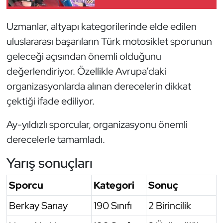
Oryantiring
Uzmanlar, altyapı kategorilerinde elde edilen
Özel Sporcular
uluslararası başarıların Türk motosiklet sporunun
geleceği açısından önemli olduğunu
Paralimpik
değerlendiriyor. Özellikle Avrupa’daki
organizasyonlarda alınan derecelerin dikkat
Ragbi
çektiği ifade ediliyor.
Satranç
Ay-yıldızlı sporcular, organizasyonu önemli
derecelerle tamamladı.
Su Topu
Yarış sonuçları
Sualtı Sporları
Sporcu
Kategori
Sonuç
Tekvando
Berkay Sarıay
190 Sınıfı
2 Birincilik
Tenis