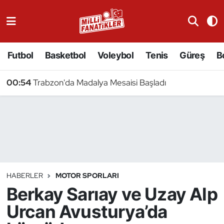
Atıcılık
Futbol
Basketbol
Voleybol
Tenis
Güreş
B
Atletizm
00:54
Trabzon'da Madalya Mesaisi Başladı
Badminton
Basketbol
Beyzbol
Bilardo
HABERLER
MOTOR SPORLARI
Berkay Sarıay ve Uzay Alp
Binicilik
Urcan Avusturya’da
Bisiklet