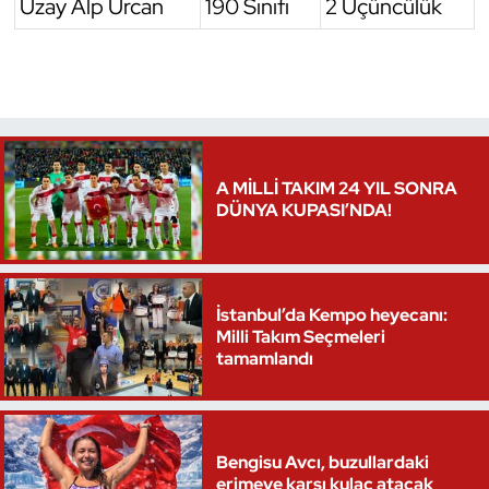
Uzay Alp Urcan
190 Sınıfı
2 Üçüncülük
Triatlon
Voleybol
Vücut Geliştirme Fitness
A MİLLİ TAKIM 24 YIL SONRA
Wushu Kungfu
DÜNYA KUPASI’NDA!
Yelken
İstanbul’da Kempo heyecanı:
Yüzme
Milli Takım Seçmeleri
tamamlandı
Bengisu Avcı, buzullardaki
erimeye karşı kulaç atacak