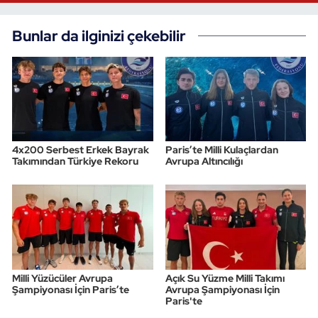
Triatlon
Bunlar da ilginizi çekebilir
Voleybol
Vücut Geliştirme Fitness
Wushu Kungfu
4x200 Serbest Erkek Bayrak
Paris’te Milli Kulaçlardan
Takımından Türkiye Rekoru
Avrupa Altıncılığı
Yelken
Yüzme
Milli Yüzücüler Avrupa
Açık Su Yüzme Milli Takımı
Şampiyonası İçin Paris’te
Avrupa Şampiyonası İçin
Paris'te