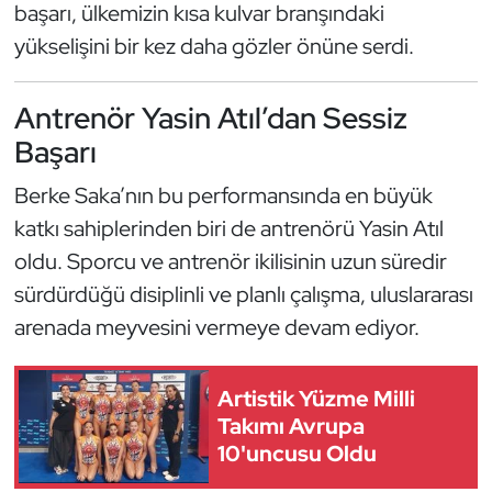
Güreş
başarı, ülkemizin kısa kulvar branşındaki
yükselişini bir kez daha gözler önüne serdi.
Halter
Antrenör Yasin Atıl’dan Sessiz
Hava Sporları
Başarı
Hentbol
Berke Saka’nın bu performansında en büyük
katkı sahiplerinden biri de antrenörü Yasin Atıl
İşitme Engelli Sporcular
oldu. Sporcu ve antrenör ikilisinin uzun süredir
Judo ve Kuraş
sürdürdüğü disiplinli ve planlı çalışma, uluslararası
arenada meyvesini vermeye devam ediyor.
Kano ve Rafting
Artistik Yüzme Milli
Karate
Takımı Avrupa
10'uncusu Oldu
Kayak