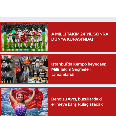
Oryantiring
Özel Sporcular
Paralimpik
A MİLLİ TAKIM 24 YIL SONRA
DÜNYA KUPASI’NDA!
Ragbi
Satranç
İstanbul’da Kempo heyecanı:
Milli Takım Seçmeleri
Su Topu
tamamlandı
Sualtı Sporları
Bengisu Avcı, buzullardaki
Tekvando
erimeye karşı kulaç atacak
Tenis