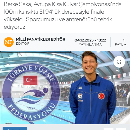
Berke Saka, Avrupa Kısa Kulvar Şampiyonası’nda
Bocce Bowling Dart
100m karışıkta 51.94’lük derecesiyle finale
yükseldi. Sporcumuzu ve antrenörünü tebrik
Boks
ediyoruz.
Briç
MILLI FANATIKLER EDITÖR
04.12.2025 - 13:22
1
EDITÖR
YAYINLANMA
PAYLAŞ
Buz Hokeyi
Buz Pateni
Çim Hokeyi
Cimnastik
Curling
Dağcılık