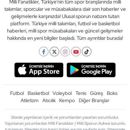
Milli Fanatikler, Türkiye'nin tüm spor branşlarında milli
takımlar, sporcular ve müsabakalara dair son haberler ve
gelişmelerle karşınızda! Ulusal sporun nabzını tutan
platform. Türkiye milli takımları, futbol ve basketbol
haberleri, milli spor müsabakaları ve güncel gelişmeler
hakkında en yeni bilgiler başladı. Tüm ayrıntılar burada!
Futbol
Basketbol
Voleybol
Tenis
Güreş
Boks
Atletizm
Atıcılık
Kempo
Diğer Branşlar
Sitede yayınlanan içerik ve yorumlardan yazarları sorumludur.
Yayınlanan yorumlardan Milli Fanatikler | Milli Sporun Adresi sorumlu
tutulamaz. Sitedeki tüm harici linkler ayrı bir sayfada açılır. Sitemizde