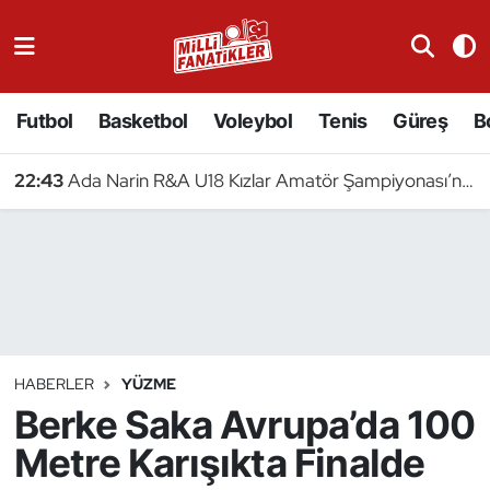
Atıcılık
Futbol
Basketbol
Voleybol
Tenis
Güreş
B
Atletizm
22:43
Ada Narin R&A U18 Kızlar Amatör Şampiyonası’nda Yarışacak
Badminton
Basketbol
Beyzbol
Bilardo
HABERLER
YÜZME
Berke Saka Avrupa’da 100
Binicilik
Metre Karışıkta Finalde
Bisiklet