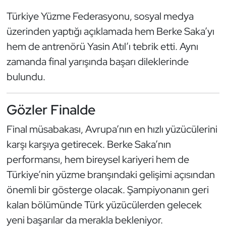
Kempo
Türkiye Yüzme Federasyonu, sosyal medya
üzerinden yaptığı açıklamada hem Berke Saka’yı
Kick Boks
hem de antrenörü Yasin Atıl’ı tebrik etti. Aynı
zamanda final yarışında başarı dileklerinde
Kürek
bulundu.
Masa Tenisi
Gözler Finalde
Modern Pentatlon
Final müsabakası, Avrupa’nın en hızlı yüzücülerini
Motor Sporları
karşı karşıya getirecek. Berke Saka’nın
performansı, hem bireysel kariyeri hem de
Muay Thai
Türkiye’nin yüzme branşındaki gelişimi açısından
önemli bir gösterge olacak. Şampiyonanın geri
Okçuluk
kalan bölümünde Türk yüzücülerden gelecek
Optimist
yeni başarılar da merakla bekleniyor.