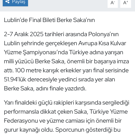
Paylaş
-
+
A
A
Dans Sporları
Lublin’de Final Bileti Berke Saka’nın
Dövüş Sanatı
2-7 Aralık 2025 tarihleri arasında Polonya’nın
Lublin şehrinde gerçekleşen Avrupa Kısa Kulvar
E-Spor
Yüzme Şampiyonası’nda Türkiye adına yarışan
Eskrim
milli yüzücü Berke Saka, önemli bir başarıya imza
attı. 100 metre karışık erkekler yarı final serisinde
Futbol
51.94’lük derecesiyle yedinci sırada yer alan
Berke Saka, adını finale yazdırdı.
Futsal
Yarı finaldeki güçlü rakipleri karşısında sergilediği
Genel
performansla dikkat çeken Saka, Türkiye Yüzme
Federasyonu ve yüzme camiası için önemli bir
Golf
gurur kaynağı oldu. Sporcunun gösterdiği bu