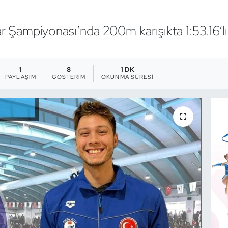
r Şampiyonası’nda 200m karışıkta 1:53.16’lı
1
8
1 DK
PAYLAŞIM
GÖSTERIM
OKUNMA SÜRESI