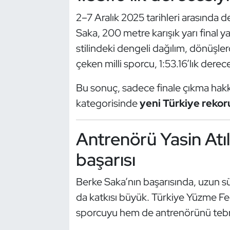
Güreş
2–7 Aralık 2025 tarihleri arasınd
Halter
Saka, 200 metre karışık yarı final ya
stilindeki dengeli dağılım, dönüşlerd
Hava Sporları
çeken milli sporcu, 1:53.16’lık derece
Hentbol
Bu sonuç, sadece finale çıkma hakk
kategorisinde
yeni Türkiye reko
İşitme Engelli Sporcular
Antrenörü Yasin Atıl 
Judo ve Kuraş
başarısı
Kano ve Rafting
Berke Saka’nın başarısında, uzun sür
Karate
da katkısı büyük. Türkiye Yüzme 
sporcuyu hem de antrenörünü tebrik 
Kayak