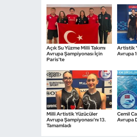
Triatlon
Voleybol
Vücut Geliştirme Fitness
Açık Su Yüzme Milli Takımı
Artistik 
Avrupa Şampiyonası İçin
Avrupa 
Wushu Kungfu
Paris'te
Yelken
Yüzme
Milli Artistik Yüzücüler
Cemil Ca
Avrupa Şampiyonası'nı 13.
Avrupa 
Tamamladı