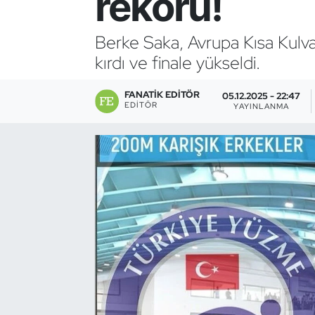
rekoru!
Bocce Bowling Dart
Berke Saka, Avrupa Kısa Kulva
kırdı ve finale yükseldi.
Boks
FANATIK EDITÖR
Briç
05.12.2025 - 22:47
EDITÖR
YAYINLANMA
Buz Hokeyi
Buz Pateni
Çim Hokeyi
Cimnastik
Curling
Dağcılık