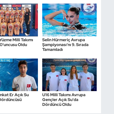
Yüzme Milli Takımı
Selin Hürmeriç Avrupa
10'uncusu Oldu
Şampiyonası'nı 9. Sırada
Tamamladı
nkat Er Açık Su
U16 Milli Takımı Avrupa
Dördüncüsü
Gençler Açık Su'da
Dördüncü Oldu