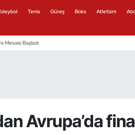
oleybol
Tenis
Güreş
Boks
Atletizm
Atıc
a Mesaisi Başladı
an Avrupa’da fina