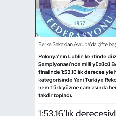
Dans Sporları
Dövüş Sanatı
E-Spor
Berke Saka’dan Avrupa’da çifte baş
Eskrim
Polonya’nın Lublin kentinde dü
Şampiyonası’nda milli yüzücü Be
Futbol
finalinde 1:53.16’lık derecesiyl
Futsal
kategorisinde Yeni Türkiye Reko
hem Türk yüzme camiasında hem
Genel
takdir topladı.
Golf
1:53.16’lık derecesiy