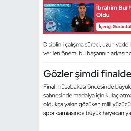
Kempo
İbrahim Bur
Oldu
Kick Boks
İçeriği Görüntü
Kürek
Disiplinli çalışma süreci, uzun vade
Masa Tenisi
verilen önem, bu başarının arkasınd
Modern Pentatlon
Gözler şimdi finald
Motor Sporları
Final müsabakası öncesinde büyük 
sahnesinde madalya için kulaç atma
Muay Thai
oldukça yakın gözüken milli yüzücü
Okçuluk
spor camiasında büyük heyecan yar
Optimist