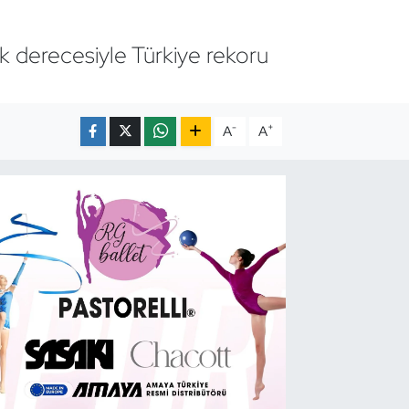
k derecesiyle Türkiye rekoru
-
+
A
A