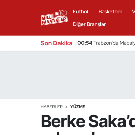
Futbol
Basketbol
V
Atıcılık
Diğer Branşlar
Atletizm
Son Dakika
00:54
Trabzon'da Madaly
Badminton
Basketbol
Beyzbol
Bilardo
HABERLER
YÜZME
Berke Saka’d
Binicilik
Bisiklet