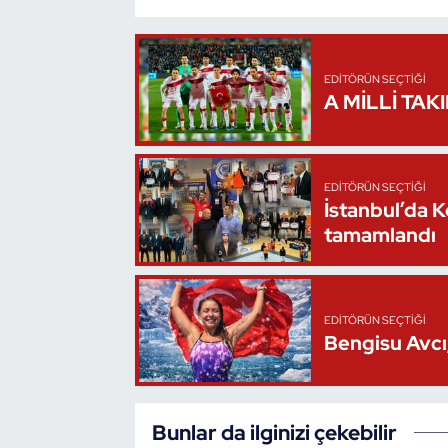
Oryantiring
Özel Sporcular
EDITÖRÜN SEÇTIĞI
A MİLLİ TAK
Paralimpik
Ragbi
EDITÖRÜN SEÇTIĞI
İstanbul’da 
tamamlandı
Satranç
Su Topu
EDITÖRÜN SEÇTIĞI
Sualtı Sporları
Bengisu Avcı,
Tekvando
Bunlar da ilginizi çekebilir
Tenis