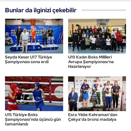
Bunlar da ilginizi çekebilir
Triatlon
Voleybol
Vücut Geliştirme Fitness
Wushu Kungfu
Seyda Keser U17 Türkiye
U19 Kadın Boks Millileri
Şampiyonası sona erdi
Avrupa Şampiyonası'na
Hazırlanıyor
Yelken
Yüzme
U15 Türkiye Boks
Esra Yıldız Kahraman'dan
Şampiyonası'nda üçüncü gün
Çekya'da bronz madalya
tamamlandı