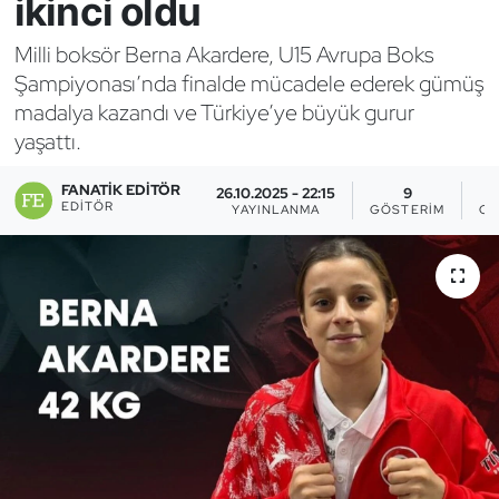
ikinci oldu
Bocce Bowling Dart
Milli boksör Berna Akardere, U15 Avrupa Boks
Şampiyonası’nda finalde mücadele ederek gümüş
Boks
madalya kazandı ve Türkiye’ye büyük gurur
yaşattı.
Briç
FANATIK EDITÖR
26.10.2025 - 22:15
9
Buz Hokeyi
EDITÖR
YAYINLANMA
GÖSTERIM
OK
Buz Pateni
Çim Hokeyi
Cimnastik
Curling
Dağcılık