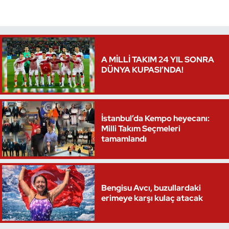
Oryantiring
Özel Sporcular
A MİLLİ TAKIM 24 YIL SONRA
Paralimpik
DÜNYA KUPASI’NDA!
Ragbi
İstanbul’da Kempo heyecanı:
Satranç
Milli Takım Seçmeleri
tamamlandı
Su Topu
Sualtı Sporları
Bengisu Avcı, buzullardaki
Tekvando
erimeye karşı kulaç atacak
Tenis