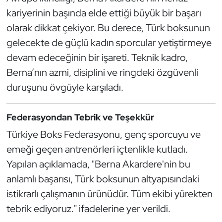
Kempo
kariyerinin başında elde ettiği büyük bir başarı
olarak dikkat çekiyor. Bu derece, Türk boksunun
Kick Boks
gelecekte de güçlü kadın sporcular yetiştirmeye
devam edeceğinin bir işareti. Teknik kadro,
Kürek
Berna’nın azmi, disiplini ve ringdeki özgüvenli
Masa Tenisi
duruşunu övgüyle karşıladı.
Modern Pentatlon
Federasyondan Tebrik ve Teşekkür
Türkiye Boks Federasyonu, genç sporcuyu ve
Motor Sporları
emeği geçen antrenörleri içtenlikle kutladı.
Muay Thai
Yapılan açıklamada, "Berna Akardere'nin bu
anlamlı başarısı, Türk boksunun altyapısındaki
Okçuluk
istikrarlı çalışmanın ürünüdür. Tüm ekibi yürekten
tebrik ediyoruz." ifadelerine yer verildi.
Optimist