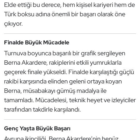
Güreş
Elde ettiği bu derece, hem kişisel kariyeri hem de
Türk boksu adına önemli bir başarı olarak öne
Halter
çıkıyor.
Hava Sporları
Finalde Büyük Mücadele
Hentbol
Turnuva boyunca başarılı bir grafik sergileyen
Berna Akardere, rakiplerini etkili yumruklarla
İşitme Engelli Sporcular
geçerek finale yükseldi. Finalde karşılaştığı güçlü
rakibi karşısında elinden geleni ortaya koyan
Judo ve Kuraş
Berna, müsabakayı gümüş madalya ile
Kano ve Rafting
tamamladı. Mücadelesi, teknik heyet ve izleyiciler
tarafından takdirle karşılandı.
Karate
Genç Yaşta Büyük Başarı
Kayak
Avrupa ikinciliği, Berna Akardere’nin henüz