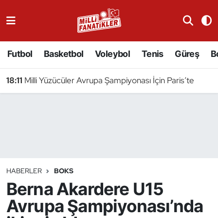
Atıcılık
Futbol
Basketbol
Voleybol
Tenis
Güreş
B
Atletizm
18:11
Milli Yüzücüler Avrupa Şampiyonası İçin Paris’te
Badminton
Basketbol
Beyzbol
Bilardo
HABERLER
BOKS
Berna Akardere U15
Binicilik
Avrupa Şampiyonası’nda
Bisiklet