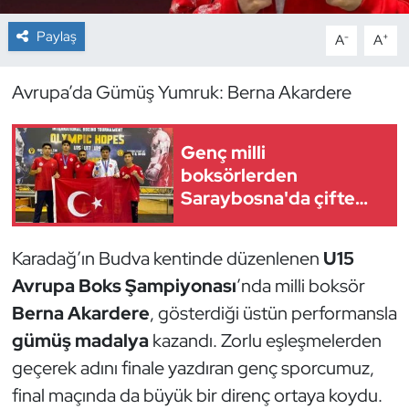
Paylaş
-
+
A
A
Dans Sporları
Dövüş Sanatı
Avrupa’da Gümüş Yumruk: Berna Akardere
E-Spor
Genç milli
boksörlerden
Eskrim
Saraybosna'da çifte
madalya
Futbol
Karadağ’ın Budva kentinde düzenlenen
U15
Futsal
Avrupa Boks Şampiyonası
’nda milli boksör
Berna Akardere
, gösterdiği üstün performansla
Genel
gümüş madalya
kazandı. Zorlu eşleşmelerden
geçerek adını finale yazdıran genç sporcumuz,
Golf
final maçında da büyük bir direnç ortaya koydu.