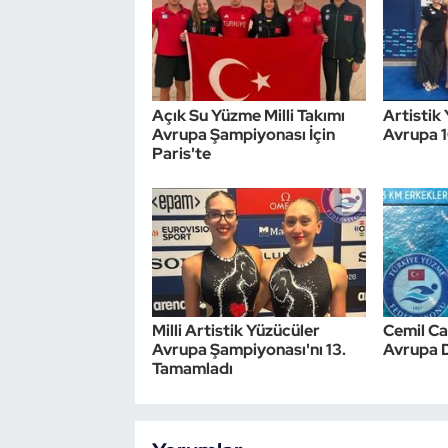
Triatlon
Voleybol
Açık Su Yüzme Milli Takımı
Artistik 
Avrupa Şampiyonası İçin
Avrupa 
Vücut Geliştirme Fitness
Paris'te
Wushu Kungfu
Yelken
Yüzme
Milli Artistik Yüzücüler
Cemil Ca
Avrupa Şampiyonası'nı 13.
Avrupa 
Tamamladı