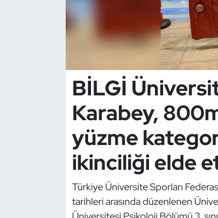
Dans Sporları
Dövüş Sanatı
E-Spor
BİLGİ Üniversi
Eskrim
Karabey, 800m
Futbol
yüzme kategori
Futsal
ikinciliği elde et
Genel
Türkiye Üniversite Sporları Feder
Golf
tarihleri arasında düzenlenen Üniv
Üniversitesi Psikoloji Bölümü 3. sın