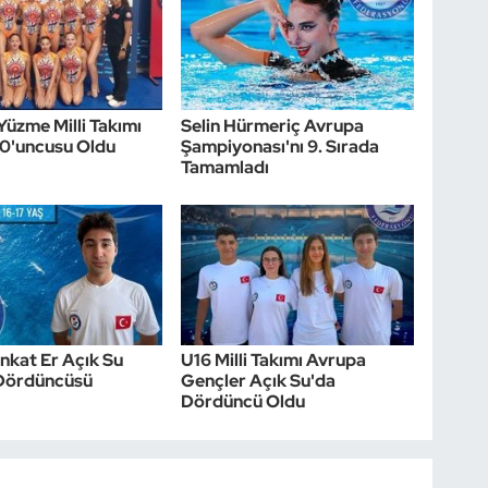
Yüzme Milli Takımı
Selin Hürmeriç Avrupa
10'uncusu Oldu
Şampiyonası'nı 9. Sırada
Tamamladı
nkat Er Açık Su
U16 Milli Takımı Avrupa
Dördüncüsü
Gençler Açık Su'da
Dördüncü Oldu