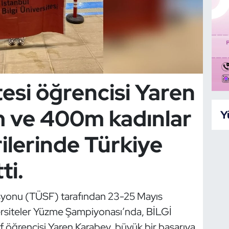
tesi öğrencisi Yaren
 ve 400m kadınlar
Y
lerinde Türkiye
ti.
asyonu (TÜSF) tarafından 23-25 Mayıs
ersiteler Yüzme Şampiyonası’nda, BİLGİ
ıf öğrencisi Yaren Karabey, büyük bir başarıya