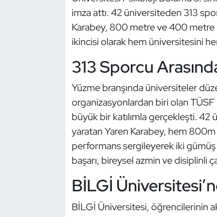
Güreş
imza attı. 42 üniversiteden 313 spo
Karabey, 800 metre ve 400 metre k
Halter
ikincisi olarak hem üniversitesini h
Hava Sporları
313 Sporcu Arasında 
Hentbol
Yüzme branşında üniversiteler düze
organizasyonlardan biri olan TÜSF 
İşitme Engelli Sporcular
büyük bir katılımla gerçekleşti. 42
Judo ve Kuraş
yaratan Yaren Karabey, hem 800m 
performans sergileyerek iki gümüş
Kano ve Rafting
başarı, bireysel azmin ve disiplinli
Karate
BİLGİ Üniversitesi
Kayak
BİLGİ Üniversitesi, öğrencilerinin a