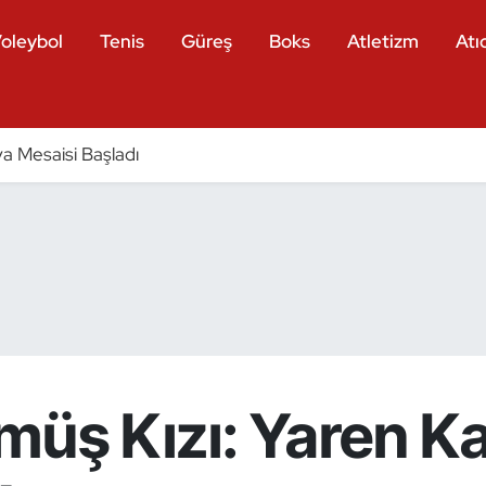
oleybol
Tenis
Güreş
Boks
Atletizm
Atıc
a Mesaisi Başladı
ümüş Kızı: Yaren K