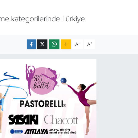
me kategorilerinde Türkiye
-
+
A
A