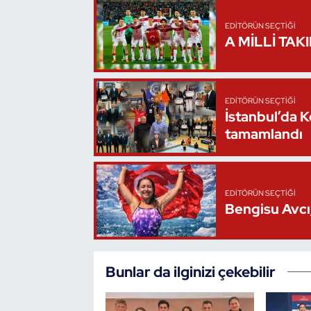
Oryantiring
EDITÖRÜN SEÇTIĞI
A MİLLİ TAK
Özel Sporcular
Paralimpik
EDITÖRÜN SEÇTIĞI
İstanbul’da 
Ragbi
tamamlandı
Satranç
EDITÖRÜN SEÇTIĞI
Su Topu
Bengisu Avcı,
Sualtı Sporları
Tekvando
Bunlar da ilginizi çekebilir
Tenis