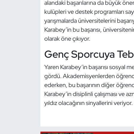
alandaki başarılarına da büyük öne
Kempo
kulüpleri ve destek programları sa
yarışmalarda üniversitelerini başarı
Kick Boks
Karabey’in bu başarısı, üniversiten
Kürek
olarak öne çıkıyor.
Genç Sporcuya Tebr
Masa Tenisi
Modern Pentatlon
Yaren Karabey’in başarısı sosyal m
gördü. Akademisyenlerden öğrencil
Motor Sporları
ederken, bu başarının diğer öğrencil
Karabey’in disiplinli çalışması ve az
Muay Thai
yıldız olacağının sinyallerini veriyor.
Okçuluk
Optimist