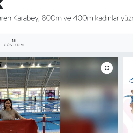
k
 Yaren Karabey, 800m ve 400m kadınlar yüz
15
GÖSTERIM