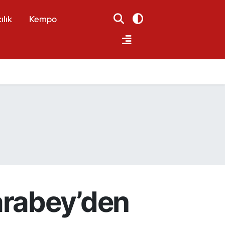
ılık
Kempo
arabey’den