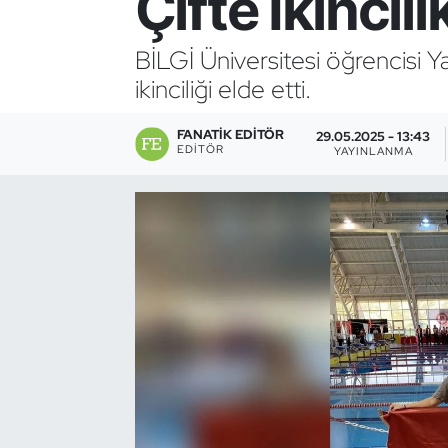
Çifte İkincili
Bocce Bowling Dart
BİLGİ Üniversitesi öğrencisi
ikinciliği elde etti.
Boks
FANATIK EDITÖR
Briç
29.05.2025 - 13:43
EDITÖR
YAYINLANMA
Buz Hokeyi
Buz Pateni
Çim Hokeyi
Cimnastik
Curling
Dağcılık