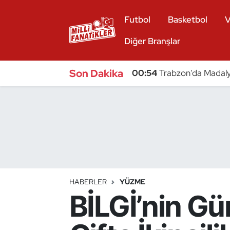
Futbol
Basketbol
V
Atıcılık
Diğer Branşlar
Atletizm
Son Dakika
00:54
Trabzon'da Madaly
Badminton
Basketbol
Beyzbol
Bilardo
HABERLER
YÜZME
BİLGİ’nin G
Binicilik
Bisiklet