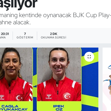
şlıyor
smaning kentinde oynanacak BJK Cup Play-
ahne alacak.
- 20:31
7
2 DK
NMA
GÖSTERIM
OKUNMA SÜRESI