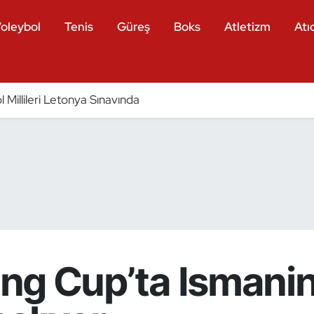
oleybol
Tenis
Güreş
Boks
Atletizm
Atıc
 Millileri Letonya Sınavında
King Cup’ta Ismani