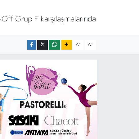
Off Grup F karşılaşmalarında
-
+
A
A