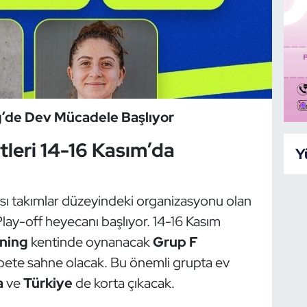
ng’de Dev Mücadele Başlıyor
tleri 14-16 Kasım’da
Y
arası takımlar düzeyindeki organizasyonu olan
ay-off heyecanı başlıyor. 14-16 Kasım
ning
kentinde oynanacak
Grup F
abete sahne olacak. Bu önemli grupta ev
a
ve
Türkiye
de korta çıkacak.