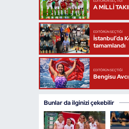
EDITÖRÜN SEÇTIĞI
A MİLLİ TAK
Triatlon
Voleybol
EDITÖRÜN SEÇTIĞI
İstanbul’da 
Vücut Geliştirme Fitness
tamamlandı
Wushu Kungfu
Yelken
EDITÖRÜN SEÇTIĞI
Bengisu Avcı,
Yüzme
Bunlar da ilginizi çekebilir