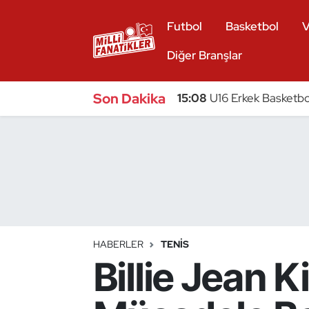
Futbol
Basketbol
V
Atıcılık
Diğer Branşlar
Atletizm
Son Dakika
15:08
U16 Erkek Basketbol
Badminton
Basketbol
Beyzbol
Bilardo
HABERLER
TENIS
Billie Jean 
Binicilik
Bisiklet