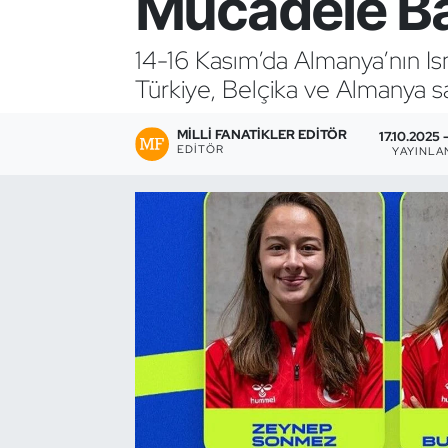
Mücadele Ba
Bocce Bowling Dart
14-16 Kasım’da Almanya’nın I
Türkiye, Belçika ve Almanya s
Boks
MILLI FANATIKLER EDITÖR
Briç
17.10.2025 
EDITÖR
YAYINLA
Buz Hokeyi
Buz Pateni
Çim Hokeyi
Cimnastik
Curling
Dağcılık