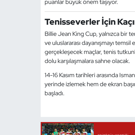
puanlar büyük önem taşıyor.
Oryantiring
Tenisseverler İçin Kaç
Özel Sporcular
Billie Jean King Cup, yalnızca bir 
Paralimpik
ve uluslararası dayanışmayı temsil
gerçekleşecek maçlar, tenis tutkunl
Ragbi
dolu karşılaşmalara sahne olacak.
Satranç
14-16 Kasım tarihleri arasında Ism
yerinde izlemek hem de ekran başın
Su Topu
başladı.
Sualtı Sporları
Tekvando
Tenis