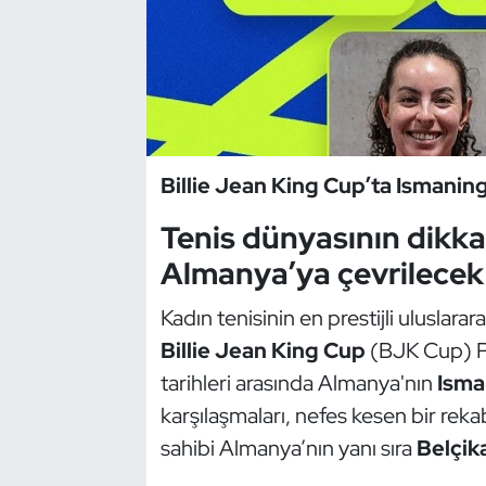
Dans Sporları
Dövüş Sanatı
E-Spor
Billie Jean King Cup’ta Ismani
Eskrim
Tenis dünyasının dikka
Almanya’ya çevrilecek
Futbol
Kadın tenisinin en prestijli uluslar
Futsal
Billie Jean King Cup
(BJK Cup) Pl
tarihleri arasında Almanya'nın
Isma
Genel
karşılaşmaları, nefes kesen bir rek
Golf
sahibi Almanya’nın yanı sıra
Belçik