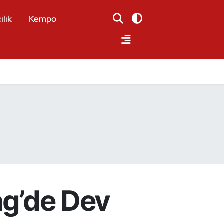
ılık
Kempo
ng’de Dev