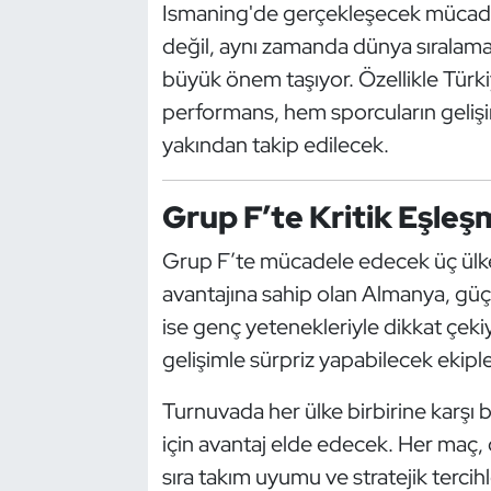
Güreş
Ismaning'de gerçekleşecek mücadele
değil, aynı zamanda dünya sıralamal
Halter
büyük önem taşıyor. Özellikle Türk
performans, hem sporcuların gelişi
Hava Sporları
yakından takip edilecek.
Hentbol
Grup F’te Kritik Eşleş
İşitme Engelli Sporcular
Grup F’te mücadele edecek üç ülke 
Judo ve Kuraş
avantajına sahip olan Almanya, güç
ise genç yetenekleriyle dikkat çekiy
Kano ve Rafting
gelişimle sürpriz yapabilecek ekiple
Karate
Turnuvada her ülke birbirine karşı b
için avantaj elde edecek. Her maç, 
Kayak
sıra takım uyumu ve stratejik tercihl