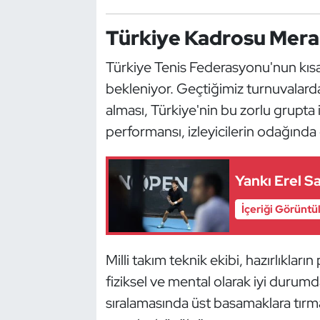
Kempo
Türkiye Kadrosu Mera
Kick Boks
Türkiye Tenis Federasyonu'nun kısa
Kürek
bekleniyor. Geçtiğimiz turnuvalarda
alması, Türkiye'nin bu zorlu grupta id
Masa Tenisi
performansı, izleyicilerin odağında
Modern Pentatlon
Yankı Erel 
Motor Sporları
İçeriği Görüntü
Muay Thai
Milli takım teknik ekibi, hazırlıklar
Okçuluk
fiziksel ve mental olarak iyi durumda
sıralamasında üst basamaklara tırm
Optimist