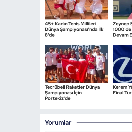
45+ Kadın Tenis Millileri
Zeynep 
Dünya Şampiyonası'nda İlk
1000'de 
8'de
Devam E
Tecrübeli Raketler Dünya
Kerem Y
Şampiyonası İçin
Final Tu
Portekiz'de
Yorumlar