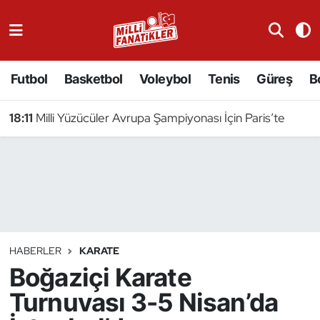
Atıcılık
Futbol
Basketbol
Voleybol
Tenis
Güreş
B
Atletizm
18:11
Milli Yüzücüler Avrupa Şampiyonası İçin Paris’te
Badminton
Basketbol
Beyzbol
Bilardo
HABERLER
KARATE
Boğaziçi Karate
Binicilik
Turnuvası 3-5 Nisan’da
Bisiklet