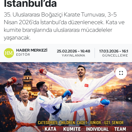
İstanbul’da
Bocce Bowling Dart
35. Uluslararası Boğaziçi Karate Turnuvası, 3-5
Nisan 2026’da İstanbul’da düzenlenecek. Kata ve
Boks
kumite branşlarında uluslararası mücadeleler
yaşanacak.
Briç
HABER MERKEZI
25.02.2026 - 16:48
17.03.2026 - 16:10
Buz Hokeyi
EDITÖR
YAYINLANMA
GÜNCELLEME
Buz Pateni
Çim Hokeyi
Cimnastik
Curling
Dağcılık