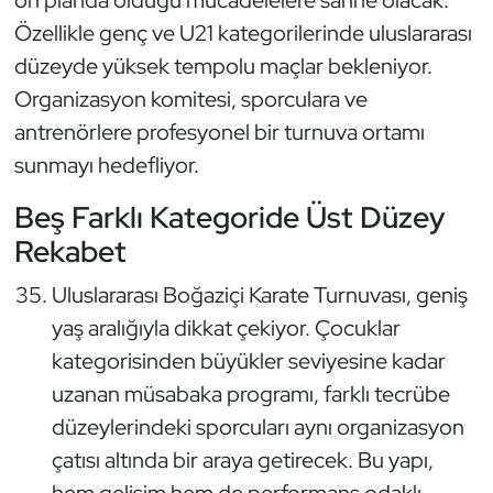
Kempo
Özellikle genç ve U21 kategorilerinde uluslararası
düzeyde yüksek tempolu maçlar bekleniyor.
Kick Boks
Organizasyon komitesi, sporculara ve
antrenörlere profesyonel bir turnuva ortamı
Kürek
sunmayı hedefliyor.
Masa Tenisi
Beş Farklı Kategoride Üst Düzey
Rekabet
Modern Pentatlon
Uluslararası Boğaziçi Karate Turnuvası, geniş
Motor Sporları
yaş aralığıyla dikkat çekiyor. Çocuklar
Muay Thai
kategorisinden büyükler seviyesine kadar
uzanan müsabaka programı, farklı tecrübe
Okçuluk
düzeylerindeki sporcuları aynı organizasyon
çatısı altında bir araya getirecek. Bu yapı,
Optimist