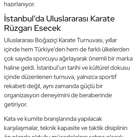
Güreş
hazırlanıyor.
İstanbul’da Uluslararası Karate
Halter
Rüzgarı Esecek
Hava Sporları
Uluslararası Boğaziçi Karate Turnuvası, yıllar
içinde hem Türkiye’den hem de farklı ülkelerden
Hentbol
çok sayıda sporcuyu ağırlayarak önemli bir marka
İşitme Engelli Sporcular
haline geldi. İstanbul’un tarihi ve kültürel dokusu
içinde düzenlenen turnuva, yalnızca sportif
Judo ve Kuraş
rekabeti değil, aynı zamanda güçlü bir
organizasyon deneyimini de beraberinde
Kano ve Rafting
getiriyor.
Karate
Kata ve kumite branşlarında yapılacak
Kayak
karşılaşmalar, teknik kapasite ve taktik disiplinin
ön planda olduğu mücadelelere sahne olacak.