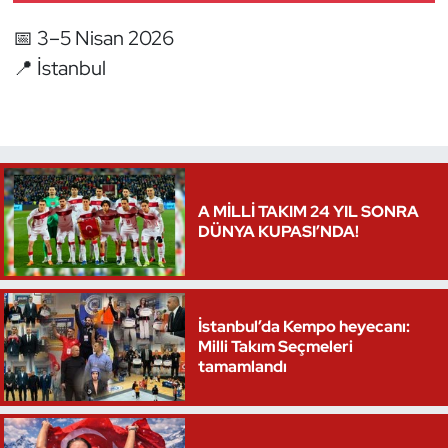
📅 3–5 Nisan 2026
📍 İstanbul
A MİLLİ TAKIM 24 YIL SONRA
DÜNYA KUPASI’NDA!
İstanbul’da Kempo heyecanı:
Milli Takım Seçmeleri
tamamlandı