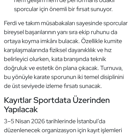
hem gelişim hem de performans odaklı
sporcular için önemli bir fırsat sunuyor.
Oryantiring
Ferdi ve takım müsabakaları sayesinde sporcular
Özel Sporcular
bireysel başarılarının yanı sıra ekip ruhunu da
Paralimpik
ortaya koyma imkânı bulacak. Özellikle kumite
karşılaşmalarında fiziksel dayanıklılık ve hız
Ragbi
belirleyici olurken, kata branşında teknik
doğruluk ve estetik ön plana çıkacak. Turnuva,
Satranç
bu yönüyle karate sporunun iki temel disiplinini
Su Topu
de üst seviyede izleme fırsatı sunacak.
Kayıtlar Sportdata Üzerinden
Sualtı Sporları
Yapılacak
Tekvando
3–5 Nisan 2026 tarihlerinde İstanbul’da
düzenlenecek organizasyon için kayıt işlemleri
Tenis