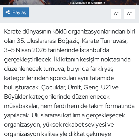
Paylaş
-
+
A
A
Dans Sporları
Dövüş Sanatı
Karate dünyasının köklü organizasyonlarından biri
olan 35. Uluslararası Boğaziçi Karate Turnuvası,
E-Spor
3–5 Nisan 2026 tarihlerinde İstanbul’da
gerçekleştirilecek. İki kıtanın kesişim noktasında
Eskrim
düzenlenecek turnuva, bu yıl da farklı yaş
kategorilerinden sporcuları aynı tatamide
Futbol
buluşturacak. Çocuklar, Ümit, Genç, U21 ve
Futsal
Büyükler kategorilerinde düzenlenecek
müsabakalar, hem ferdi hem de takım formatında
Genel
yapılacak. Uluslararası katılımla gerçekleşecek
organizasyon, yüksek rekabet seviyesi ve
Golf
organizasyon kalitesiyle dikkat çekmeye