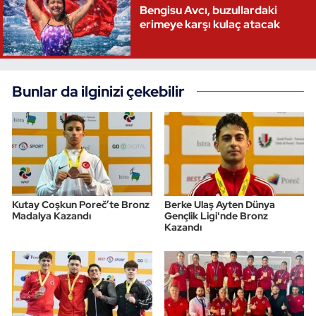
Bengisu Avcı, buzullardaki
erimeye karşı kulaç atacak
Bunlar da ilginizi çekebilir
Kutay Coşkun Poreč’te Bronz
Berke Ulaş Ayten Dünya
Madalya Kazandı
Gençlik Ligi'nde Bronz
Kazandı