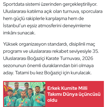
Sportdata sistemi üzerinden gerçekleştiriliyor.
Triatlon
Uluslararası katılıma açık olan turnuva, sporculara
hem güçlü rakiplerle karşılaşma hem de
Voleybol
İstanbul’un eşsiz atmosferini deneyimleme
imkânı sunacak.
Vücut Geliştirme Fitness
Yüksek organizasyon standardı, disiplinli maç
Wushu Kungfu
programı ve uluslararası rekabet seviyesiyle 35.
Uluslararası Boğaziçi Karate Turnuvası, 2026
Yelken
sezonunun önemli duraklarından biri olmaya
Yüzme
aday. Tatami bu kez Boğaziçi için kurulacak.
Erkek Kumite Milli
Takımı Dünya üçüncüsü
oldu