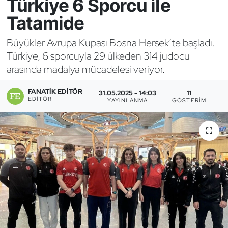
Türkiye 6 Sporcu ile
Tatamide
Bocce Bowling Dart
Büyükler Avrupa Kupası Bosna Hersek’te başladı.
Boks
Türkiye, 6 sporcuyla 29 ülkeden 314 judocu
arasında madalya mücadelesi veriyor.
Briç
FANATIK EDITÖR
31.05.2025 - 14:03
11
Buz Hokeyi
EDITÖR
YAYINLANMA
GÖSTERIM
Buz Pateni
Çim Hokeyi
Cimnastik
Curling
Dağcılık