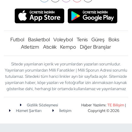
Futbol
Basketbol
Voleybol
Tenis
Güreş
Boks
Atletizm
Atıcılık
Kempo
Diğer Branşlar
Sitede yayınlanan içerik ve yorumlardan yazarları sorumludur.
Yayınlanan yorumlardan Milli Fanatikler | Milli Sporun Adresi sorumlu
tutulamaz. Sitedeki tüm harici linkler ayrı bir sayfada açılır. Sitemizde
yayınlanan haber, köşe yazıları ve fotoğraflar izin alınmaksızın kaynak
gösterilse dahi, herhangi bir ortamda kullanılamaz ve yayınlanamaz
Gizlilik Sözleşmesi
Haber Yazılımı:
TE Bilişim
|
Hizmet Şartları
İletişim
Copyright © 2026