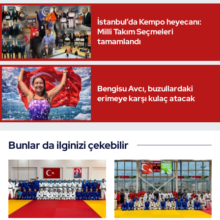
Triatlon
İstanbul’da Kempo heyecanı:
Milli Takım Seçmeleri
tamamlandı
Voleybol
Vücut Geliştirme Fitness
Bengisu Avcı, buzullardaki
Wushu Kungfu
erimeye karşı kulaç atacak
Yelken
Bunlar da ilginizi çekebilir
Yüzme