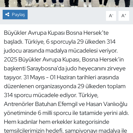
Dans Sporları
Paylaş
-
+
A
A
Dövüş Sanatı
Büyükler Avrupa Kupası Bosna Hersek’te
başladı. Türkiye, 6 sporcuyla 29 ülkeden 314
E-Spor
judocu arasında madalya mücadelesi veriyor.
2025 Büyükler Avrupa Kupası, Bosna Hersek’in
Eskrim
başkenti Saraybosna’da judo heyecanını zirveye
Futbol
taşıyor. 31 Mayıs - 01 Haziran tarihleri arasında
düzenlenen organizasyonda 29 ülkeden toplam
Futsal
314 sporcu mücadele ediyor. Türkiye,
Antrenörler Batuhan Efemgil ve Hasan Vanlıoğlu
Genel
yönetiminde 6 milli sporcu ile tatamide yerini aldı.
Golf
Hem kadınlar hem erkekler kategorisinde
temsilcilerimizin hedefi, şampiyonayı madalya ile