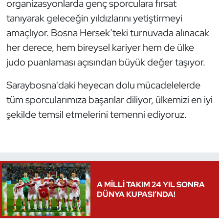
organizasyonlarda genç sporculara fırsat
Oryantiring
tanıyarak geleceğin yıldızlarını yetiştirmeyi
amaçlıyor. Bosna Hersek’teki turnuvada alınacak
Özel Sporcular
her derece, hem bireysel kariyer hem de ülke
judo puanlaması açısından büyük değer taşıyor.
Paralimpik
Saraybosna'daki heyecan dolu mücadelelerde
Ragbi
tüm sporcularımıza başarılar diliyor, ülkemizi en iyi
şekilde temsil etmelerini temenni ediyoruz.
Satranç
Su Topu
Sualtı Sporları
A MİLLİ TAKIM 24 YIL SONRA
Tekvando
DÜNYA KUPASI’NDA!
Tenis