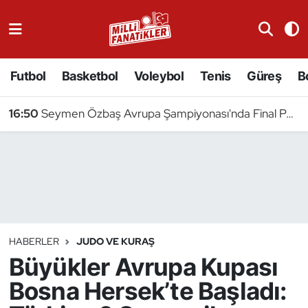
Atıcılık
Futbol
Basketbol
Voleybol
Tenis
Güreş
B
Atletizm
16:50
Seymen Özbaş Avrupa Şampiyonası'nda Final Peşinde
Badminton
Basketbol
Beyzbol
Bilardo
HABERLER
JUDO VE KURAŞ
Büyükler Avrupa Kupası
Binicilik
Bosna Hersek’te Başladı:
Bisiklet