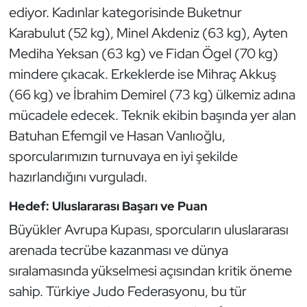
ediyor. Kadınlar kategorisinde Buketnur
Kempo
Karabulut (52 kg), Minel Akdeniz (63 kg), Ayten
Kick Boks
Mediha Yeksan (63 kg) ve Fidan Ögel (70 kg)
mindere çıkacak. Erkeklerde ise Mihraç Akkuş
Kürek
(66 kg) ve İbrahim Demirel (73 kg) ülkemiz adına
mücadele edecek. Teknik ekibin başında yer alan
Masa Tenisi
Batuhan Efemgil ve Hasan Vanlıoğlu,
Modern Pentatlon
sporcularımızın turnuvaya en iyi şekilde
hazırlandığını vurguladı.
Motor Sporları
Hedef: Uluslararası Başarı ve Puan
Muay Thai
Büyükler Avrupa Kupası, sporcuların uluslararası
arenada tecrübe kazanması ve dünya
Okçuluk
sıralamasında yükselmesi açısından kritik öneme
sahip. Türkiye Judo Federasyonu, bu tür
Optimist