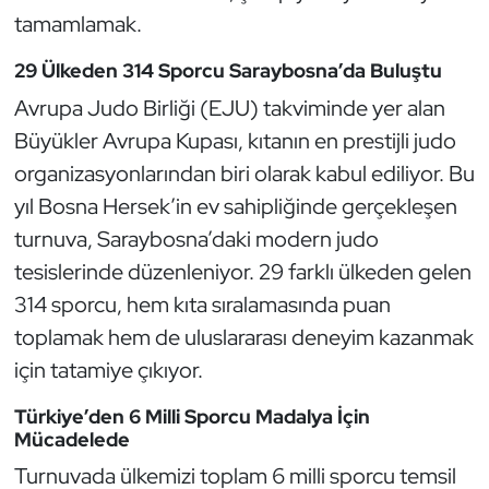
Güreş
tamamlamak.
Halter
29 Ülkeden 314 Sporcu Saraybosna’da Buluştu
Avrupa Judo Birliği (EJU) takviminde yer alan
Hava Sporları
Büyükler Avrupa Kupası, kıtanın en prestijli judo
organizasyonlarından biri olarak kabul ediliyor. Bu
Hentbol
yıl Bosna Hersek’in ev sahipliğinde gerçekleşen
İşitme Engelli Sporcular
turnuva, Saraybosna’daki modern judo
tesislerinde düzenleniyor. 29 farklı ülkeden gelen
Judo ve Kuraş
314 sporcu, hem kıta sıralamasında puan
toplamak hem de uluslararası deneyim kazanmak
Kano ve Rafting
için tatamiye çıkıyor.
Karate
Türkiye’den 6 Milli Sporcu Madalya İçin
Mücadelede
Kayak
Turnuvada ülkemizi toplam 6 milli sporcu temsil