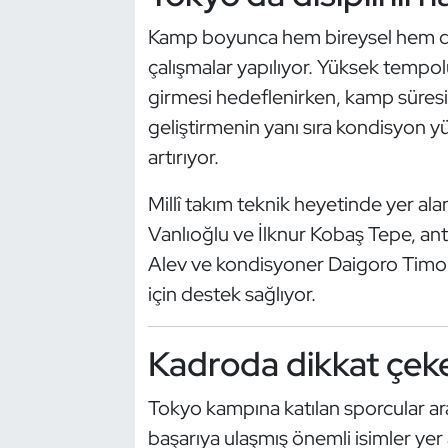
Güreş
Kamp boyunca hem bireysel hem de
Halter
çalışmalar yapılıyor. Yüksek tempo
girmesi hedeflenirken, kamp süresi
Hava Sporları
geliştirmenin yanı sıra kondisyon yük
artırıyor.
Hentbol
Millî takım teknik heyetinde yer a
İşitme Engelli Sporcular
Vanlıoğlu ve İlknur Kobaş Tepe, ant
Judo ve Kuraş
Alev ve kondisyoner Daigoro Timonci
için destek sağlıyor.
Kano ve Rafting
Kadroda dikkat çeke
Karate
Tokyo kampına katılan sporcular ara
Kayak
başarıya ulaşmış önemli isimler yer a