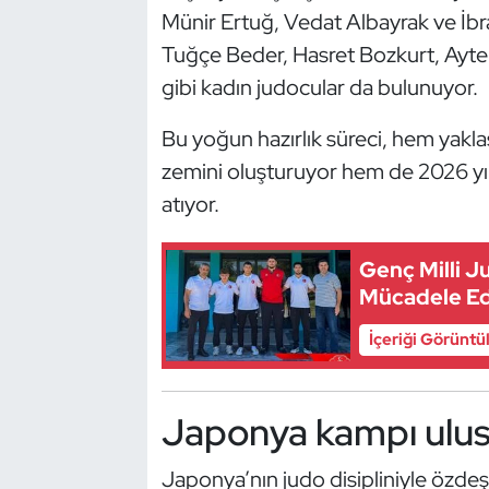
Münir Ertuğ, Vedat Albayrak ve İbra
Kempo
Tuğçe Beder, Hasret Bozkurt, Ayt
Kick Boks
gibi kadın judocular da bulunuyor.
Kürek
Bu yoğun hazırlık süreci, hem yaklaş
zemini oluşturuyor hem de 2026 yıl
Masa Tenisi
atıyor.
Modern Pentatlon
Genç Milli 
Mücadele E
Motor Sporları
İçeriği Görüntü
Muay Thai
Okçuluk
Japonya kampı ulusla
Optimist
Japonya’nın judo disipliniyle özdeş