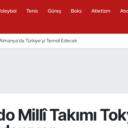
oleybol
Tenis
Güreş
Boks
Atletizm
Atıc
ri Almanya'da Türkiye'yi Temsil Edecek
o Millî Takımı To