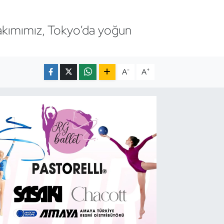
Takımımız, Tokyo’da yoğun
-
+
A
A