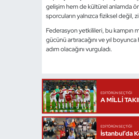
gelişim hem de kültürel anlamda ö
Oryantiring
sporcuların yalnızca fiziksel değil, 
Özel Sporcular
Federasyon yetkilileri, bu kampın mi
gücünü artıracağını ve yıl boyunca
Paralimpik
adım olacağını vurguladı.
Ragbi
Satranç
Su Topu
EDITÖRÜN SEÇTIĞI
A MİLLİ TAK
Sualtı Sporları
Tekvando
EDITÖRÜN SEÇTIĞI
İstanbul’da 
Tenis