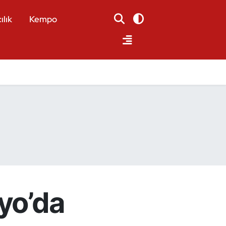
ılık
Kempo
kyo’da