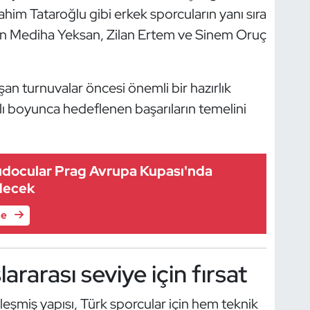
him Tataroğlu gibi erkek sporcuların yanı sıra
en Mediha Yeksan, Zilan Ertem ve Sinem Oruç
an turnuvalar öncesi önemli bir hazırlık
ı boyunca hedeflenen başarıların temelini
Judocular Prag Avrupa Kupası'nda
decek
le
rarası seviye için fırsat
leşmiş yapısı, Türk sporcular için hem teknik