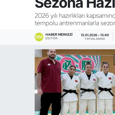
Sezona Hazı
Bocce Bowling Dart
2026 yılı hazırlıkları kapsam
tempolu antrenmanlarla sezona
Boks
HABER MERKEZI
Briç
15.01.2026 - 15:49
EDITÖR
YAYINLANMA
Buz Hokeyi
Buz Pateni
Çim Hokeyi
Cimnastik
Curling
Dağcılık