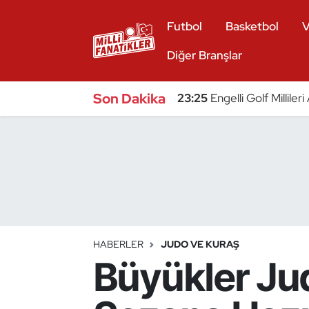
Futbol
Basketbol
V
Atıcılık
Diğer Branşlar
Atletizm
Son Dakika
23:25
Engelli Golf Millile
Badminton
Basketbol
Beyzbol
Bilardo
HABERLER
JUDO VE KURAŞ
Büyükler Jud
Binicilik
Bisiklet