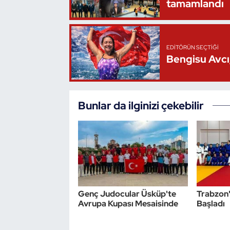
tamamlandı
Triatlon
Voleybol
EDITÖRÜN SEÇTIĞI
Bengisu Avcı,
Vücut Geliştirme Fitness
Wushu Kungfu
Bunlar da ilginizi çekebilir
Yelken
Yüzme
Genç Judocular Üsküp'te
Trabzon'
Avrupa Kupası Mesaisinde
Başladı