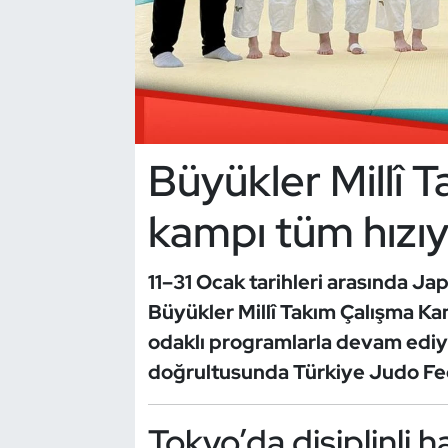
Dans Sporları
Dövüş Sanatı
E-Spor
Büyükler Millî 
Eskrim
kampı tüm hızıy
Futbol
11–31 Ocak tarihleri arasında J
Futsal
Büyükler Millî Takım Çalışma Kamp
odaklı programlarla devam ediyo
Genel
doğrultusunda Türkiye Judo Fed
Golf
Tokyo’da disiplinli h