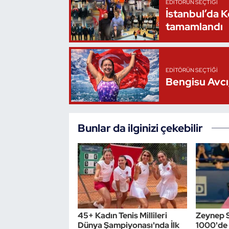
EDITÖRÜN SEÇTIĞI
İstanbul’da 
Oryantiring
tamamlandı
Özel Sporcular
Paralimpik
EDITÖRÜN SEÇTIĞI
Bengisu Avcı,
Ragbi
Satranç
Bunlar da ilginizi çekebilir
Su Topu
Sualtı Sporları
Tekvando
45+ Kadın Tenis Millileri
Zeynep 
Tenis
Dünya Şampiyonası'nda İlk
1000'de 