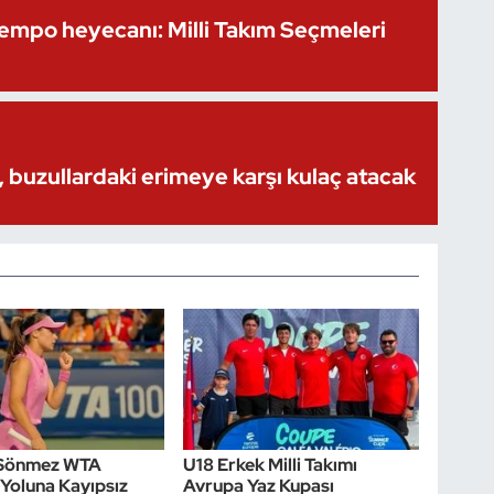
Kempo heyecanı: Milli Takım Seçmeleri
 buzullardaki erimeye karşı kulaç atacak
Sönmez WTA
U18 Erkek Milli Takımı
Yoluna Kayıpsız
Avrupa Yaz Kupası