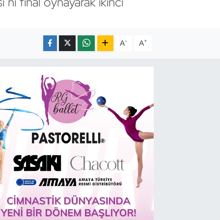
nı final oynayarak ikinci
-
+
A
A