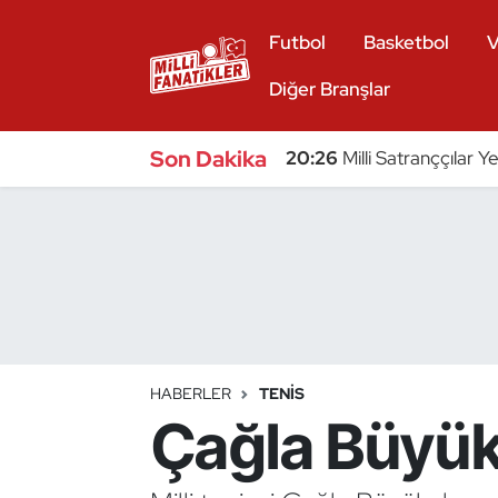
Futbol
Basketbol
V
Atıcılık
Diğer Branşlar
Atletizm
Son Dakika
20:26
Milli Satranççılar Y
Badminton
Basketbol
Beyzbol
Bilardo
HABERLER
TENIS
Çağla Büyük
Binicilik
Bisiklet