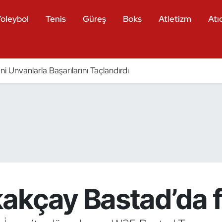
oleybol
Tenis
Güreş
Boks
Atletizm
Atıc
eni Unvanlarla Başarılarını Taçlandırdı
akçay Bastad’da f