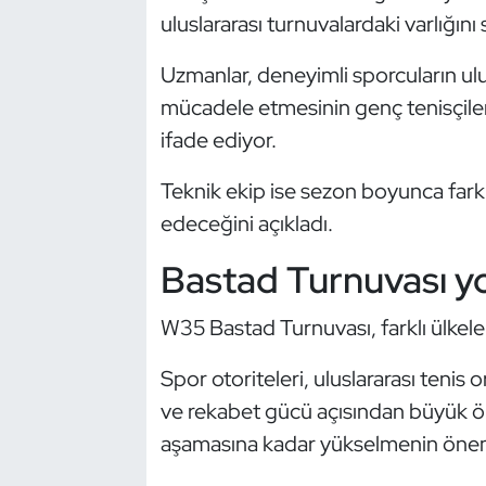
Güreş
uluslararası turnuvalardaki varlığın
Halter
Uzmanlar, deneyimli sporcuların ulu
mücadele etmesinin genç tenisçile
Hava Sporları
ifade ediyor.
Hentbol
Teknik ekip ise sezon boyunca far
edeceğini açıkladı.
İşitme Engelli Sporcular
Bastad Turnuvası y
Judo ve Kuraş
W35 Bastad Turnuvası, farklı ülkeler
Kano ve Rafting
Spor otoriteleri, uluslararası teni
Karate
ve rekabet gücü açısından büyük öne
aşamasına kadar yükselmenin öneml
Kayak