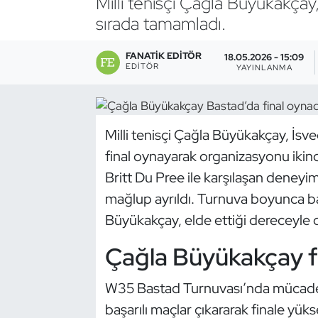
Milli tenisçi Çağla Büyükakçay
sırada tamamladı.
Bocce Bowling Dart
FANATIK EDITÖR
18.05.2026 - 15:09
Boks
EDITÖR
YAYINLANMA
Briç
Milli tenisçi Çağla Büyükakçay, İ
Buz Hokeyi
final oynayarak organizasyonu ikinc
Buz Pateni
Britt Du Pree ile karşılaşan deneyim
mağlup ayrıldı. Turnuva boyunca b
Çim Hokeyi
Büyükakçay, elde ettiği dereceyle d
Cimnastik
Çağla Büyükakçay fi
Curling
W35 Bastad Turnuvası’nda mücadele
başarılı maçlar çıkararak finale yüks
Dağcılık