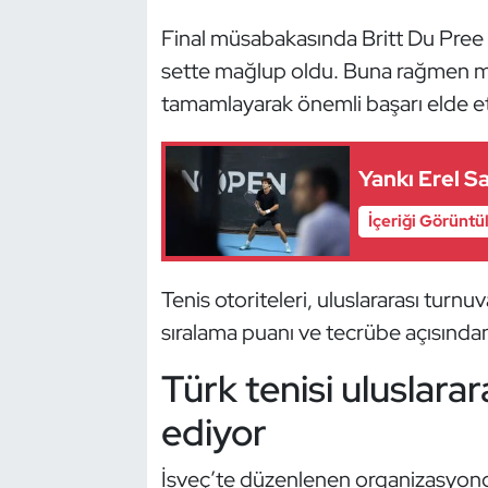
Final müsabakasında Britt Du Pree i
Dans Sporları
sette mağlup oldu. Buna rağmen mill
tamamlayarak önemli başarı elde et
Dövüş Sanatı
E-Spor
Yankı Erel 
Eskrim
İçeriği Görüntü
Futbol
Tenis otoriteleri, uluslararası turn
Futsal
sıralama puanı ve tecrübe açısından 
Türk tenisi uluslar
Genel
ediyor
Golf
İsveç’te düzenlenen organizasyonda