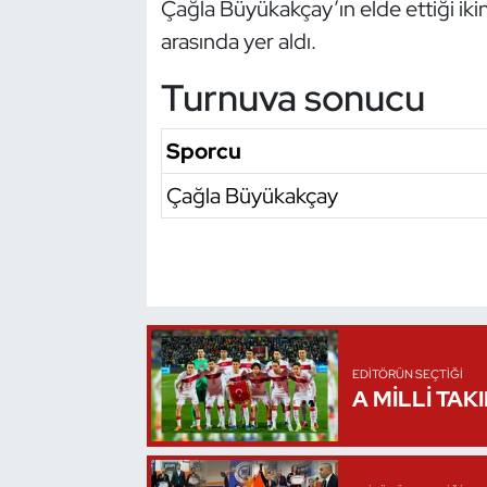
Çağla Büyükakçay’ın elde ettiği iki
Kempo
arasında yer aldı.
Kick Boks
Turnuva sonucu
Kürek
Sporcu
Masa Tenisi
Çağla Büyükakçay
Modern Pentatlon
Motor Sporları
Muay Thai
EDITÖRÜN SEÇTIĞI
A MİLLİ TAK
Okçuluk
Optimist