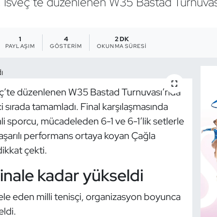
, İsveç’te düzenlenen W35 Bastad Turnuvası’
1
4
2 DK
PAYLAŞIM
GÖSTERIM
OKUNMA SÜRESI
sveç’te düzenlenen W35 Bastad Turnuvası’nda
i sırada tamamladı. Final karşılaşmasında
li sporcu, mücadeleden 6-1 ve 6-1’lik setlerle
aşarılı performans ortaya koyan Çağla
ikkat çekti.
nale kadar yükseldi
 eden milli tenisçi, organizasyon boyunca
eldi.