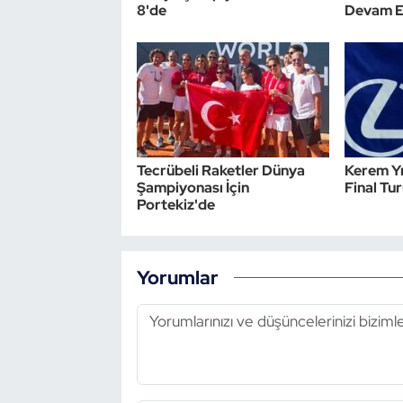
8'de
Devam E
Triatlon
Voleybol
Vücut Geliştirme Fitness
Tecrübeli Raketler Dünya
Kerem Y
Wushu Kungfu
Şampiyonası İçin
Final Tu
Portekiz'de
Yelken
Yüzme
Yorumlar