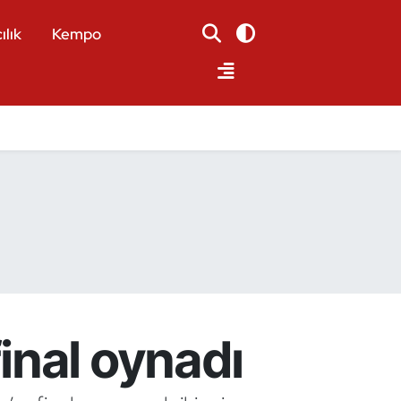
ılık
Kempo
inal oynadı