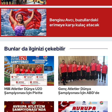
Bengisu Avcı, buzullardaki
erimeye karşı kulaç atacak
Bunlar da ilginizi çekebilir
Milli Atletler Dünya U20
Genç Atletler Dünya
Şampiyonası İçin Pistte
Şampiyonası İçin ABD'de