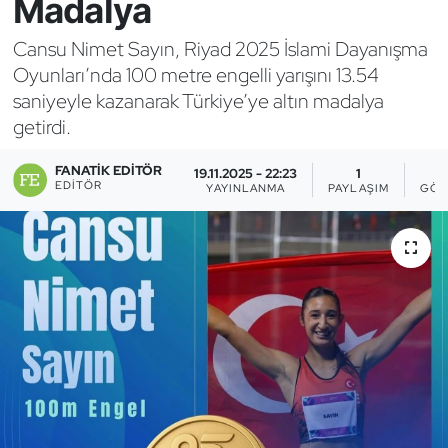
Madalya
Bocce Bowling Dart
Cansu Nimet Sayın, Riyad 2025 İslami Dayanışma
Oyunları’nda 100 metre engelli yarışını 13.54
Boks
saniyeyle kazanarak Türkiye’ye altın madalya
getirdi.
Briç
FANATIK EDITÖR
19.11.2025 - 22:23
1
Buz Hokeyi
EDITÖR
YAYINLANMA
PAYLAŞIM
GÖS
Buz Pateni
Çim Hokeyi
Cimnastik
Curling
Dağcılık