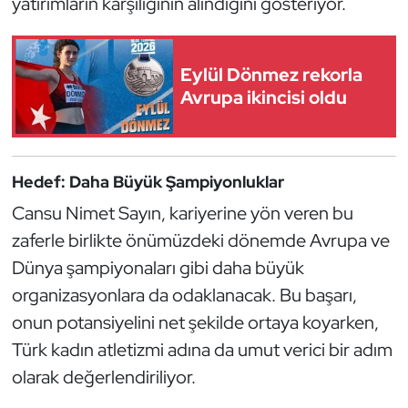
yatırımların karşılığının alındığını gösteriyor.
Oryantiring
Özel Sporcular
Eylül Dönmez rekorla
Avrupa ikincisi oldu
Paralimpik
Ragbi
Hedef: Daha Büyük Şampiyonluklar
Cansu Nimet Sayın, kariyerine yön veren bu
Satranç
zaferle birlikte önümüzdeki dönemde Avrupa ve
Su Topu
Dünya şampiyonaları gibi daha büyük
organizasyonlara da odaklanacak. Bu başarı,
Sualtı Sporları
onun potansiyelini net şekilde ortaya koyarken,
Türk kadın atletizmi adına da umut verici bir adım
Tekvando
olarak değerlendiriliyor.
Tenis