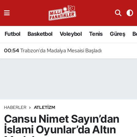
Atıcılık
Futbol
Basketbol
Voleybol
Tenis
Güreş
B
Atletizm
00:54
Trabzon'da Madalya Mesaisi Başladı
Badminton
Basketbol
Beyzbol
Bilardo
HABERLER
ATLETIZM
Cansu Nimet Sayın’dan
Binicilik
İslami Oyunlar’da Altın
Bisiklet