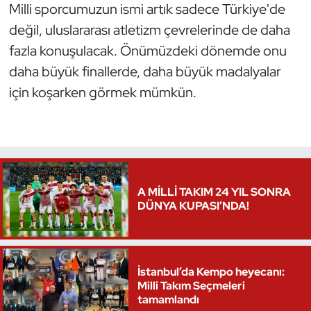
Milli sporcumuzun ismi artık sadece Türkiye'de
Triatlon
değil, uluslararası atletizm çevrelerinde de daha
fazla konuşulacak. Önümüzdeki dönemde onu
Voleybol
daha büyük finallerde, daha büyük madalyalar
için koşarken görmek mümkün.
Vücut Geliştirme Fitness
Wushu Kungfu
Yelken
A MİLLİ TAKIM 24 YIL SONRA
Yüzme
DÜNYA KUPASI’NDA!
İstanbul’da Kempo heyecanı:
Milli Takım Seçmeleri
tamamlandı