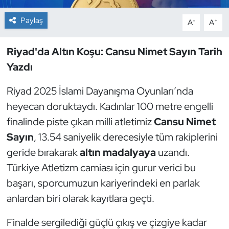
Paylaş
-
+
A
A
Dans Sporları
Dövüş Sanatı
Riyad'da Altın Koşu: Cansu Nimet Sayın Tarih
Yazdı
E-Spor
Riyad 2025 İslami Dayanışma Oyunları’nda
Eskrim
heyecan doruktaydı. Kadınlar 100 metre engelli
finalinde piste çıkan milli atletimiz
Cansu Nimet
Futbol
Sayın
, 13.54 saniyelik derecesiyle tüm rakiplerini
geride bırakarak
altın madalyaya
uzandı.
Futsal
Türkiye Atletizm camiası için gurur verici bu
Genel
başarı, sporcumuzun kariyerindeki en parlak
anlardan biri olarak kayıtlara geçti.
Golf
Finalde sergilediği güçlü çıkış ve çizgiye kadar