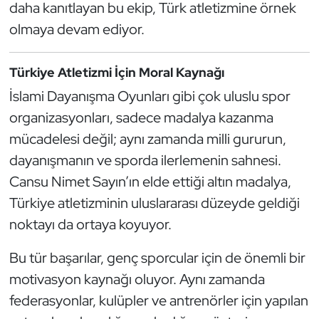
daha kanıtlayan bu ekip, Türk atletizmine örnek
Kempo
olmaya devam ediyor.
Kick Boks
Türkiye Atletizmi İçin Moral Kaynağı
Kürek
İslami Dayanışma Oyunları gibi çok uluslu spor
organizasyonları, sadece madalya kazanma
Masa Tenisi
mücadelesi değil; aynı zamanda milli gururun,
Modern Pentatlon
dayanışmanın ve sporda ilerlemenin sahnesi.
Cansu Nimet Sayın’ın elde ettiği altın madalya,
Motor Sporları
Türkiye atletizminin uluslararası düzeyde geldiği
noktayı da ortaya koyuyor.
Muay Thai
Bu tür başarılar, genç sporcular için de önemli bir
Okçuluk
motivasyon kaynağı oluyor. Aynı zamanda
federasyonlar, kulüpler ve antrenörler için yapılan
Optimist