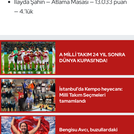
İlayda Şahin — Atlama Masası — 13.033 puan
— 4.’lük
A MİLLİ TAKIM 24 YIL SONRA
DÜNYA KUPASI’NDA!
İstanbul’da Kempo heyecanı:
Milli Takım Seçmeleri
tamamlandı
Bengisu Avcı, buzullardaki