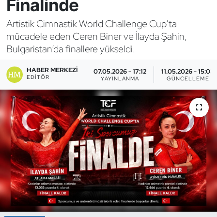
Finalinde
Bocce Bowling Dart
Artistik Cimnastik World Challenge Cup’ta
mücadele eden Ceren Biner ve İlayda Şahin,
Boks
Bulgaristan’da finallere yükseldi.
Briç
HABER MERKEZI
07.05.2026 - 17:12
11.05.2026 - 15:03
EDITÖR
YAYINLANMA
GÜNCELLEME
Buz Hokeyi
Buz Pateni
Çim Hokeyi
Cimnastik
Curling
Dağcılık