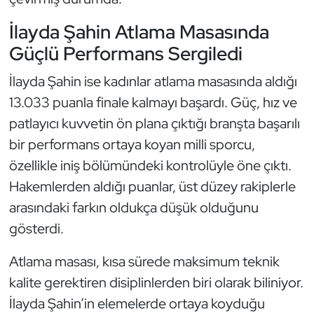
Oryantiring
İlayda Şahin Atlama Masasında
Güçlü Performans Sergiledi
Özel Sporcular
İlayda Şahin ise kadınlar atlama masasında aldığı
Paralimpik
13.033 puanla finale kalmayı başardı. Güç, hız ve
patlayıcı kuvvetin ön plana çıktığı branşta başarılı
Ragbi
bir performans ortaya koyan milli sporcu,
Satranç
özellikle iniş bölümündeki kontrolüyle öne çıktı.
Hakemlerden aldığı puanlar, üst düzey rakiplerle
Su Topu
arasındaki farkın oldukça düşük olduğunu
gösterdi.
Sualtı Sporları
Atlama masası, kısa sürede maksimum teknik
Tekvando
kalite gerektiren disiplinlerden biri olarak biliniyor.
İlayda Şahin’in elemelerde ortaya koyduğu
Tenis