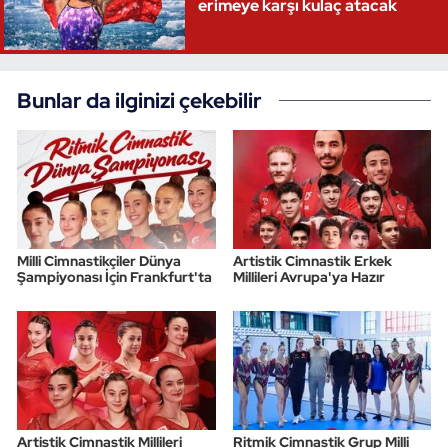
erimeye karşı kulaç atacak
Bunlar da ilginizi çekebilir
Milli Cimnastikçiler Dünya
Artistik Cimnastik Erkek
Şampiyonası İçin Frankfurt'ta
Millileri Avrupa'ya Hazır
Artistik Cimnastik Millileri
Ritmik Cimnastik Grup Milli