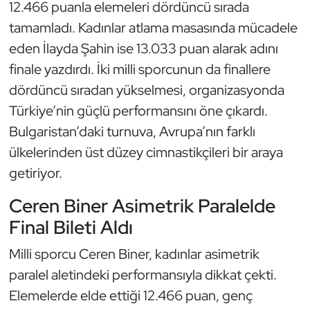
Güreş
12.466 puanla elemeleri dördüncü sırada
tamamladı. Kadınlar atlama masasında mücadele
Halter
eden İlayda Şahin ise 13.033 puan alarak adını
finale yazdırdı. İki milli sporcunun da finallere
Hava Sporları
dördüncü sıradan yükselmesi, organizasyonda
Türkiye’nin güçlü performansını öne çıkardı.
Hentbol
Bulgaristan’daki turnuva, Avrupa’nın farklı
İşitme Engelli Sporcular
ülkelerinden üst düzey cimnastikçileri bir araya
getiriyor.
Judo ve Kuraş
Ceren Biner Asimetrik Paralelde
Kano ve Rafting
Final Bileti Aldı
Karate
Milli sporcu Ceren Biner, kadınlar asimetrik
paralel aletindeki performansıyla dikkat çekti.
Kayak
Elemelerde elde ettiği 12.466 puan, genç