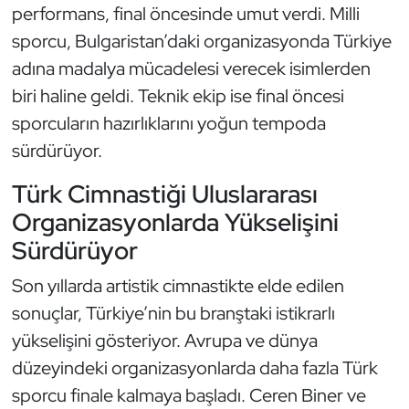
performans, final öncesinde umut verdi. Milli
Triatlon
sporcu, Bulgaristan’daki organizasyonda Türkiye
adına madalya mücadelesi verecek isimlerden
Voleybol
biri haline geldi. Teknik ekip ise final öncesi
sporcuların hazırlıklarını yoğun tempoda
Vücut Geliştirme Fitness
sürdürüyor.
Wushu Kungfu
Türk Cimnastiği Uluslararası
Organizasyonlarda Yükselişini
Yelken
Sürdürüyor
Yüzme
Son yıllarda artistik cimnastikte elde edilen
sonuçlar, Türkiye’nin bu branştaki istikrarlı
yükselişini gösteriyor. Avrupa ve dünya
düzeyindeki organizasyonlarda daha fazla Türk
sporcu finale kalmaya başladı. Ceren Biner ve