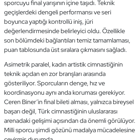
sporcuyu final yarışının içine taşıdı. Teknik
Kempo
geçişlerdeki dengeli performansı ve seri
boyunca yaptığı kontrollü iniş, jüri
Kick Boks
değerlendirmesinde belirleyici oldu. Özellikle
Kürek
son bölümdeki bağlantıları temiz tamamlaması,
puan tablosunda üst sıralara çıkmasını sağladı.
Masa Tenisi
Asimetrik paralel, kadın artistik cimnastiğinin
Modern Pentatlon
teknik açıdan en zor branşları arasında
gösteriliyor. Sporcuların denge, hız ve
Motor Sporları
koordinasyonu aynı anda koruması gerekiyor.
Muay Thai
Ceren Biner’in final bileti alması, yalnızca bireysel
başarı değil, Türk cimnastiğinin uluslararası
Okçuluk
arenadaki gelişimi açısından da önemli görülüyor.
Milli sporcu şimdi gözünü madalya mücadelesine
Optimist
çevirmiş durumda.