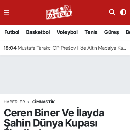
Atıcılık
Futbol
Basketbol
Voleybol
Tenis
Güreş
B
Atletizm
18:04
Mustafa Tarakcı GP Prešov II’de Altın Madalya Kazandı
Badminton
Basketbol
Beyzbol
Bilardo
HABERLER
CIMNASTIK
Ceren Biner Ve İlayda
Binicilik
Şahin Dünya Kupası
Bisiklet