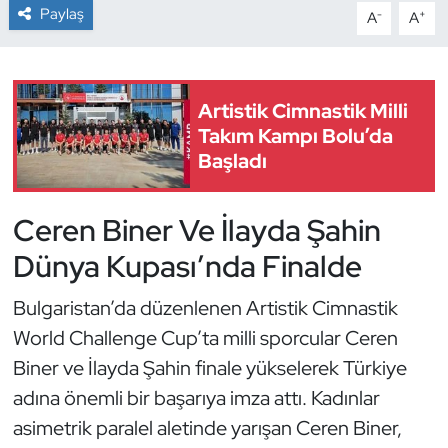
Paylaş
-
+
A
A
Dans Sporları
Dövüş Sanatı
Artistik Cimnastik Milli
Takım Kampı Bolu’da
E-Spor
Başladı
Eskrim
Ceren Biner Ve İlayda Şahin
Futbol
Dünya Kupası’nda Finalde
Futsal
Bulgaristan’da düzenlenen Artistik Cimnastik
World Challenge Cup’ta milli sporcular Ceren
Genel
Biner ve İlayda Şahin finale yükselerek Türkiye
adına önemli bir başarıya imza attı. Kadınlar
Golf
asimetrik paralel aletinde yarışan Ceren Biner,