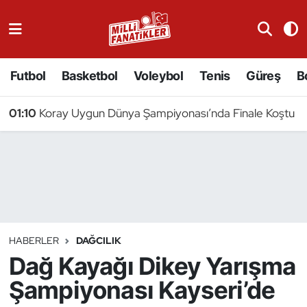
Atıcılık
Futbol
Basketbol
Voleybol
Tenis
Güreş
B
Atletizm
01:10
Koray Uygun Dünya Şampiyonası’nda Finale Koştu
Badminton
Basketbol
Beyzbol
Bilardo
HABERLER
DAĞCILIK
Dağ Kayağı Dikey Yarışma
Binicilik
Şampiyonası Kayseri’de
Bisiklet