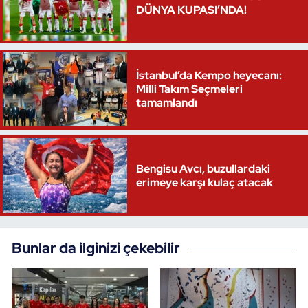
DÜNYA KUPASI’NDA!
İstanbul’da Kempo heyecanı:
Milli Takım Seçmeleri
tamamlandı
Bengisu Avcı, buzullardaki
erimeye karşı kulaç atacak
Bunlar da ilginizi çekebilir