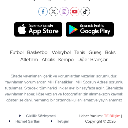
Futbol
Basketbol
Voleybol
Tenis
Güreş
Boks
Atletizm
Atıcılık
Kempo
Diğer Branşlar
Sitede yayınlanan içerik ve yorumlardan yazarları sorumludur.
Yayınlanan yorumlardan Milli Fanatikler | Milli Sporun Adresi sorumlu
tutulamaz. Sitedeki tüm harici linkler ayrı bir sayfada açılır. Sitemizde
yayınlanan haber, köşe yazıları ve fotoğraflar izin alınmaksızın kaynak
gösterilse dahi, herhangi bir ortamda kullanılamaz ve yayınlanamaz
Gizlilik Sözleşmesi
Haber Yazılımı:
TE Bilişim
|
Hizmet Şartları
İletişim
Copyright © 2026