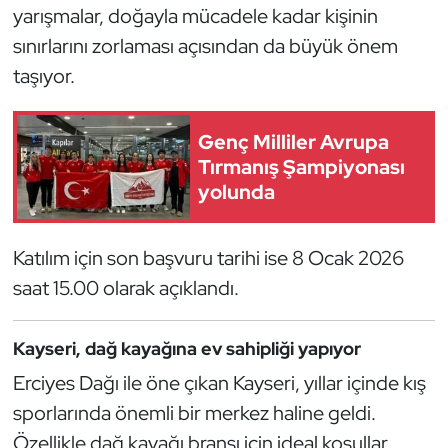
Güreş
yarışmalar, doğayla mücadele kadar kişinin
sınırlarını zorlaması açısından da büyük önem
Halter
taşıyor.
Hava Sporları
Genç Milliler Avrupa
Hentbol
Tırmanış Şampiyonası
yolunda
İşitme Engelli Sporcular
Katılım için son başvuru tarihi ise 8 Ocak 2026
Judo ve Kuraş
saat 15.00 olarak açıklandı.
Kano ve Rafting
Kayseri, dağ kayağına ev sahipliği yapıyor
Karate
Erciyes Dağı ile öne çıkan Kayseri, yıllar içinde kış
sporlarında önemli bir merkez haline geldi.
Kayak
Özellikle dağ kayağı branşı için ideal koşullar