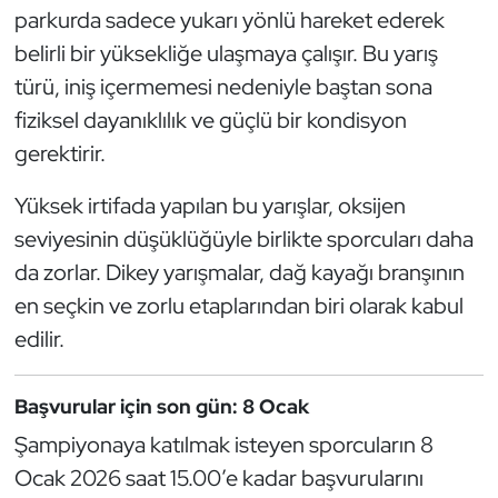
parkurda sadece yukarı yönlü hareket ederek
Oryantiring
belirli bir yüksekliğe ulaşmaya çalışır. Bu yarış
türü, iniş içermemesi nedeniyle baştan sona
Özel Sporcular
fiziksel dayanıklılık ve güçlü bir kondisyon
Paralimpik
gerektirir.
Ragbi
Yüksek irtifada yapılan bu yarışlar, oksijen
seviyesinin düşüklüğüyle birlikte sporcuları daha
Satranç
da zorlar. Dikey yarışmalar, dağ kayağı branşının
en seçkin ve zorlu etaplarından biri olarak kabul
Su Topu
edilir.
Sualtı Sporları
Başvurular için son gün: 8 Ocak
Tekvando
Şampiyonaya katılmak isteyen sporcuların 8
Ocak 2026 saat 15.00’e kadar başvurularını
Tenis