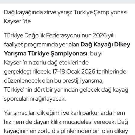
Dağ kayağında zirve yarışı: Türkiye Şampiyonası
Dans Sporları
Kayseri’de
Dövüş Sanatı
Türkiye Dağcılık Federasyonu’nun 2026 yılı
faaliyet programında yer alan
Dağ Kayağı Dikey
E-Spor
Yarışma Türkiye Şampiyonası
, bu yıl
Eskrim
Kayseri’nin zorlu dağ eteklerinde
gerçekleştirilecek. 17-18 Ocak 2026 tarihlerinde
Futbol
düzenlenecek olan bu prestijli yarışma,
Türkiye’nin dört bir yanından gelecek dağ kayağı
Futsal
sporcularını ağırlayacak.
Genel
Yarışmacılar, dik eğimli ve karlı parkurlarda hem
hız hem de dayanıklılık mücadelesi verecek. Dağ
Golf
kayağının en zorlu disiplinlerinden biri olan dikey