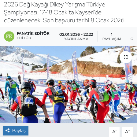
2026 Dağ Kayağı Dikey Yarışma Türkiye
Bocce Bowling Dart
Şampiyonası, 17-18 Ocak’ta Kayseri’de
düzenlenecek. Son başvuru tarihi 8 Ocak 2026.
Boks
FANATIK EDITÖR
02.01.2026 - 22:22
1
EDITÖR
YAYINLANMA
PAYLAŞIM
GÖ
Briç
Buz Hokeyi
Buz Pateni
Çim Hokeyi
Cimnastik
Curling
Paylaş
-
+
A
A
Dağcılık