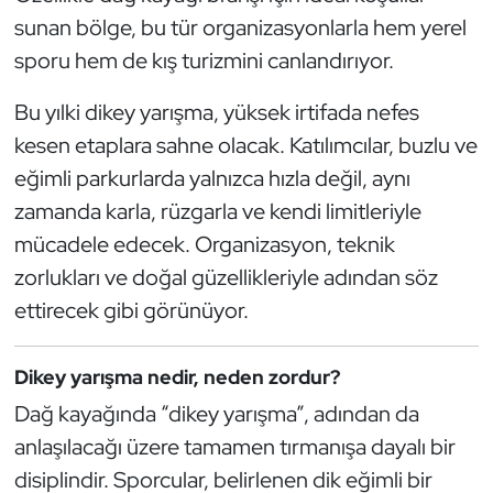
Kempo
sunan bölge, bu tür organizasyonlarla hem yerel
sporu hem de kış turizmini canlandırıyor.
Kick Boks
Bu yılki dikey yarışma, yüksek irtifada nefes
Kürek
kesen etaplara sahne olacak. Katılımcılar, buzlu ve
eğimli parkurlarda yalnızca hızla değil, aynı
Masa Tenisi
zamanda karla, rüzgarla ve kendi limitleriyle
mücadele edecek. Organizasyon, teknik
Modern Pentatlon
zorlukları ve doğal güzellikleriyle adından söz
Motor Sporları
ettirecek gibi görünüyor.
Muay Thai
Dikey yarışma nedir, neden zordur?
Dağ kayağında “dikey yarışma”, adından da
Okçuluk
anlaşılacağı üzere tamamen tırmanışa dayalı bir
Optimist
disiplindir. Sporcular, belirlenen dik eğimli bir