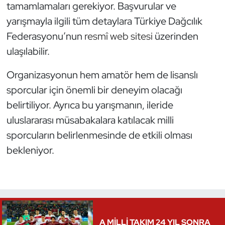
tamamlamaları gerekiyor. Başvurular ve
yarışmayla ilgili tüm detaylara Türkiye Dağcılık
Triatlon
Federasyonu’nun
resmî web sitesi
üzerinden
Voleybol
ulaşılabilir.
Vücut Geliştirme Fitness
Organizasyonun hem amatör hem de lisanslı
sporcular için önemli bir deneyim olacağı
Wushu Kungfu
belirtiliyor. Ayrıca bu yarışmanın, ileride
uluslararası müsabakalara katılacak milli
Yelken
sporcuların belirlenmesinde de etkili olması
Yüzme
bekleniyor.
A MİLLİ TAKIM 24 YIL SONRA