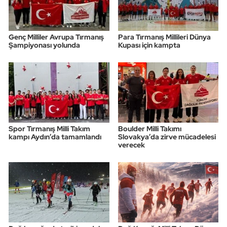
Genç Milliler Avrupa Tırmanış
Para Tırmanış Millileri Dünya
Şampiyonası yolunda
Kupası için kampta
Spor Tırmanış Milli Takım
Boulder Milli Takımı
kampı Aydın’da tamamlandı
Slovakya’da zirve mücadelesi
verecek