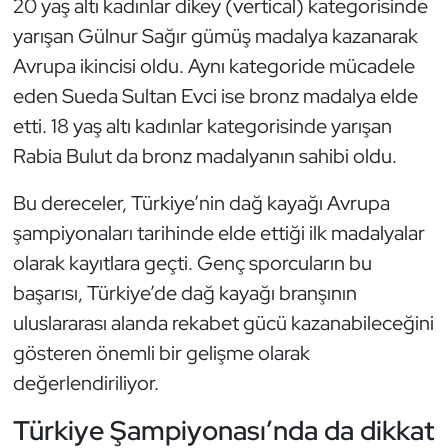
20 yaş altı kadınlar dikey (vertical) kategorisinde
Oryantiring
yarışan Gülnur Sağır gümüş madalya kazanarak
Avrupa ikincisi oldu. Aynı kategoride mücadele
Özel Sporcular
eden Sueda Sultan Evci ise bronz madalya elde
etti. 18 yaş altı kadınlar kategorisinde yarışan
Paralimpik
Rabia Bulut da bronz madalyanın sahibi oldu.
Ragbi
Bu dereceler, Türkiye’nin dağ kayağı Avrupa
şampiyonaları tarihinde elde ettiği ilk madalyalar
Satranç
olarak kayıtlara geçti. Genç sporcuların bu
Su Topu
başarısı, Türkiye’de dağ kayağı branşının
uluslararası alanda rekabet gücü kazanabileceğini
Sualtı Sporları
gösteren önemli bir gelişme olarak
değerlendiriliyor.
Tekvando
Türkiye Şampiyonası’nda da dikkat
Tenis