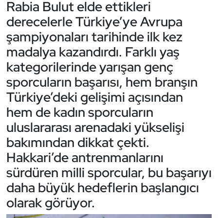
Rabia Bulut elde ettikleri
Güreş
derecelerle Türkiye’ye Avrupa
Halter
şampiyonaları tarihinde ilk kez
madalya kazandırdı. Farklı yaş
Hava Sporları
kategorilerinde yarışan genç
Hentbol
sporcuların başarısı, hem branşın
Türkiye’deki gelişimi açısından
İşitme Engelli Sporcular
hem de kadın sporcuların
uluslararası arenadaki yükselişi
Judo ve Kuraş
bakımından dikkat çekti.
Kano ve Rafting
Hakkari’de antrenmanlarını
sürdüren milli sporcular, bu başarıyı
Karate
daha büyük hedeflerin başlangıcı
olarak görüyor.
Kayak