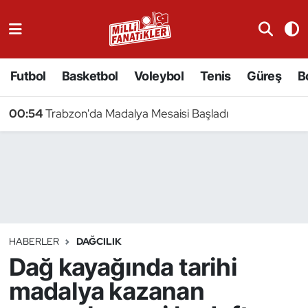
Atıcılık
Futbol
Basketbol
Voleybol
Tenis
Güreş
B
Atletizm
00:54
Trabzon'da Madalya Mesaisi Başladı
Badminton
Basketbol
Beyzbol
Bilardo
HABERLER
DAĞCILIK
Dağ kayağında tarihi
Binicilik
madalya kazanan
Bisiklet