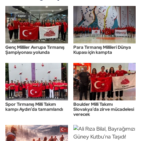
Genç Milliler Avrupa Tırmanış
Para Tırmanış Millileri Dünya
Şampiyonası yolunda
Kupası için kampta
Spor Tırmanış Milli Takım
Boulder Milli Takımı
kampı Aydın’da tamamlandı
Slovakya’da zirve mücadelesi
verecek