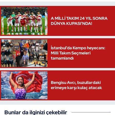
A MİLLİ TAKIM 24 YIL SONRA
DÜNYA KUPASI’NDA!
İstanbul’da Kempo heyecanı:
Milli Takım Seçmeleri
tamamlandı
Bengisu Avcı, buzullardaki
erimeye karşı kulaç atacak
Bunlar da ilginizi çekebilir