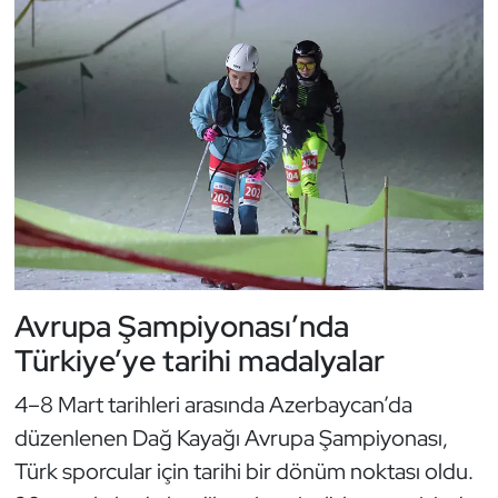
Kempo
Kick Boks
Kürek
Masa Tenisi
Modern Pentatlon
Motor Sporları
Avrupa Şampiyonası’nda
Türkiye’ye tarihi madalyalar
Muay Thai
4–8 Mart tarihleri arasında Azerbaycan’da
Okçuluk
düzenlenen Dağ Kayağı Avrupa Şampiyonası,
Türk sporcular için tarihi bir dönüm noktası oldu.
Optimist