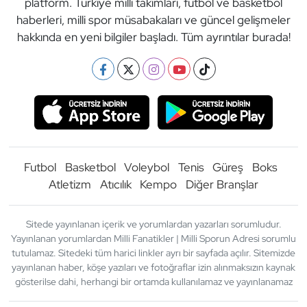
platform. Türkiye milli takımları, futbol ve basketbol
haberleri, milli spor müsabakaları ve güncel gelişmeler
hakkında en yeni bilgiler başladı. Tüm ayrıntılar burada!
Futbol
Basketbol
Voleybol
Tenis
Güreş
Boks
Atletizm
Atıcılık
Kempo
Diğer Branşlar
Sitede yayınlanan içerik ve yorumlardan yazarları sorumludur.
Yayınlanan yorumlardan Milli Fanatikler | Milli Sporun Adresi sorumlu
tutulamaz. Sitedeki tüm harici linkler ayrı bir sayfada açılır. Sitemizde
yayınlanan haber, köşe yazıları ve fotoğraflar izin alınmaksızın kaynak
gösterilse dahi, herhangi bir ortamda kullanılamaz ve yayınlanamaz