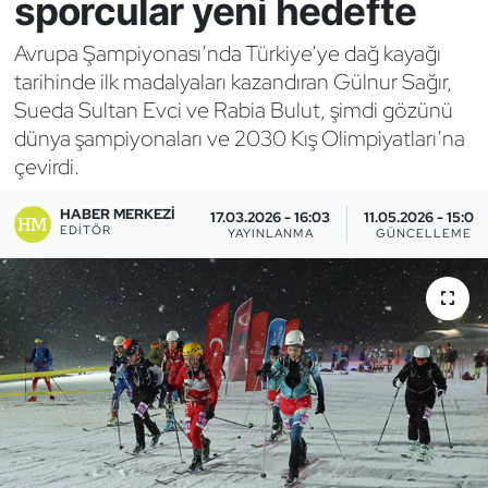
sporcular yeni hedefte
Bocce Bowling Dart
Avrupa Şampiyonası’nda Türkiye’ye dağ kayağı
tarihinde ilk madalyaları kazandıran Gülnur Sağır,
Boks
Sueda Sultan Evci ve Rabia Bulut, şimdi gözünü
dünya şampiyonaları ve 2030 Kış Olimpiyatları’na
Briç
çevirdi.
Buz Hokeyi
HABER MERKEZI
17.03.2026 - 16:03
11.05.2026 - 15:03
EDITÖR
YAYINLANMA
GÜNCELLEME
Buz Pateni
Çim Hokeyi
Cimnastik
Curling
Dağcılık