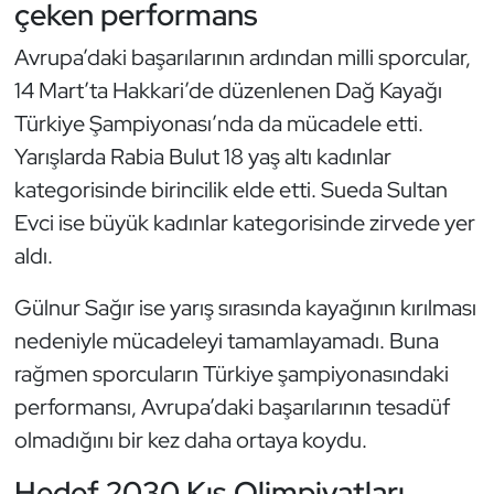
çeken performans
Triatlon
Avrupa’daki başarılarının ardından milli sporcular,
14 Mart’ta Hakkari’de düzenlenen Dağ Kayağı
Voleybol
Türkiye Şampiyonası’nda da mücadele etti.
Yarışlarda Rabia Bulut 18 yaş altı kadınlar
Vücut Geliştirme Fitness
kategorisinde birincilik elde etti. Sueda Sultan
Wushu Kungfu
Evci ise büyük kadınlar kategorisinde zirvede yer
aldı.
Yelken
Gülnur Sağır ise yarış sırasında kayağının kırılması
Yüzme
nedeniyle mücadeleyi tamamlayamadı. Buna
rağmen sporcuların Türkiye şampiyonasındaki
performansı, Avrupa’daki başarılarının tesadüf
olmadığını bir kez daha ortaya koydu.
Hedef 2030 Kış Olimpiyatları