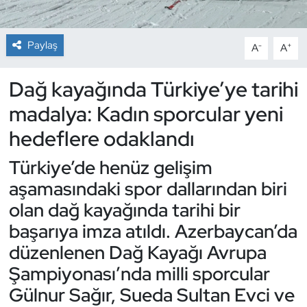
Dans Sporları
Paylaş
-
+
A
A
Dövüş Sanatı
Dağ kayağında Türkiye’ye tarihi
E-Spor
madalya: Kadın sporcular yeni
hedeflere odaklandı
Eskrim
Türkiye’de henüz gelişim
Futbol
aşamasındaki spor dallarından biri
olan dağ kayağında tarihi bir
Futsal
başarıya imza atıldı. Azerbaycan’da
Genel
düzenlenen Dağ Kayağı Avrupa
Şampiyonası’nda milli sporcular
Golf
Gülnur Sağır, Sueda Sultan Evci ve