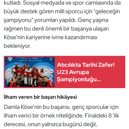
kutladı. Sosyal medyada ve spor camiasında da
Kempo
büyük destek gören milli sporcu için "geleceğin
şampiyonu" yorumları yapıldı. Genç yaşına
Kick Boks
rağmen bu denli önemli bir başarıya ulaşan
Kürek
Köse’nin kariyerine ivme kazandırması
bekleniyor.
Masa Tenisi
Modern Pentatlon
Atıcılıkta Tarihi Zafer!
U23 Avrupa
Şampiyonluğu
Motor Sporları
Türkiye'nin
Muay Thai
İlham veren bir başarı hikâyesi
Damla Köse’nin bu başarısı, genç sporcular için
Okçuluk
ilham verici bir örnek niteliğinde. Finaldeki 8.’lik
Optimist
derecesi, onun yalnızca bugünü değil,