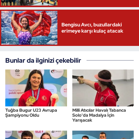
Triatlon
Bengisu Avcı, buzullardaki
Voleybol
erimeye karşı kulaç atacak
Vücut Geliştirme Fitness
Bunlar da ilginizi çekebilir
Wushu Kungfu
Yelken
Yüzme
Tuğba Bugur U23 Avrupa
Milli Atıcılar Havalı Tabanca
Şampiyonu Oldu
Solo'da Madalya İçin
Yarışacak