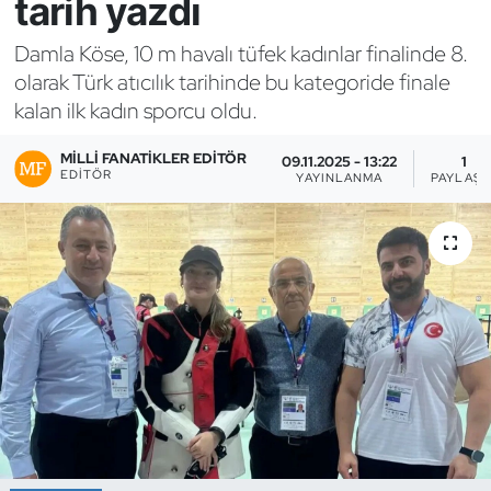
tarih yazdı
Bocce Bowling Dart
Damla Köse, 10 m havalı tüfek kadınlar finalinde 8.
olarak Türk atıcılık tarihinde bu kategoride finale
Boks
kalan ilk kadın sporcu oldu.
Briç
MILLI FANATIKLER EDITÖR
09.11.2025 - 13:22
1
EDITÖR
YAYINLANMA
PAYLAŞI
Buz Hokeyi
Buz Pateni
Çim Hokeyi
Cimnastik
Curling
Dağcılık