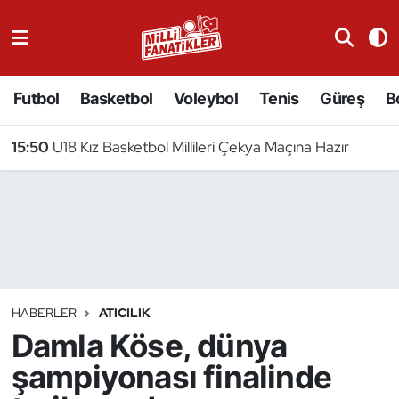
Atıcılık
Futbol
Basketbol
Voleybol
Tenis
Güreş
B
Atletizm
15:50
U18 Kız Basketbol Millileri Çekya Maçına Hazır
Badminton
Basketbol
Beyzbol
Bilardo
HABERLER
ATICILIK
Damla Köse, dünya
Binicilik
şampiyonası finalinde
Bisiklet