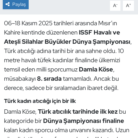
Paylaş
-
+
A
A
Dans Sporları
06–18 Kasım 2025 tarihleri arasında Mısır’ın
Dövüş Sanatı
Kahire kentinde düzenlenen
ISSF Havalı ve
Ateşli Silahlar Büyükler Dünya Şampiyonası
,
E-Spor
Türk atıcılığı adına tarihi bir ana sahne oldu. 10
metre havalı tüfek kadınlar finalinde ülkemizi
Eskrim
temsil eden milli sporcumuz
Damla Köse
,
Futbol
müsabakayı
8. sırada
tamamladı. Ancak bu
derece, sadece bir sıralamadan ibaret değil.
Futsal
Türk kadın atıcılığı için bir ilk
Genel
Damla Köse,
Türk atıcılık tarihinde ilk kez
bu
kategoride bir
Dünya Şampiyonası finaline
Golf
kalan kadın sporcu olma unvanını kazandı. Uzun