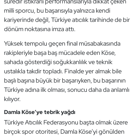
süredir istikrarlı performanslarıyla dikkat çeken
Güreş
milli sporcu, bu başarısıyla yalnızca kendi
Halter
kariyerinde değil, Türkiye atıcılık tarihinde de bir
dönüm noktasına imza attı.
Hava Sporları
Yüksek tempolu geçen final müsabakasında
Hentbol
rakipleriyle başa baş mücadele eden Köse,
sahada gösterdiği soğukkanlılık ve teknik
İşitme Engelli Sporcular
ustalıkla takdir topladı. Finalde yer almak bile
başlı başına büyük bir başarıyken, bu başarının
Judo ve Kuraş
Türkiye adına ilk olması, sonucu daha da anlamlı
Kano ve Rafting
kılıyor.
Damla Köse’ye tebrik yağdı
Karate
Türkiye Atıcılık Federasyonu başta olmak üzere
Kayak
birçok spor otoritesi, Damla Köse’yi gönülden