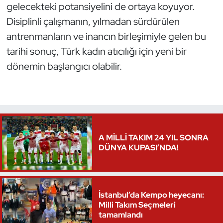
gelecekteki potansiyelini de ortaya koyuyor.
Oryantiring
Disiplinli çalışmanın, yılmadan sürdürülen
antrenmanların ve inancın birleşimiyle gelen bu
Özel Sporcular
tarihi sonuç, Türk kadın atıcılığı için yeni bir
dönemin başlangıcı olabilir.
Paralimpik
Ragbi
Satranç
A MİLLİ TAKIM 24 YIL SONRA
Su Topu
DÜNYA KUPASI’NDA!
Sualtı Sporları
Tekvando
İstanbul’da Kempo heyecanı:
Milli Takım Seçmeleri
tamamlandı
Tenis