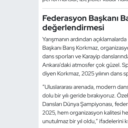
Güreş
Federasyon Başkanı Ba
Halter
değerlendirmesi
Hava Sporları
Yarışmanın ardından açıklamalarda
Hentbol
Başkanı Barış Korkmaz, organizasyo
dans sporları ve Karayip danslarında
İşitme Engelli Sporcular
Ankara’daki atmosfer çok güzel. Spo
diyen Korkmaz, 2025 yılının dans spo
Judo ve Kuraş
“Uluslararası arenada, modern dans 
Kano ve Rafting
dolu bir yılı geride bırakıyoruz. Öze
Dansları Dünya Şampiyonası, feder
Karate
2025, hem organizasyon kalitesi hem
Kayak
unutulmaz bir yıl oldu,” ifadelerini k