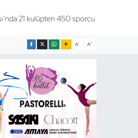
sı’nda 21 kulüpten 450 sporcu
-
+
A
A