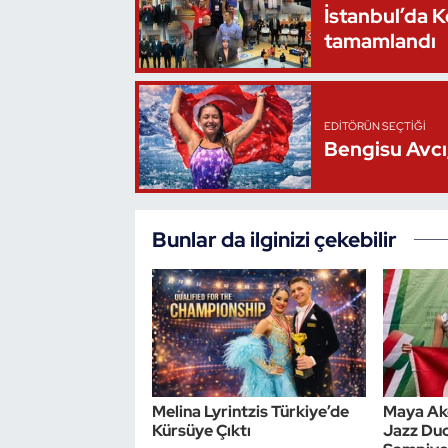
İstanbul’da 
tamamlandı
EDITÖRÜN SEÇTIĞI
Bengisu Avcı,
Bunlar da ilginizi çekebilir
Melina Lyrintzis Türkiye’de
Maya Ak
Kürsüye Çıktı
Jazz Du