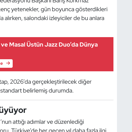
 Federasyonu Başkanı Barış Korkmaz
genç yetenekler, gün boyunca gösterdikleri
 alırken, salondaki izleyiciler de bu anlara
ve Masal Üstün Jazz Duo’da Dünya
le
ap, 2026’da gerçekleştirilecek diğer
r standart belirlemiş durumda.
üyüyor
nun attığı adımlar ve düzenlediği
u, Türkiye’de her geçen yıl daha fazla ilgi