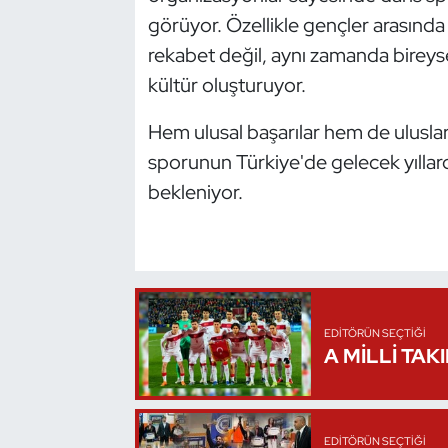
görüyor. Özellikle gençler arasında 
Triatlon
rekabet değil, aynı zamanda bireyse
kültür oluşturuyor.
Voleybol
Hem ulusal başarılar hem de uluslar
Vücut Geliştirme Fitness
sporunun Türkiye'de gelecek yıllar
bekleniyor.
Wushu Kungfu
Yelken
Yüzme
EDITÖRÜN SEÇTIĞI
A MİLLİ TAK
EDITÖRÜN SEÇTIĞI