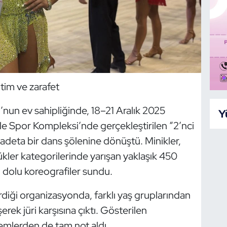
tim ve zarafet
nun ev sahipliğinde, 18–21 Aralık 2025
Y
le Spor Kompleksi’nde gerçekleştirilen “2’nci
 adeta bir dans şölenine dönüştü. Minikler,
üyükler kategorilerinde yarışan yaklaşık 450
i dolu koreografiler sundu.
diği organizasyonda, farklı yaş gruplarından
rek jüri karşısına çıktı. Gösterilen
kemlerden de tam not aldı.