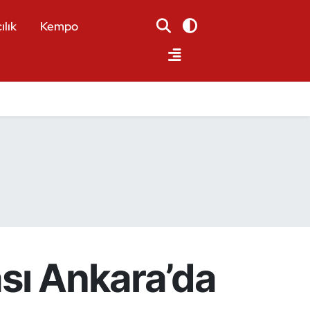
ılık
Kempo
sı Ankara’da