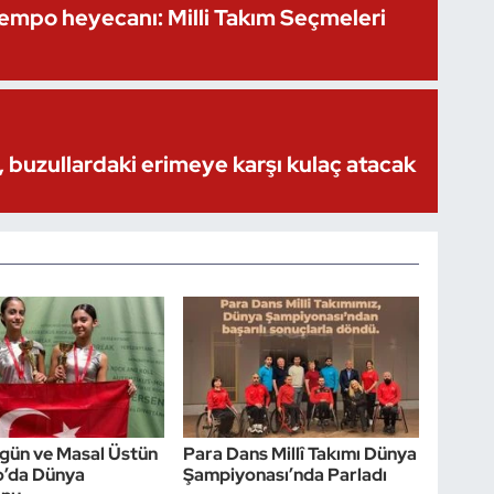
Kempo heyecanı: Milli Takım Seçmeleri
 buzullardaki erimeye karşı kulaç atacak
gün ve Masal Üstün
Para Dans Millî Takımı Dünya
o’da Dünya
Şampiyonası’nda Parladı