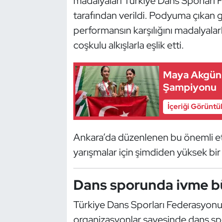
madalyaları Türkiye Dans Sporları
tarafından verildi. Podyuma çıkan 
Oryantiring
performansın karşılığını madalyalarla
Özel Sporcular
coşkulu alkışlarla eşlik etti.
Paralimpik
Maya Akgün 
Şampiyonu
Ragbi
İçeriği Görüntü
Satranç
Ankara’da düzenlenen bu önemli et
Su Topu
yarışmalar için şimdiden yüksek bi
Sualtı Sporları
Dans sporunda ivme b
Tekvando
Türkiye Dans Sporları Federasyonu’
Tenis
organizasyonlar sayesinde dans spor