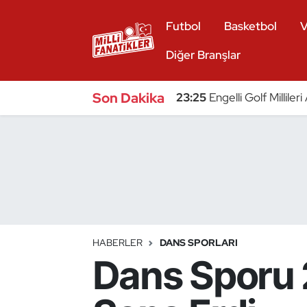
Futbol
Basketbol
V
Atıcılık
Diğer Branşlar
Atletizm
Son Dakika
23:25
Engelli Golf Millile
Badminton
Basketbol
Beyzbol
Bilardo
HABERLER
DANS SPORLARI
Dans Sporu 
Binicilik
Bisiklet