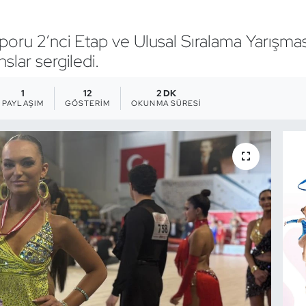
oru 2’nci Etap ve Ulusal Sıralama Yarışma
lar sergiledi.
1
12
2 DK
PAYLAŞIM
GÖSTERIM
OKUNMA SÜRESI