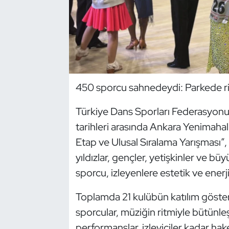
Dans Sporları
Dövüş Sanatı
E-Spor
450 sporcu sahnedeydi: Parkede ri
Eskrim
Türkiye Dans Sporları Federasyonu’
tarihleri arasında Ankara Yenimahal
Futbol
Etap ve Ulusal Sıralama Yarışması”,
Futsal
yıldızlar, gençler, yetişkinler ve b
sporcu, izleyenlere estetik ve enerj
Genel
Toplamda 21 kulübün katılım göster
Golf
sporcular, müziğin ritmiyle bütünleşe
performanslar, izleyiciler kadar ha