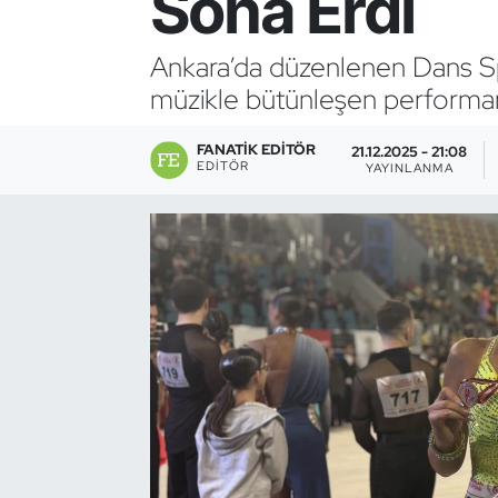
Sona Erdi
Bocce Bowling Dart
Ankara’da düzenlenen Dans Sp
müzikle bütünleşen performans
Boks
FANATIK EDITÖR
Briç
21.12.2025 - 21:08
EDITÖR
YAYINLANMA
Buz Hokeyi
Buz Pateni
Çim Hokeyi
Cimnastik
Curling
Dağcılık