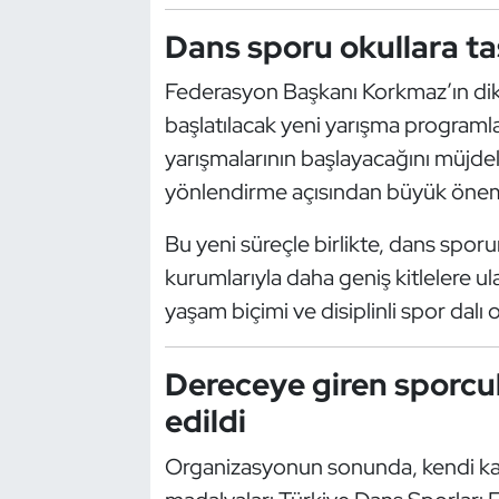
Kempo
Dans sporu okullara ta
Kick Boks
Federasyon Başkanı Korkmaz’ın dikk
başlatılacak yeni yarışma programları
Kürek
yarışmalarının başlayacağını müjd
yönlendirme açısından büyük önem 
Masa Tenisi
Bu yeni süreçle birlikte, dans sporu
Modern Pentatlon
kurumlarıyla daha geniş kitlelere u
Motor Sporları
yaşam biçimi ve disiplinli spor dalı
Muay Thai
Dereceye giren sporcu
edildi
Okçuluk
Organizasyonun sonunda, kendi kat
Optimist