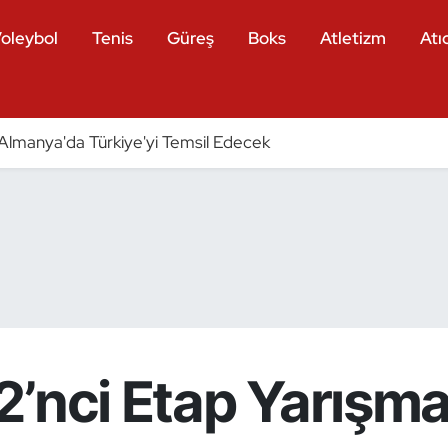
oleybol
Tenis
Güreş
Boks
Atletizm
Atıc
ri Almanya'da Türkiye'yi Temsil Edecek
2’nci Etap Yarışma