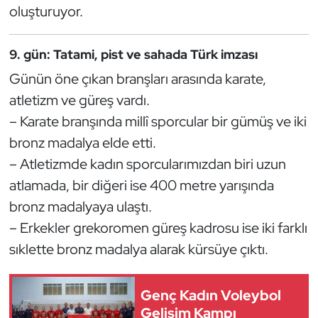
Güreş
oluşturuyor.
Halter
9. gün: Tatami, pist ve sahada Türk imzası
Günün öne çıkan branşları arasında karate,
Hava Sporları
atletizm ve güreş vardı.
Hentbol
– Karate branşında millî sporcular bir gümüş ve iki
bronz madalya elde etti.
İşitme Engelli Sporcular
– Atletizmde kadın sporcularımızdan biri uzun
atlamada, bir diğeri ise 400 metre yarışında
Judo ve Kuraş
bronz madalyaya ulaştı.
Kano ve Rafting
– Erkekler grekoromen güreş kadrosu ise iki farklı
sıklette bronz madalya alarak kürsüye çıktı.
Karate
Genç Kadın Voleybol
Kayak
Gelişim Kampı