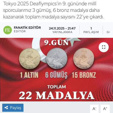
Tokyo 2025 Deaflympics’in 9. gününde millî
Bocce Bowling Dart
sporcularımız 3 gümüş, 6 bronz madalya daha
kazanarak toplam madalya sayısını 22’ye çıkardı.
Boks
FANATIK EDITÖR
24.11.2025 - 21:47
1
EDITÖR
YAYINLANMA
PAYLAŞIM
GÖS
Briç
Buz Hokeyi
Buz Pateni
Çim Hokeyi
Cimnastik
Curling
Paylaş
-
+
A
A
Dağcılık