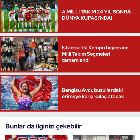
A MİLLİ TAKIM 24 YIL SONRA
DÜNYA KUPASI’NDA!
İstanbul’da Kempo heyecanı:
Milli Takım Seçmeleri
tamamlandı
Bengisu Avcı, buzullardaki
erimeye karşı kulaç atacak
Bunlar da ilginizi çekebilir