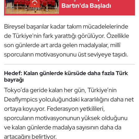
Bartın'da Başladı
Kempo
Kick Boks
Bireysel başarılar kadar takım mücadelelerinde
de Türkiye'nin fark yarattığı görülüyor. Özellikle
Kürek
son günlerde art arda gelen madalyalar, millî
Masa Tenisi
sporcuların motivasyonunu üst seviyeye taşıdı.
Modern Pentatlon
Hedef: Kalan günlerde kürsüde daha fazla Türk
bayrağı
Motor Sporları
Tokyo’da geride kalan her gün, Türkiye’nin
Deaflympics yolculuğundaki kararlılığını daha net
Muay Thai
ortaya koyuyor. Federasyon yetkilileri,
Okçuluk
sporcuların motivasyonunun yüksek olduğunu
ve kalan günlerde madalya sayısının daha da
Optimist
artacağını belirtiyor.