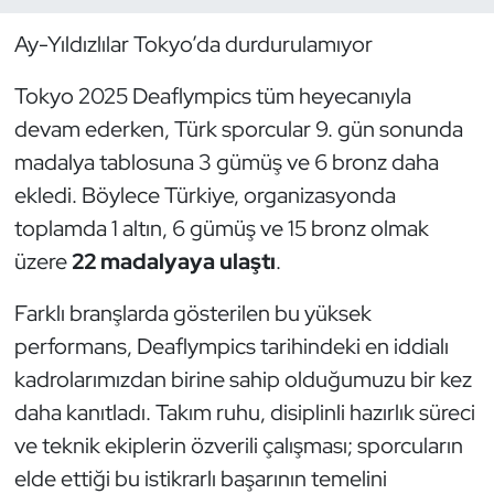
Ay-Yıldızlılar Tokyo’da durdurulamıyor
Dans Sporları
Tokyo 2025 Deaflympics tüm heyecanıyla
Dövüş Sanatı
devam ederken, Türk sporcular 9. gün sonunda
madalya tablosuna 3 gümüş ve 6 bronz daha
E-Spor
ekledi. Böylece Türkiye, organizasyonda
Eskrim
toplamda 1 altın, 6 gümüş ve 15 bronz olmak
üzere
22 madalyaya ulaştı
.
Futbol
Farklı branşlarda gösterilen bu yüksek
Futsal
performans, Deaflympics tarihindeki en iddialı
kadrolarımızdan birine sahip olduğumuzu bir kez
Genel
daha kanıtladı. Takım ruhu, disiplinli hazırlık süreci
ve teknik ekiplerin özverili çalışması; sporcuların
Golf
elde ettiği bu istikrarlı başarının temelini