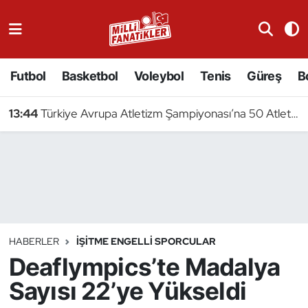
Atıcılık
Futbol
Basketbol
Voleybol
Tenis
Güreş
B
Atletizm
13:44
Türkiye Avrupa Atletizm Şampiyonası’na 50 Atletle Gidiyor
Badminton
Basketbol
Beyzbol
Bilardo
HABERLER
İŞITME ENGELLI SPORCULAR
Deaflympics’te Madalya
Binicilik
Sayısı 22’ye Yükseldi
Bisiklet