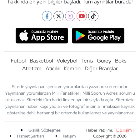
hakkında en yeni bilgiler başladı. Tüm ayrıntılar burada!
Futbol
Basketbol
Voleybol
Tenis
Güreş
Boks
Atletizm
Atıcılık
Kempo
Diğer Branşlar
Sitede yayınlanan içerik ve yorumlardan yazarları sorumludur.
Yayınlanan yorumlardan Milli Fanatikler | Milli Sporun Adresi sorumlu
tutulamaz. Sitedeki tüm harici linkler ayrı bir sayfada açılır. Sitemizde
yayınlanan haber, köşe yazıları ve fotoğraflar izin alınmaksızın kaynak
gösterilse dahi, herhangi bir ortamda kullanılamaz ve yayınlanamaz
Gizlilik Sözleşmesi
Haber Yazılımı:
TE Bilişim
|
Hizmet Şartları
İletişim
Copyright © 2026