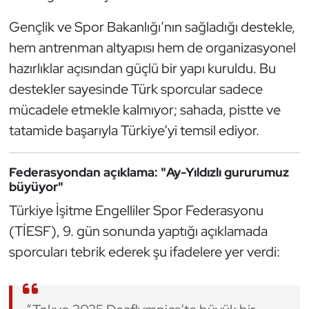
Oryantiring
Gençlik ve Spor Bakanlığı’nın sağladığı destekle,
hem antrenman altyapısı hem de organizasyonel
Özel Sporcular
hazırlıklar açısından güçlü bir yapı kuruldu. Bu
destekler sayesinde Türk sporcular sadece
Paralimpik
mücadele etmekle kalmıyor; sahada, pistte ve
Ragbi
tatamide başarıyla Türkiye’yi temsil ediyor.
Satranç
Federasyondan açıklama: "Ay-Yıldızlı gururumuz
büyüyor"
Su Topu
Türkiye İşitme Engelliler Spor Federasyonu
(TİESF), 9. gün sonunda yaptığı açıklamada
Sualtı Sporları
sporcuları tebrik ederek şu ifadelere yer verdi:
Tekvando
Tenis