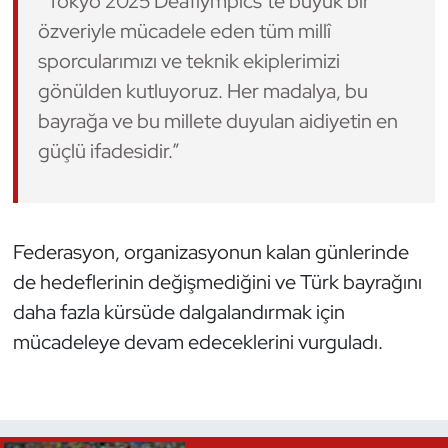
“Tokyo 2025 Deaflympics’te büyük bir
özveriyle mücadele eden tüm millî
Triatlon
sporcularımızı ve teknik ekiplerimizi
gönülden kutluyoruz. Her madalya, bu
Voleybol
bayrağa ve bu millete duyulan aidiyetin en
Vücut Geliştirme Fitness
güçlü ifadesidir.”
Wushu Kungfu
Yelken
Federasyon, organizasyonun kalan günlerinde
de hedeflerinin değişmediğini ve Türk bayrağını
Yüzme
daha fazla kürsüde dalgalandırmak için
mücadeleye devam edeceklerini vurguladı.