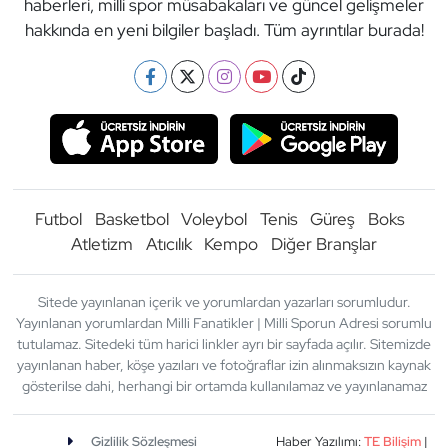
haberleri, milli spor müsabakaları ve güncel gelişmeler
hakkında en yeni bilgiler başladı. Tüm ayrıntılar burada!
Futbol
Basketbol
Voleybol
Tenis
Güreş
Boks
Atletizm
Atıcılık
Kempo
Diğer Branşlar
Sitede yayınlanan içerik ve yorumlardan yazarları sorumludur.
Yayınlanan yorumlardan Milli Fanatikler | Milli Sporun Adresi sorumlu
tutulamaz. Sitedeki tüm harici linkler ayrı bir sayfada açılır. Sitemizde
yayınlanan haber, köşe yazıları ve fotoğraflar izin alınmaksızın kaynak
gösterilse dahi, herhangi bir ortamda kullanılamaz ve yayınlanamaz
Gizlilik Sözleşmesi
Haber Yazılımı:
TE Bilişim
|