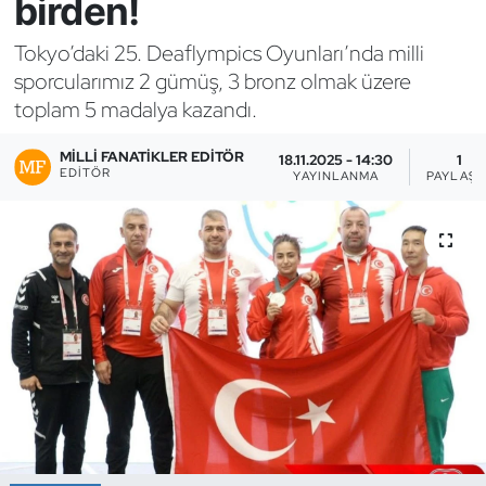
birden!
Bocce Bowling Dart
Tokyo’daki 25. Deaflympics Oyunları’nda milli
sporcularımız 2 gümüş, 3 bronz olmak üzere
Boks
toplam 5 madalya kazandı.
Briç
MILLI FANATIKLER EDITÖR
18.11.2025 - 14:30
1
EDITÖR
YAYINLANMA
PAYLAŞI
Buz Hokeyi
Buz Pateni
Çim Hokeyi
Cimnastik
Curling
Dağcılık