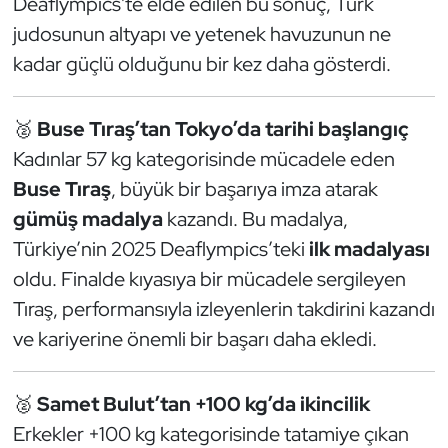
Deaflympics'te elde edilen bu sonuç, Türk
Güreş
judosunun altyapı ve yetenek havuzunun ne
Halter
kadar güçlü olduğunu bir kez daha gösterdi.
Hava Sporları
🥈
Buse Tıraş’tan Tokyo’da tarihi başlangıç
Kadınlar 57 kg kategorisinde mücadele eden
Hentbol
Buse Tıraş
, büyük bir başarıya imza atarak
İşitme Engelli Sporcular
gümüş madalya
kazandı. Bu madalya,
Türkiye’nin 2025 Deaflympics’teki
ilk madalyası
Judo ve Kuraş
oldu. Finalde kıyasıya bir mücadele sergileyen
Tıraş, performansıyla izleyenlerin takdirini kazandı
Kano ve Rafting
ve kariyerine önemli bir başarı daha ekledi.
Karate
🥈
Samet Bulut’tan +100 kg’da ikincilik
Kayak
Erkekler +100 kg kategorisinde tatamiye çıkan