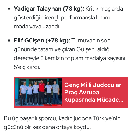
Yadigar Talayhan (78 kg):
Kritik maçlarda
Oryantiring
gösterdiği dirençli performansla bronz
Özel Sporcular
madalyaya uzandı.
Paralimpik
Elif Gülşen (+78 kg):
Turnuvanın son
gününde tatamiye çıkan Gülşen, aldığı
Ragbi
dereceyle ülkemizin toplam madalya sayısını
5’e çıkardı.
Satranç
Su Topu
Genç Milli Judocular
Prag Avrupa
Sualtı Sporları
Kupası'nda Mücadele
Edecek
Tekvando
Bu üç başarılı sporcu, kadın judoda Türkiye’nin
gücünü bir kez daha ortaya koydu.
Tenis