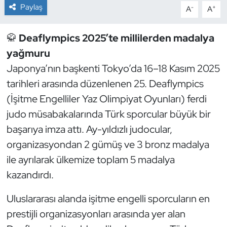
Paylaş
-
+
A
A
Dans Sporları
🥋
Deaflympics 2025’te millilerden madalya
Dövüş Sanatı
yağmuru
Japonya’nın başkenti Tokyo’da 16–18 Kasım 2025
E-Spor
tarihleri arasında düzenlenen 25. Deaflympics
(İşitme Engelliler Yaz Olimpiyat Oyunları) ferdi
Eskrim
judo müsabakalarında Türk sporcular büyük bir
Futbol
başarıya imza attı. Ay-yıldızlı judocular,
organizasyondan 2 gümüş ve 3 bronz madalya
Futsal
ile ayrılarak ülkemize toplam 5 madalya
kazandırdı.
Genel
Uluslararası alanda işitme engelli sporcuların en
Golf
prestijli organizasyonları arasında yer alan