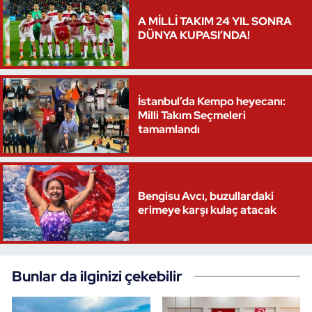
A MİLLİ TAKIM 24 YIL SONRA
DÜNYA KUPASI’NDA!
İstanbul’da Kempo heyecanı:
Milli Takım Seçmeleri
tamamlandı
Bengisu Avcı, buzullardaki
erimeye karşı kulaç atacak
Bunlar da ilginizi çekebilir