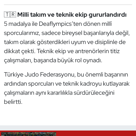
Triatlon
🇹🇷
Milli takım ve teknik ekip gururlandırdı
5 madalya ile Deaflympics’ten dönen millî
Voleybol
sporcularımız, sadece bireysel başarılarıyla değil,
takım olarak gösterdikleri uyum ve disiplinle de
Vücut Geliştirme Fitness
dikkat çekti. Teknik ekip ve antrenörlerin titiz
Wushu Kungfu
çalışmaları, başarıda büyük rol oynadı.
Türkiye Judo Federasyonu, bu önemli başarının
Yelken
ardından sporcuları ve teknik kadroyu kutlayarak
Yüzme
çalışmaların aynı kararlılıkla sürdürüleceğini
belirtti.