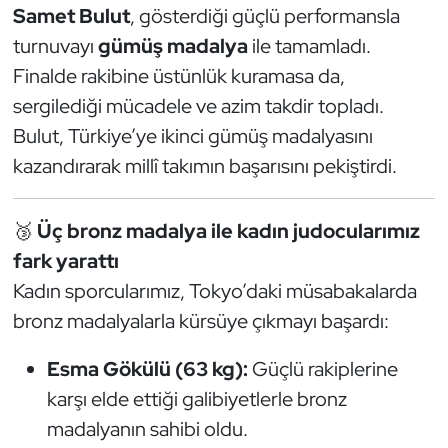
Samet Bulut
, gösterdiği güçlü performansla
Kempo
turnuvayı
gümüş madalya
ile tamamladı.
Kick Boks
Finalde rakibine üstünlük kuramasa da,
sergilediği mücadele ve azim takdir topladı.
Kürek
Bulut, Türkiye’ye ikinci gümüş madalyasını
kazandırarak millî takımın başarısını pekiştirdi.
Masa Tenisi
Modern Pentatlon
🥉
Üç bronz madalya ile kadın judocularımız
fark yarattı
Motor Sporları
Kadın sporcularımız, Tokyo’daki müsabakalarda
bronz madalyalarla kürsüye çıkmayı başardı:
Muay Thai
Esma Gökülü (63 kg):
Güçlü rakiplerine
Okçuluk
karşı elde ettiği galibiyetlerle bronz
Optimist
madalyanın sahibi oldu.