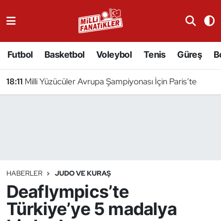
Atıcılık
Futbol
Basketbol
Voleybol
Tenis
Güreş
B
Atletizm
18:11
Milli Yüzücüler Avrupa Şampiyonası İçin Paris’te
Badminton
Basketbol
Beyzbol
Bilardo
HABERLER
JUDO VE KURAŞ
Deaflympics’te
Binicilik
Türkiye’ye 5 madalya
Bisiklet