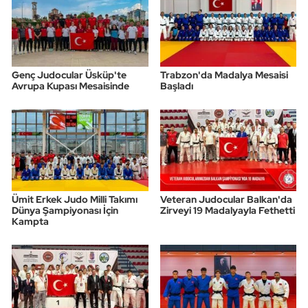
Genç Judocular Üsküp'te
Trabzon'da Madalya Mesaisi
Avrupa Kupası Mesaisinde
Başladı
Ümit Erkek Judo Milli Takımı
Veteran Judocular Balkan'da
Dünya Şampiyonası İçin
Zirveyi 19 Madalyayla Fethetti
Kampta