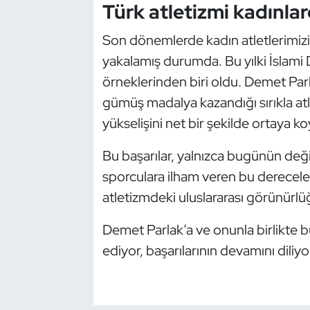
Türk atletizmi kadınlar
Oryantiring
Son dönemlerde kadın atletlerimizin 
Özel Sporcular
yakalamış durumda. Bu yılki İslam
örneklerinden biri oldu. Demet Parl
Paralimpik
gümüş madalya kazandığı sırıkla atl
yükselişini net bir şekilde ortaya k
Ragbi
Bu başarılar, yalnızca bugünün değil
Satranç
sporculara ilham veren bu dereceler, 
atletizmdeki uluslararası görünürlü
Su Topu
Demet Parlak’a ve onunla birlikte 
Sualtı Sporları
ediyor, başarılarının devamını diliyo
Tekvando
Tenis