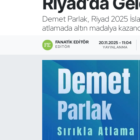
Riyad’da Gel
Bocce Bowling Dart
Demet Parlak, Riyad 2025 İslam
atlamada altın madalya kazand
Boks
FANATIK EDITÖR
Briç
20.11.2025 - 11:04
EDITÖR
YAYINLANMA
Buz Hokeyi
Buz Pateni
Çim Hokeyi
Cimnastik
Curling
Dağcılık