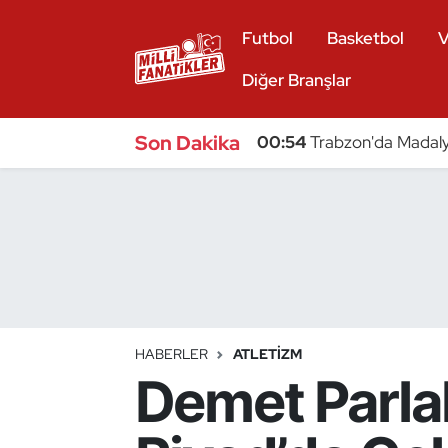
Futbol
Basketbol
V
Atıcılık
Diğer Branşlar
Atletizm
Son Dakika
00:54
Trabzon'da Madaly
Badminton
Basketbol
Beyzbol
Bilardo
HABERLER
ATLETIZM
Demet Parlak
Binicilik
Bisiklet