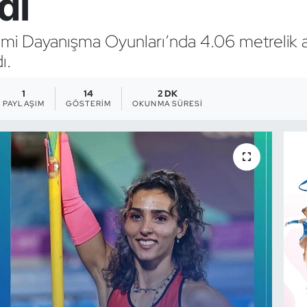
di
i Dayanışma Oyunları’nda 4.06 metrelik atla
ı.
1
14
2 DK
PAYLAŞIM
GÖSTERIM
OKUNMA SÜRESI