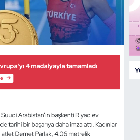
 Avrupa'yı 4 madalyayla tamamladı
Y
le
u
Suudi Arabistan’ın başkenti Riyad ev
e tarihi bir başarıya daha imza attı. Kadınlar
li atlet Demet Parlak, 4.06 metrelik