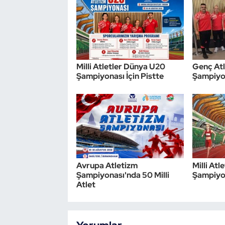
Milli Atletler Dünya U20
Genç Atl
Şampiyonası İçin Pistte
Şampiyon
Avrupa Atletizm
Milli At
Şampiyonası'nda 50 Milli
Şampiyo
Atlet