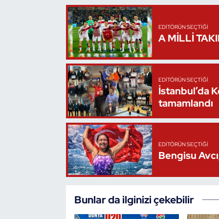
Triatlon
EDITÖRÜN SEÇTIĞI
A MİLLİ TAK
Voleybol
Vücut Geliştirme Fitness
EDITÖRÜN SEÇTIĞI
İstanbul’da 
Wushu Kungfu
tamamlandı
Yelken
Yüzme
EDITÖRÜN SEÇTIĞI
Bengisu Avcı,
Bunlar da ilginizi çekebilir