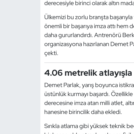
Güreş
derecesiyle birinci olarak altın mad
Ülkemizi bu zorlu branşta başarıyla
Halter
önemli bir başarıya imza attı hem de
Hava Sporları
daha gururlandırdı. Antrenörü Berka
organizasyona hazırlanan Demet Parl
Hentbol
çekti.
İşitme Engelli Sporcular
4.06 metrelik atlayışla
Judo ve Kuraş
Demet Parlak, yarış boyunca istikrar
üstünlük kurmayı başardı. Özellikle 
Kano ve Rafting
derecesine imza atan milli atlet, al
Karate
hanesine birincilik daha ekledi.
Kayak
Sırıkla atlama gibi yüksek teknik b