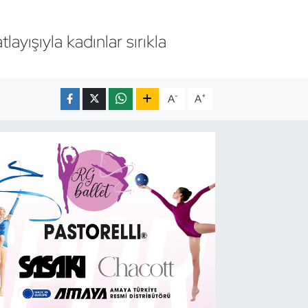
yışıyla kadınlar sırıkla
-
+
A
A