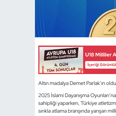
Dans Sporları
Dövüş Sanatı
E-Spor
Eskrim
U18 Milliler
Futbol
İçeriği Görüntü
Futsal
Altın madalya Demet Parlak’ın old
Genel
2025 İslami Dayanışma Oyunları’na 
sahipliği yaparken, Türkiye atletizmd
Golf
sırıkla atlama branşında yarışan mil