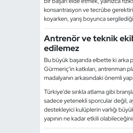
bir başarı elde etmek, yalnızca fiz
Kempo
konsantrasyon ve tecrübe gerektiriy
koyarken, yarış boyunca sergilediği
Kick Boks
Kürek
Antrenör ve teknik ekib
edilemez
Masa Tenisi
Bu büyük başarıda elbette ki arka
Modern Pentatlon
Gürmeriç’in katkıları, antrenman plan
madalyanın arkasındaki önemli yapı 
Motor Sporları
Türkiye’de sırıkla atlama gibi branşl
Muay Thai
sadece yetenekli sporcular değil, 
destekleyici kulüplerin varlığı büy
Okçuluk
yapının ne kadar etkili olabileceğin
Optimist