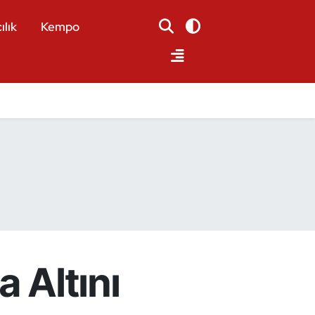
ılık
Kempo
 Altını