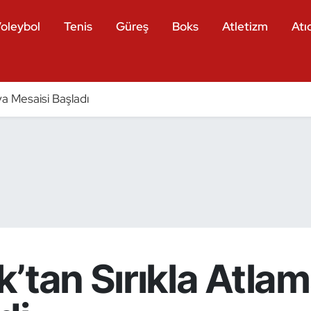
oleybol
Tenis
Güreş
Boks
Atletizm
Atıc
a Mesaisi Başladı
’tan Sırıkla Atlama