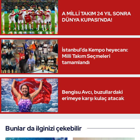
A MİLLİ TAKIM 24 YIL SONRA
DÜNYA KUPASI’NDA!
İstanbul’da Kempo heyecanı:
Milli Takım Seçmeleri
tamamlandı
Bengisu Avcı, buzullardaki
erimeye karşı kulaç atacak
Bunlar da ilginizi çekebilir