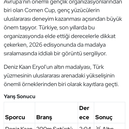
Avrupa'nın önemli gençlik organizasyonlarından
biri olan Comen Cup, genç yüzücülerin
Triatlon
uluslararası deneyim kazanması açısından büyük
Voleybol
önem taşıyor. Türkiye, son yıllarda bu
organizasyonda elde ettiği derecelerle dikkat
Vücut Geliştirme Fitness
çekerken, 2026 edisyonunda da madalya
sıralamasında iddialı bir görüntü sergiliyor.
Wushu Kungfu
Deniz Kaan Eryol'un altın madalyası, Türk
Yelken
yüzmesinin uluslararası arenadaki yükselişinin
önemli örneklerinden biri olarak kayıtlara geçti.
Yüzme
Yarış Sonucu
Der
Sporcu
Branş
ece
Sonuç
Deniz Kaan
200m Sırtüstü
2:04.
🥇 Altın