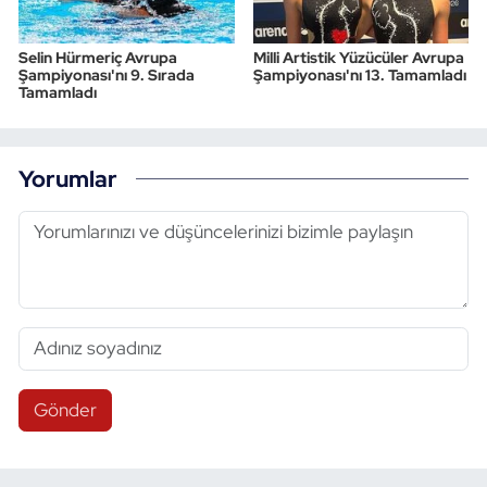
Selin Hürmeriç Avrupa
Milli Artistik Yüzücüler Avrupa
Şampiyonası'nı 9. Sırada
Şampiyonası'nı 13. Tamamladı
Tamamladı
Yorumlar
Gönder