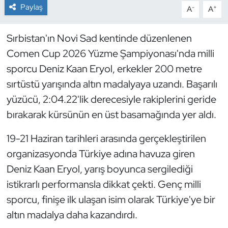
Paylaş
-
+
A
A
Dans Sporları
Sırbistan'ın Novi Sad kentinde düzenlenen
Dövüş Sanatı
Comen Cup 2026 Yüzme Şampiyonası'nda milli
sporcu Deniz Kaan Eryol, erkekler 200 metre
E-Spor
sırtüstü yarışında altın madalyaya uzandı. Başarılı
yüzücü, 2:04.22'lik derecesiyle rakiplerini geride
Eskrim
bırakarak kürsünün en üst basamağında yer aldı.
Futbol
19-21 Haziran tarihleri arasında gerçekleştirilen
organizasyonda Türkiye adına havuza giren
Futsal
Deniz Kaan Eryol, yarış boyunca sergilediği
Genel
istikrarlı performansla dikkat çekti. Genç milli
sporcu, finişe ilk ulaşan isim olarak Türkiye'ye bir
Golf
altın madalya daha kazandırdı.