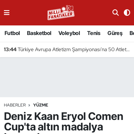
Atıcılık
Futbol
Basketbol
Voleybol
Tenis
Güreş
B
Atletizm
13:44
Türkiye Avrupa Atletizm Şampiyonası’na 50 Atletle Gidiyor
Badminton
Basketbol
Beyzbol
Bilardo
HABERLER
YÜZME
Deniz Kaan Eryol Comen
Binicilik
Cup'ta altın madalya
Bisiklet