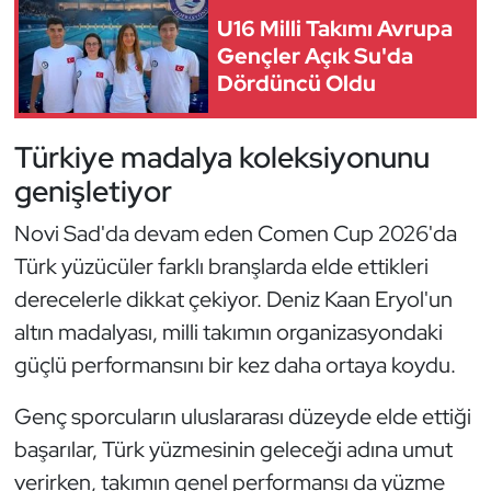
Kempo
U16 Milli Takımı Avrupa
Gençler Açık Su'da
Kick Boks
Dördüncü Oldu
Kürek
Türkiye madalya koleksiyonunu
genişletiyor
Masa Tenisi
Novi Sad'da devam eden Comen Cup 2026'da
Modern Pentatlon
Türk yüzücüler farklı branşlarda elde ettikleri
derecelerle dikkat çekiyor. Deniz Kaan Eryol'un
Motor Sporları
altın madalyası, milli takımın organizasyondaki
Muay Thai
güçlü performansını bir kez daha ortaya koydu.
Okçuluk
Genç sporcuların uluslararası düzeyde elde ettiği
başarılar, Türk yüzmesinin geleceği adına umut
Optimist
verirken, takımın genel performansı da yüzme