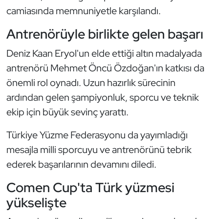
camiasında memnuniyetle karşılandı.
Oryantiring
Antrenörüyle birlikte gelen başarı
Özel Sporcular
Deniz Kaan Eryol'un elde ettiği altın madalyada
Paralimpik
antrenörü Mehmet Öncü Özdoğan'ın katkısı da
önemli rol oynadı. Uzun hazırlık sürecinin
Ragbi
ardından gelen şampiyonluk, sporcu ve teknik
ekip için büyük sevinç yarattı.
Satranç
Türkiye Yüzme Federasyonu da yayımladığı
Su Topu
mesajla milli sporcuyu ve antrenörünü tebrik
ederek başarılarının devamını diledi.
Sualtı Sporları
Comen Cup'ta Türk yüzmesi
Tekvando
yükselişte
Tenis