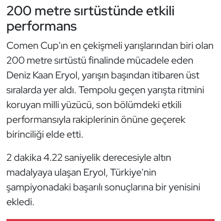
Güreş
200 metre sırtüstünde etkili
performans
Halter
Comen Cup'ın en çekişmeli yarışlarından biri olan
Hava Sporları
200 metre sırtüstü finalinde mücadele eden
Deniz Kaan Eryol, yarışın başından itibaren üst
Hentbol
sıralarda yer aldı. Tempolu geçen yarışta ritmini
koruyan milli yüzücü, son bölümdeki etkili
İşitme Engelli Sporcular
performansıyla rakiplerinin önüne geçerek
Judo ve Kuraş
birinciliği elde etti.
Kano ve Rafting
2 dakika 4.22 saniyelik derecesiyle altın
madalyaya ulaşan Eryol, Türkiye'nin
Karate
şampiyonadaki başarılı sonuçlarına bir yenisini
ekledi.
Kayak