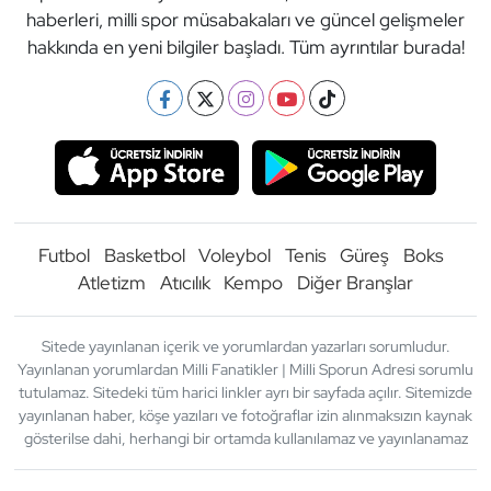
haberleri, milli spor müsabakaları ve güncel gelişmeler
hakkında en yeni bilgiler başladı. Tüm ayrıntılar burada!
Futbol
Basketbol
Voleybol
Tenis
Güreş
Boks
Atletizm
Atıcılık
Kempo
Diğer Branşlar
Sitede yayınlanan içerik ve yorumlardan yazarları sorumludur.
Yayınlanan yorumlardan Milli Fanatikler | Milli Sporun Adresi sorumlu
tutulamaz. Sitedeki tüm harici linkler ayrı bir sayfada açılır. Sitemizde
yayınlanan haber, köşe yazıları ve fotoğraflar izin alınmaksızın kaynak
gösterilse dahi, herhangi bir ortamda kullanılamaz ve yayınlanamaz