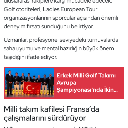
uluslararası rakiplere karşı mücadele edecek.
Güreş
Golf otoriteleri, Ladies European Tour
Halter
organizasyonlarının sporcular açısından önemli
deneyim fırsatı sunduğunu belirtiyor.
Hava Sporları
Uzmanlar, profesyonel seviyedeki turnuvalarda
Hentbol
saha uyumu ve mental hazırlığın büyük önem
taşıdığını ifade ediyor.
İşitme Engelli Sporcular
Judo ve Kuraş
Erkek Milli Golf Takımı
Avrupa
Şampiyonası'nda İkinci
Kano ve Rafting
Oldu
Karate
Milli takım kafilesi Fransa’da
çalışmalarını sürdürüyor
Kayak