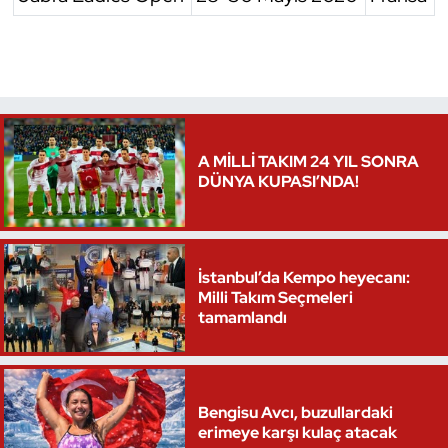
Triatlon
Voleybol
Vücut Geliştirme Fitness
A MİLLİ TAKIM 24 YIL SONRA
DÜNYA KUPASI’NDA!
Wushu Kungfu
Yelken
İstanbul’da Kempo heyecanı:
Yüzme
Milli Takım Seçmeleri
tamamlandı
Bengisu Avcı, buzullardaki
erimeye karşı kulaç atacak