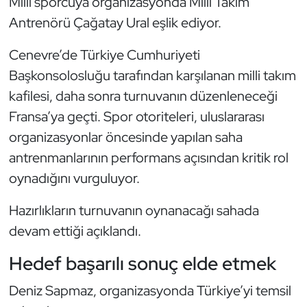
Milli sporcuya organizasyonda Milli Takım
Kempo
Antrenörü Çağatay Ural eşlik ediyor.
Kick Boks
Cenevre’de Türkiye Cumhuriyeti
Başkonsolosluğu tarafından karşılanan milli takım
Kürek
kafilesi, daha sonra turnuvanın düzenleneceği
Fransa’ya geçti. Spor otoriteleri, uluslararası
Masa Tenisi
organizasyonlar öncesinde yapılan saha
Modern Pentatlon
antrenmanlarının performans açısından kritik rol
oynadığını vurguluyor.
Motor Sporları
Hazırlıkların turnuvanın oynanacağı sahada
Muay Thai
devam ettiği açıklandı.
Okçuluk
Hedef başarılı sonuç elde etmek
Deniz Sapmaz, organizasyonda Türkiye’yi temsil
Optimist