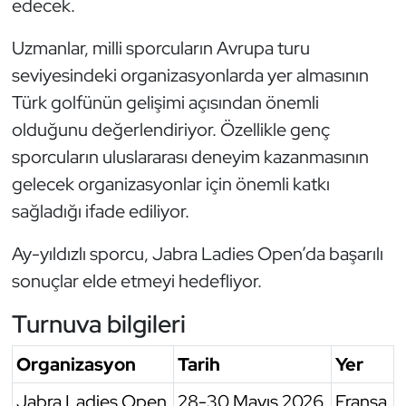
edecek.
Oryantiring
Uzmanlar, milli sporcuların Avrupa turu
Özel Sporcular
seviyesindeki organizasyonlarda yer almasının
Türk golfünün gelişimi açısından önemli
Paralimpik
olduğunu değerlendiriyor. Özellikle genç
sporcuların uluslararası deneyim kazanmasının
Ragbi
gelecek organizasyonlar için önemli katkı
sağladığı ifade ediliyor.
Satranç
Ay-yıldızlı sporcu, Jabra Ladies Open’da başarılı
Su Topu
sonuçlar elde etmeyi hedefliyor.
Sualtı Sporları
Turnuva bilgileri
Tekvando
Organizasyon
Tarih
Yer
Tenis
Jabra Ladies Open
28-30 Mayıs 2026
Fransa