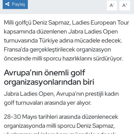
Paylaş
-
+
A
A
Dans Sporları
Milli golfçü Deniz Sapmaz, Ladies European Tour
Dövüş Sanatı
kapsamında düzenlenen Jabra Ladies Open
turnuvasında Türkiye adına mücadele edecek.
E-Spor
Fransa’da gerçekleştirilecek organizasyon
öncesinde milli sporcu hazırlıklarını sürdürüyor.
Eskrim
Avrupa’nın önemli golf
Futbol
organizasyonlarından biri
Futsal
Jabra Ladies Open, Avrupa’nın prestijli kadın
golf turnuvaları arasında yer alıyor.
Genel
28-30 Mayıs tarihleri arasında düzenlenecek
Golf
organizasyonda milli sporcu Deniz Sapmaz,