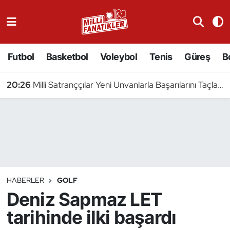
Atıcılık
Futbol
Basketbol
Voleybol
Tenis
Güreş
B
Atletizm
20:26
Milli Satranççılar Yeni Unvanlarla Başarılarını Taçlandırdı
Badminton
Basketbol
Beyzbol
Bilardo
HABERLER
GOLF
Deniz Sapmaz LET
Binicilik
tarihinde ilki başardı
Bisiklet