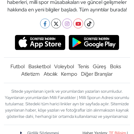
haberleri, milli spor müsabakaları ve güncel gelişmeler
hakkında en yeni bilgiler başladı. Tüm ayrıntılar burada!
Futbol
Basketbol
Voleybol
Tenis
Güreş
Boks
Atletizm
Atıcılık
Kempo
Diğer Branşlar
Sitede yayınlanan içerik ve yorumlardan yazarları sorumludur.
Yayınlanan yorumlardan Milli Fanatikler | Milli Sporun Adresi sorumlu
tutulamaz. Sitedeki tüm harici linkler ayrı bir sayfada açılır. Sitemizde
yayınlanan haber, köşe yazıları ve fotoğraflar izin alınmaksızın kaynak
gösterilse dahi, herhangi bir ortamda kullanılamaz ve yayınlanamaz
Gizlilik Sözleşmesi
Haber Yazılımı:
TE Bilişim
|