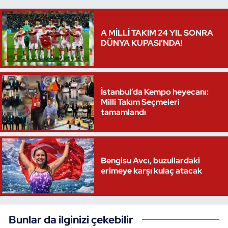
Triatlon
A MİLLİ TAKIM 24 YIL SONRA
DÜNYA KUPASI’NDA!
Voleybol
Vücut Geliştirme Fitness
İstanbul’da Kempo heyecanı:
Wushu Kungfu
Milli Takım Seçmeleri
tamamlandı
Yelken
Yüzme
Bengisu Avcı, buzullardaki
erimeye karşı kulaç atacak
Bunlar da ilginizi çekebilir