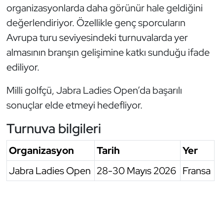
organizasyonlarda daha görünür hale geldiğini
Oryantiring
değerlendiriyor. Özellikle genç sporcuların
Avrupa turu seviyesindeki turnuvalarda yer
Özel Sporcular
almasının branşın gelişimine katkı sunduğu ifade
Paralimpik
ediliyor.
Milli golfçü, Jabra Ladies Open’da başarılı
Ragbi
sonuçlar elde etmeyi hedefliyor.
Satranç
Turnuva bilgileri
Su Topu
Organizasyon
Tarih
Yer
Sualtı Sporları
Jabra Ladies Open
28-30 Mayıs 2026
Fransa
Tekvando
Tenis