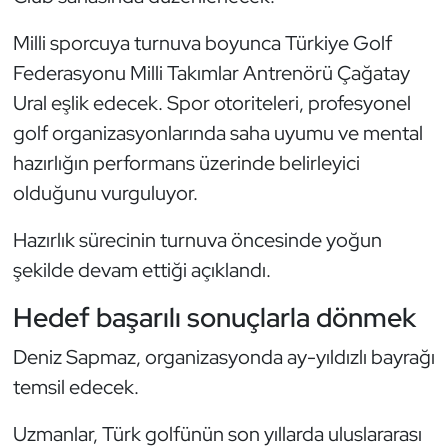
Kempo
Milli sporcuya turnuva boyunca Türkiye Golf
Kick Boks
Federasyonu Milli Takımlar Antrenörü Çağatay
Ural eşlik edecek. Spor otoriteleri, profesyonel
Kürek
golf organizasyonlarında saha uyumu ve mental
hazırlığın performans üzerinde belirleyici
Masa Tenisi
olduğunu vurguluyor.
Modern Pentatlon
Hazırlık sürecinin turnuva öncesinde yoğun
şekilde devam ettiği açıklandı.
Motor Sporları
Hedef başarılı sonuçlarla dönmek
Muay Thai
Deniz Sapmaz, organizasyonda ay-yıldızlı bayrağı
Okçuluk
temsil edecek.
Optimist
Uzmanlar, Türk golfünün son yıllarda uluslararası