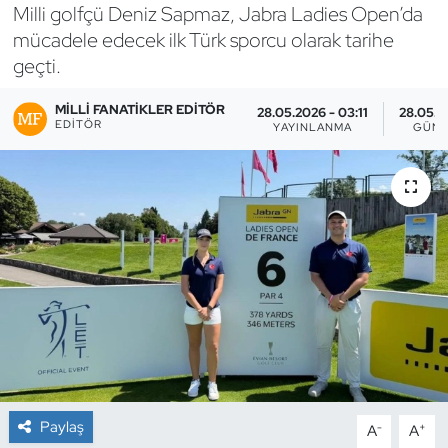
Milli golfçü Deniz Sapmaz, Jabra Ladies Open’da
Bocce Bowling Dart
mücadele edecek ilk Türk sporcu olarak tarihe
geçti.
Boks
MILLI FANATIKLER EDITÖR
28.05.2026 - 03:11
28.05.2
EDITÖR
YAYINLANMA
GÜNC
Briç
Buz Hokeyi
Buz Pateni
Çim Hokeyi
Cimnastik
Curling
Paylaş
-
+
A
A
Dağcılık