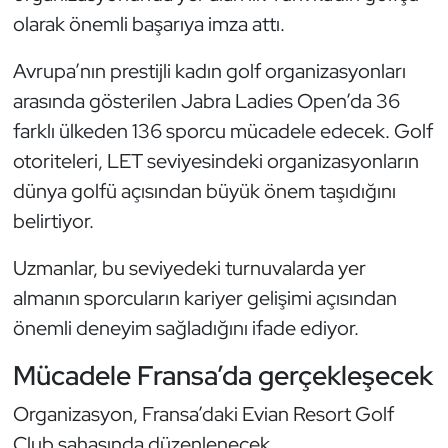
Güreş
olarak önemli başarıya imza attı.
Halter
Avrupa’nın prestijli kadın golf organizasyonları
arasında gösterilen Jabra Ladies Open’da 36
Hava Sporları
farklı ülkeden 136 sporcu mücadele edecek. Golf
otoriteleri, LET seviyesindeki organizasyonların
Hentbol
dünya golfü açısından büyük önem taşıdığını
İşitme Engelli Sporcular
belirtiyor.
Judo ve Kuraş
Uzmanlar, bu seviyedeki turnuvalarda yer
almanın sporcuların kariyer gelişimi açısından
Kano ve Rafting
önemli deneyim sağladığını ifade ediyor.
Karate
Mücadele Fransa’da gerçekleşecek
Organizasyon, Fransa’daki Evian Resort Golf
Kayak
Club sahasında düzenlenecek.