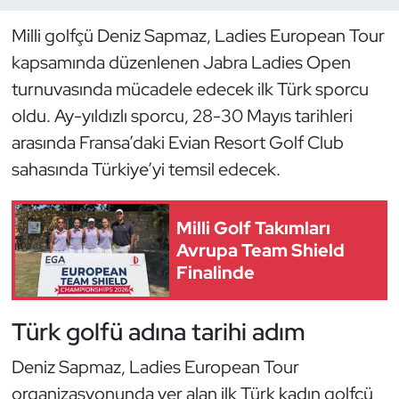
Milli golfçü Deniz Sapmaz, Ladies European Tour
Dans Sporları
kapsamında düzenlenen Jabra Ladies Open
Dövüş Sanatı
turnuvasında mücadele edecek ilk Türk sporcu
oldu. Ay-yıldızlı sporcu, 28-30 Mayıs tarihleri
E-Spor
arasında Fransa’daki Evian Resort Golf Club
sahasında Türkiye’yi temsil edecek.
Eskrim
Futbol
Milli Golf Takımları
Avrupa Team Shield
Futsal
Finalinde
Genel
Türk golfü adına tarihi adım
Golf
Deniz Sapmaz, Ladies European Tour
organizasyonunda yer alan ilk Türk kadın golfçü