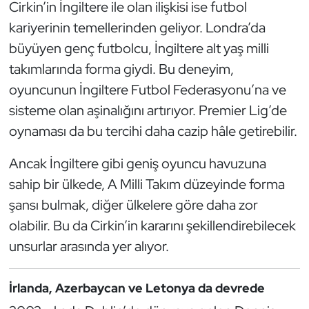
Cirkin’in İngiltere ile olan ilişkisi ise futbol
Oryantiring
kariyerinin temellerinden geliyor. Londra’da
büyüyen genç futbolcu, İngiltere alt yaş milli
Özel Sporcular
takımlarında forma giydi. Bu deneyim,
oyuncunun İngiltere Futbol Federasyonu’na ve
Paralimpik
sisteme olan aşinalığını artırıyor. Premier Lig’de
Ragbi
oynaması da bu tercihi daha cazip hâle getirebilir.
Satranç
Ancak İngiltere gibi geniş oyuncu havuzuna
sahip bir ülkede, A Milli Takım düzeyinde forma
Su Topu
şansı bulmak, diğer ülkelere göre daha zor
olabilir. Bu da Cirkin’in kararını şekillendirebilecek
Sualtı Sporları
unsurlar arasında yer alıyor.
Tekvando
İrlanda, Azerbaycan ve Letonya da devrede
Tenis