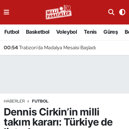
Atıcılık
Futbol
Basketbol
Voleybol
Tenis
Güreş
B
Atletizm
00:54
Trabzon'da Madalya Mesaisi Başladı
Badminton
Basketbol
Beyzbol
Bilardo
HABERLER
FUTBOL
Dennis Cirkin’in milli
Binicilik
takım kararı: Türkiye de
Bisiklet