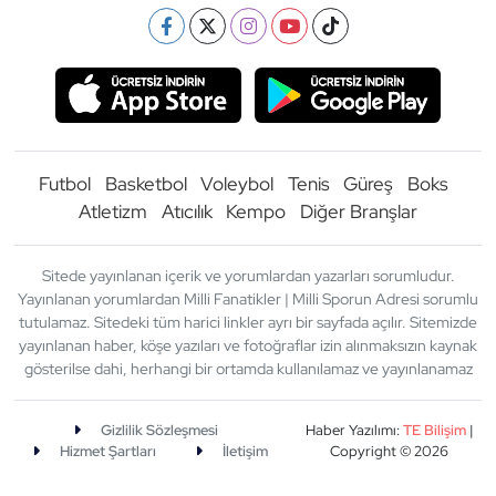
Futbol
Basketbol
Voleybol
Tenis
Güreş
Boks
Atletizm
Atıcılık
Kempo
Diğer Branşlar
Sitede yayınlanan içerik ve yorumlardan yazarları sorumludur.
Yayınlanan yorumlardan Milli Fanatikler | Milli Sporun Adresi sorumlu
tutulamaz. Sitedeki tüm harici linkler ayrı bir sayfada açılır. Sitemizde
yayınlanan haber, köşe yazıları ve fotoğraflar izin alınmaksızın kaynak
gösterilse dahi, herhangi bir ortamda kullanılamaz ve yayınlanamaz
Gizlilik Sözleşmesi
Haber Yazılımı:
TE Bilişim
|
Hizmet Şartları
İletişim
Copyright © 2026