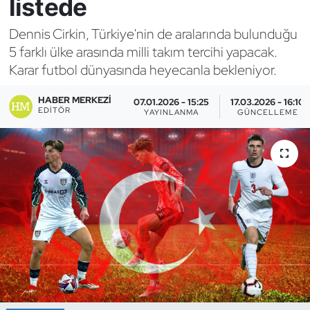
listede
Bocce Bowling Dart
Dennis Cirkin, Türkiye'nin de aralarında bulunduğu
5 farklı ülke arasında milli takım tercihi yapacak.
Boks
Karar futbol dünyasında heyecanla bekleniyor.
Briç
HABER MERKEZI
07.01.2026 - 15:25
17.03.2026 - 16:10
EDITÖR
YAYINLANMA
GÜNCELLEME
Buz Hokeyi
Buz Pateni
Çim Hokeyi
Cimnastik
Curling
Dağcılık