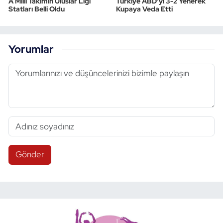
A Milli Takımın Uluslar Ligi
Türkiye ABD'yi 3-2 Yenerek
Statları Belli Oldu
Kupaya Veda Etti
Yorumlar
Gönder