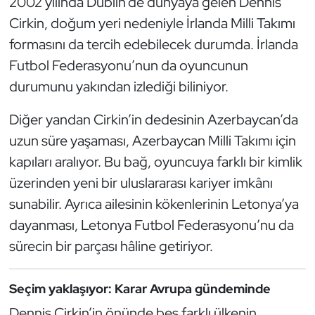
2002 yılında Dublin’de dünyaya gelen Dennis
Cirkin, doğum yeri nedeniyle İrlanda Milli Takımı
Triatlon
formasını da tercih edebilecek durumda. İrlanda
Voleybol
Futbol Federasyonu’nun da oyuncunun
durumunu yakından izlediği biliniyor.
Vücut Geliştirme Fitness
Diğer yandan Cirkin’in dedesinin Azerbaycan’da
Wushu Kungfu
uzun süre yaşaması, Azerbaycan Milli Takımı için
kapıları aralıyor. Bu bağ, oyuncuya farklı bir kimlik
Yelken
üzerinden yeni bir uluslararası kariyer imkânı
sunabilir. Ayrıca ailesinin kökenlerinin Letonya’ya
Yüzme
dayanması, Letonya Futbol Federasyonu’nu da
sürecin bir parçası hâline getiriyor.
Seçim yaklaşıyor: Karar Avrupa gündeminde
Dennis Cirkin’in önünde beş farklı ülkenin