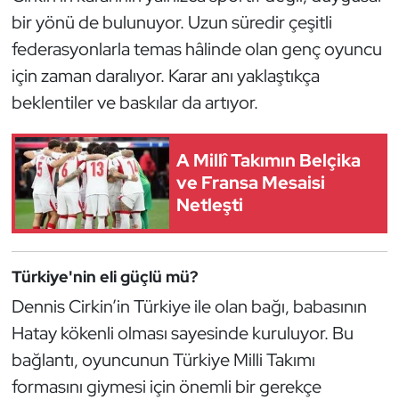
Güreş
bir yönü de bulunuyor. Uzun süredir çeşitli
federasyonlarla temas hâlinde olan genç oyuncu
Halter
için zaman daralıyor. Karar anı yaklaştıkça
Hava Sporları
beklentiler ve baskılar da artıyor.
Hentbol
A Millî Takımın Belçika
ve Fransa Mesaisi
İşitme Engelli Sporcular
Netleşti
Judo ve Kuraş
Türkiye'nin eli güçlü mü?
Kano ve Rafting
Dennis Cirkin’in Türkiye ile olan bağı, babasının
Karate
Hatay kökenli olması sayesinde kuruluyor. Bu
bağlantı, oyuncunun Türkiye Milli Takımı
Kayak
formasını giymesi için önemli bir gerekçe