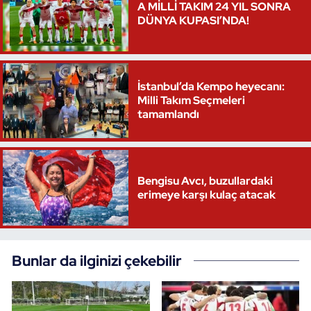
A MİLLİ TAKIM 24 YIL SONRA
DÜNYA KUPASI’NDA!
İstanbul’da Kempo heyecanı:
Milli Takım Seçmeleri
tamamlandı
Bengisu Avcı, buzullardaki
erimeye karşı kulaç atacak
Bunlar da ilginizi çekebilir