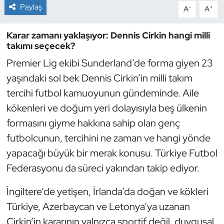
Paylaş
-
+
A
A
Dans Sporları
Karar zamanı yaklaşıyor: Dennis Cirkin hangi milli
takımı seçecek?
Dövüş Sanatı
Premier Lig ekibi Sunderland’de forma giyen 23
E-Spor
yaşındaki sol bek Dennis Cirkin’in milli takım
tercihi futbol kamuoyunun gündeminde. Aile
Eskrim
kökenleri ve doğum yeri dolayısıyla beş ülkenin
formasını giyme hakkına sahip olan genç
Futbol
futbolcunun, tercihini ne zaman ve hangi yönde
Futsal
yapacağı büyük bir merak konusu. Türkiye Futbol
Federasyonu da süreci yakından takip ediyor.
Genel
İngiltere’de yetişen, İrlanda’da doğan ve kökleri
Golf
Türkiye, Azerbaycan ve Letonya’ya uzanan
Cirkin’in kararının yalnızca sportif değil, duygusal