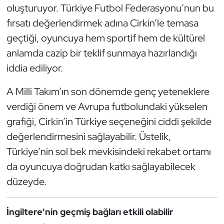
oluşturuyor. Türkiye Futbol Federasyonu’nun bu
Kempo
fırsatı değerlendirmek adına Cirkin’le temasa
Kick Boks
geçtiği, oyuncuya hem sportif hem de kültürel
anlamda cazip bir teklif sunmaya hazırlandığı
Kürek
iddia ediliyor.
Masa Tenisi
A Milli Takım’ın son dönemde genç yeteneklere
verdiği önem ve Avrupa futbolundaki yükselen
Modern Pentatlon
grafiği, Cirkin’in Türkiye seçeneğini ciddi şekilde
değerlendirmesini sağlayabilir. Üstelik,
Motor Sporları
Türkiye’nin sol bek mevkisindeki rekabet ortamı
Muay Thai
da oyuncuya doğrudan katkı sağlayabilecek
düzeyde.
Okçuluk
İngiltere'nin geçmiş bağları etkili olabilir
Optimist