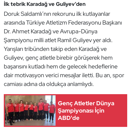
Güreş
İlk tebrik Karadağ ve Guliyev’den
Doruk Saldamlı’nın rekorunu ilk kutlayanlar
Halter
arasında Türkiye Atletizm Federasyonu Başkanı
Dr. Ahmet Karadağ ve Avrupa-Dünya
Hava Sporları
Şampiyonu milli atlet Ramil Guliyev yer aldı.
Hentbol
Yarışları tribünden takip eden Karadağ ve
Guliyev, genç atletle birebir görüşerek hem
İşitme Engelli Sporcular
başarısını kutladı hem de gelecek hedeflerine
dair motivasyon verici mesajlar iletti. Bu an, spor
Judo ve Kuraş
camiası adına da oldukça anlamlıydı.
Kano ve Rafting
Genç Atletler Dünya
Karate
Şampiyonası İçin
ABD'de
Kayak