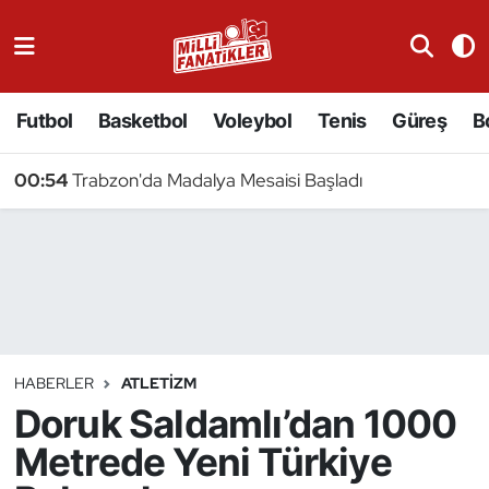
Atıcılık
Futbol
Basketbol
Voleybol
Tenis
Güreş
B
Atletizm
00:54
Trabzon'da Madalya Mesaisi Başladı
Badminton
Basketbol
Beyzbol
Bilardo
HABERLER
ATLETIZM
Doruk Saldamlı’dan 1000
Binicilik
Metrede Yeni Türkiye
Bisiklet