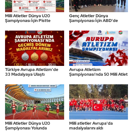
Triatlon
Milli Atletler Dünya U20
Genç Atletler Dünya
Şampiyonası İçin Pistte
Şampiyonası İçin ABD'de
Voleybol
Vücut Geliştirme Fitness
Wushu Kungfu
Türkiye Avrupa Atletizm'de
Avrupa Atletizm
Yelken
33 Madalyaya Ulaştı
Şampiyonası'nda 50 Milli Atlet
Yüzme
Milli Atletler Dünya U20
Milli atletler Avrupa'da
Şampiyonası Yolunda
madalyalarını aldı