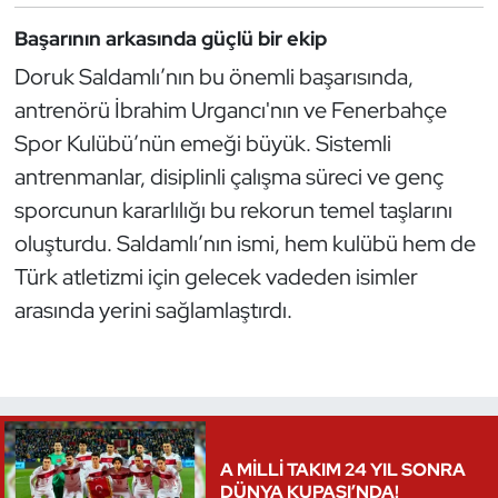
Kempo
Başarının arkasında güçlü bir ekip
Doruk Saldamlı’nın bu önemli başarısında,
Kick Boks
antrenörü İbrahim Urgancı'nın ve Fenerbahçe
Kürek
Spor Kulübü’nün emeği büyük. Sistemli
antrenmanlar, disiplinli çalışma süreci ve genç
Masa Tenisi
sporcunun kararlılığı bu rekorun temel taşlarını
oluşturdu. Saldamlı’nın ismi, hem kulübü hem de
Modern Pentatlon
Türk atletizmi için gelecek vadeden isimler
Motor Sporları
arasında yerini sağlamlaştırdı.
Muay Thai
Okçuluk
A MİLLİ TAKIM 24 YIL SONRA
Optimist
DÜNYA KUPASI’NDA!