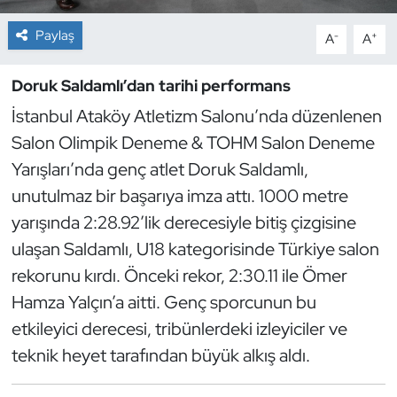
Paylaş
-
+
A
A
Dans Sporları
Doruk Saldamlı’dan tarihi performans
Dövüş Sanatı
İstanbul Ataköy Atletizm Salonu’nda düzenlenen
E-Spor
Salon Olimpik Deneme & TOHM Salon Deneme
Yarışları’nda genç atlet Doruk Saldamlı,
Eskrim
unutulmaz bir başarıya imza attı. 1000 metre
yarışında 2:28.92’lik derecesiyle bitiş çizgisine
Futbol
ulaşan Saldamlı, U18 kategorisinde Türkiye salon
Futsal
rekorunu kırdı. Önceki rekor, 2:30.11 ile Ömer
Hamza Yalçın’a aitti. Genç sporcunun bu
Genel
etkileyici derecesi, tribünlerdeki izleyiciler ve
teknik heyet tarafından büyük alkış aldı.
Golf