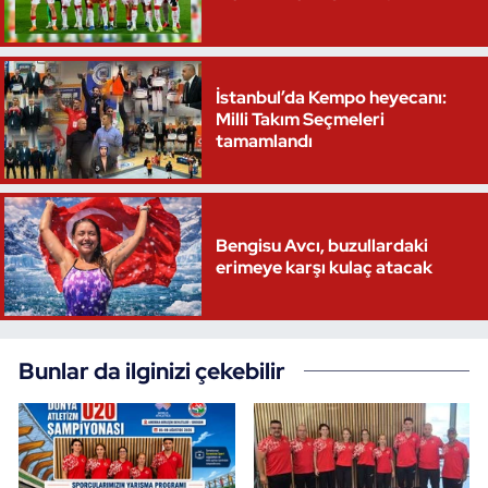
Oryantiring
Özel Sporcular
İstanbul’da Kempo heyecanı:
Milli Takım Seçmeleri
tamamlandı
Paralimpik
Ragbi
Bengisu Avcı, buzullardaki
Satranç
erimeye karşı kulaç atacak
Su Topu
Sualtı Sporları
Bunlar da ilginizi çekebilir
Tekvando
Tenis