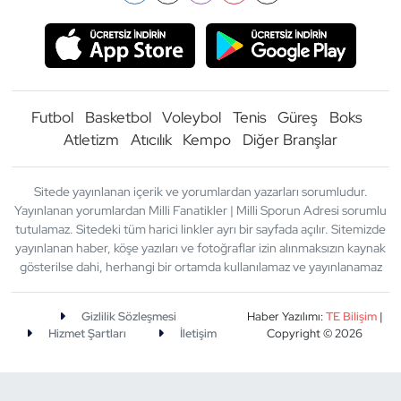
Futbol
Basketbol
Voleybol
Tenis
Güreş
Boks
Atletizm
Atıcılık
Kempo
Diğer Branşlar
Sitede yayınlanan içerik ve yorumlardan yazarları sorumludur.
Yayınlanan yorumlardan Milli Fanatikler | Milli Sporun Adresi sorumlu
tutulamaz. Sitedeki tüm harici linkler ayrı bir sayfada açılır. Sitemizde
yayınlanan haber, köşe yazıları ve fotoğraflar izin alınmaksızın kaynak
gösterilse dahi, herhangi bir ortamda kullanılamaz ve yayınlanamaz
Gizlilik Sözleşmesi
Haber Yazılımı:
TE Bilişim
|
Hizmet Şartları
İletişim
Copyright © 2026