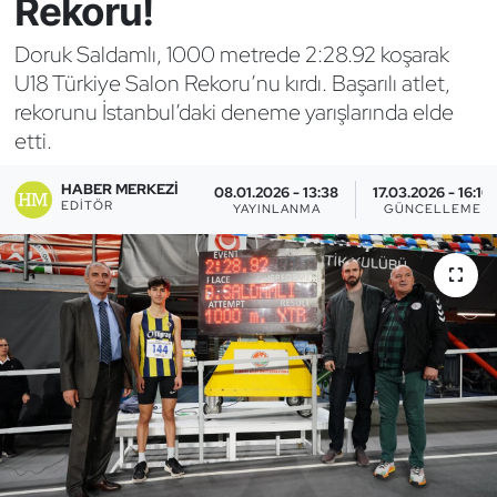
Rekoru!
Bocce Bowling Dart
Doruk Saldamlı, 1000 metrede 2:28.92 koşarak
U18 Türkiye Salon Rekoru’nu kırdı. Başarılı atlet,
Boks
rekorunu İstanbul’daki deneme yarışlarında elde
etti.
Briç
HABER MERKEZI
08.01.2026 - 13:38
17.03.2026 - 16:10
Buz Hokeyi
EDITÖR
YAYINLANMA
GÜNCELLEME
Buz Pateni
Çim Hokeyi
Cimnastik
Curling
Dağcılık