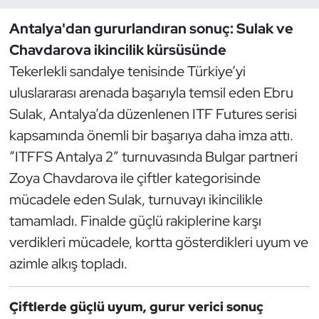
Antalya'dan gururlandıran sonuç: Sulak ve
Dans Sporları
Chavdarova ikincilik kürsüsünde
Dövüş Sanatı
Tekerlekli sandalye tenisinde Türkiye’yi
uluslararası arenada başarıyla temsil eden Ebru
E-Spor
Sulak, Antalya’da düzenlenen ITF Futures serisi
kapsamında önemli bir başarıya daha imza attı.
Eskrim
“ITFFS Antalya 2” turnuvasında Bulgar partneri
Zoya Chavdarova ile çiftler kategorisinde
Futbol
mücadele eden Sulak, turnuvayı ikincilikle
Futsal
tamamladı. Finalde güçlü rakiplerine karşı
verdikleri mücadele, kortta gösterdikleri uyum ve
Genel
azimle alkış topladı.
Golf
Çiftlerde güçlü uyum, gurur verici sonuç