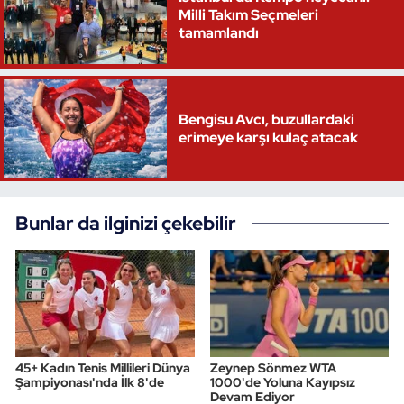
Milli Takım Seçmeleri
tamamlandı
Triatlon
Voleybol
Bengisu Avcı, buzullardaki
Vücut Geliştirme Fitness
erimeye karşı kulaç atacak
Wushu Kungfu
Yelken
Bunlar da ilginizi çekebilir
Yüzme
45+ Kadın Tenis Millileri Dünya
Zeynep Sönmez WTA
Şampiyonası'nda İlk 8'de
1000'de Yoluna Kayıpsız
Devam Ediyor