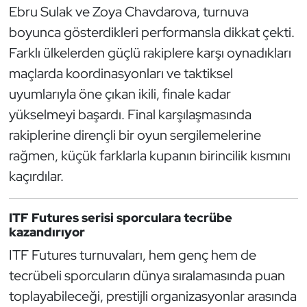
Güreş
Ebru Sulak ve Zoya Chavdarova, turnuva
boyunca gösterdikleri performansla dikkat çekti.
Halter
Farklı ülkelerden güçlü rakiplere karşı oynadıkları
maçlarda koordinasyonları ve taktiksel
Hava Sporları
uyumlarıyla öne çıkan ikili, finale kadar
Hentbol
yükselmeyi başardı. Final karşılaşmasında
rakiplerine dirençli bir oyun sergilemelerine
İşitme Engelli Sporcular
rağmen, küçük farklarla kupanın birincilik kısmını
kaçırdılar.
Judo ve Kuraş
Kano ve Rafting
ITF Futures serisi sporculara tecrübe
kazandırıyor
Karate
ITF Futures turnuvaları, hem genç hem de
tecrübeli sporcuların dünya sıralamasında puan
Kayak
toplayabileceği, prestijli organizasyonlar arasında