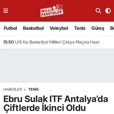
Atıcılık
Futbol
Basketbol
Voleybol
Tenis
Güreş
B
Atletizm
15:50
U18 Kız Basketbol Millileri Çekya Maçına Hazır
Badminton
Basketbol
Beyzbol
Bilardo
HABERLER
TENIS
Ebru Sulak ITF Antalya’da
Binicilik
Çiftlerde İkinci Oldu
Bisiklet