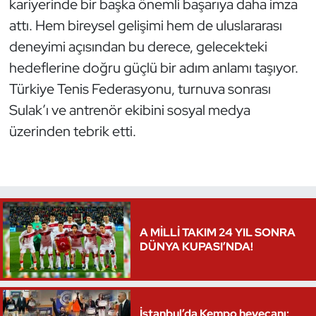
kariyerinde bir başka önemli başarıya daha imza
Oryantiring
attı. Hem bireysel gelişimi hem de uluslararası
deneyimi açısından bu derece, gelecekteki
Özel Sporcular
hedeflerine doğru güçlü bir adım anlamı taşıyor.
Türkiye Tenis Federasyonu, turnuva sonrası
Paralimpik
Sulak’ı ve antrenör ekibini sosyal medya
Ragbi
üzerinden tebrik etti.
Satranç
Su Topu
A MİLLİ TAKIM 24 YIL SONRA
Sualtı Sporları
DÜNYA KUPASI’NDA!
Tekvando
Tenis
İstanbul’da Kempo heyecanı: