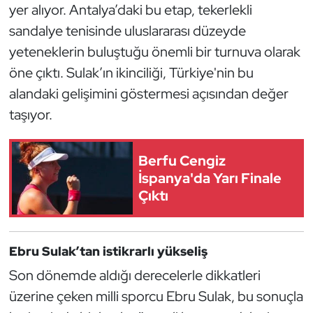
yer alıyor. Antalya’daki bu etap, tekerlekli
Kempo
sandalye tenisinde uluslararası düzeyde
Kick Boks
yeteneklerin buluştuğu önemli bir turnuva olarak
öne çıktı. Sulak’ın ikinciliği, Türkiye'nin bu
Kürek
alandaki gelişimini göstermesi açısından değer
taşıyor.
Masa Tenisi
Modern Pentatlon
Berfu Cengiz
İspanya'da Yarı Finale
Motor Sporları
Çıktı
Muay Thai
Ebru Sulak’tan istikrarlı yükseliş
Okçuluk
Son dönemde aldığı derecelerle dikkatleri
üzerine çeken milli sporcu Ebru Sulak, bu sonuçla
Optimist