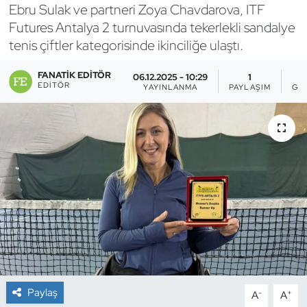
Ebru Sulak ve partneri Zoya Chavdarova, ITF
Bocce Bowling Dart
Futures Antalya 2 turnuvasında tekerlekli sandalye
tenis çiftler kategorisinde ikinciliğe ulaştı.
Boks
FANATIK EDITÖR
06.12.2025 - 10:29
1
EDITÖR
YAYINLANMA
PAYLAŞIM
GÖ
Briç
Buz Hokeyi
Buz Pateni
Çim Hokeyi
Cimnastik
Curling
Paylaş
-
+
A
A
Dağcılık