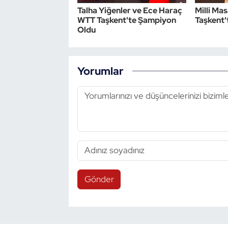
Talha Yiğenler ve Ece Haraç
Milli Ma
WTT Taşkent'te Şampiyon
Taşkent't
Triatlon
Oldu
Voleybol
Yorumlar
Vücut Geliştirme Fitness
Wushu Kungfu
Yelken
Yüzme
Gönder