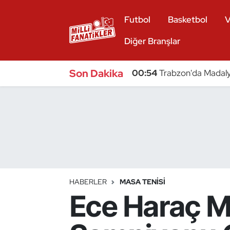
Futbol
Basketbol
V
Atıcılık
Diğer Branşlar
Atletizm
Son Dakika
00:54
Trabzon'da Madaly
Badminton
Basketbol
Beyzbol
Bilardo
HABERLER
MASA TENISI
Ece Haraç M
Binicilik
Bisiklet