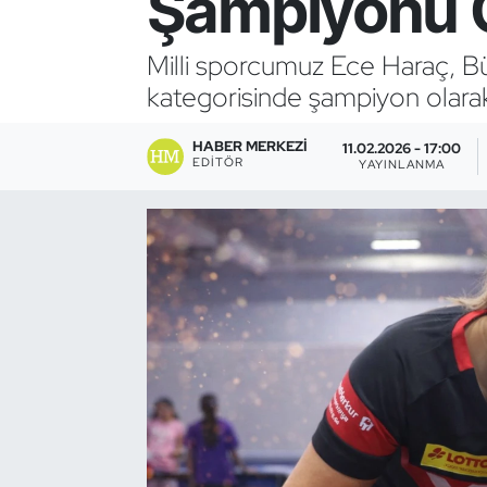
Şampiyonu 
Bocce Bowling Dart
Milli sporcumuz Ece Haraç, Bü
kategorisinde şampiyon olarak
Boks
HABER MERKEZI
Briç
11.02.2026 - 17:00
EDITÖR
YAYINLANMA
Buz Hokeyi
Buz Pateni
Çim Hokeyi
Cimnastik
Curling
Dağcılık