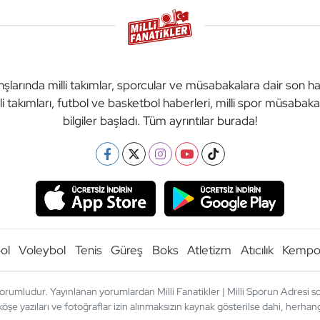
anşlarında milli takımlar, sporcular ve müsabakalara dair son h
li takımları, futbol ve basketbol haberleri, milli spor müsabak
bilgiler başladı. Tüm ayrıntılar burada!
ol
Voleybol
Tenis
Güreş
Boks
Atletizm
Atıcılık
Kemp
orumludur. Yayınlanan yorumlardan Milli Fanatikler | Milli Sporun Adresi sor
köşe yazıları ve fotoğraflar izin alınmaksızın kaynak gösterilse dahi, herh