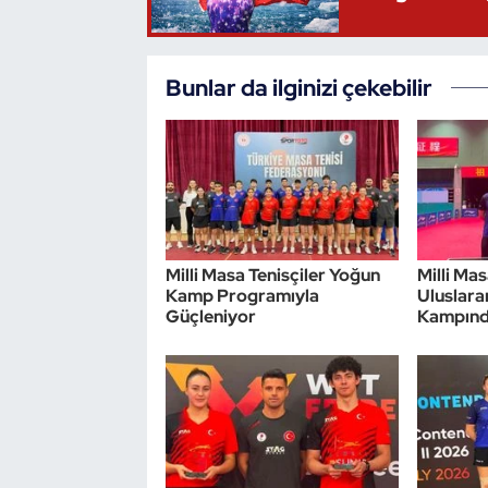
Oryantiring
Bunlar da ilginizi çekebilir
Özel Sporcular
Paralimpik
Ragbi
Satranç
Milli Masa Tenisçiler Yoğun
Milli Mas
Kamp Programıyla
Uluslara
Su Topu
Güçleniyor
Kampın
Sualtı Sporları
Tekvando
Tenis