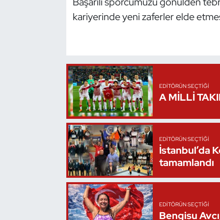
Başarılı sporcumuzu gönülden tebr
Kempo
kariyerinde yeni zaferler elde etmes
Kick Boks
Kürek
Masa Tenisi
EDITÖRÜN SEÇTIĞI
A MİLLİ TAK
Modern Pentatlon
Motor Sporları
EDITÖRÜN SEÇTIĞI
İstanbul’da 
Muay Thai
tamamlandı
Okçuluk
EDITÖRÜN SEÇTIĞI
Optimist
Bengisu Avcı,