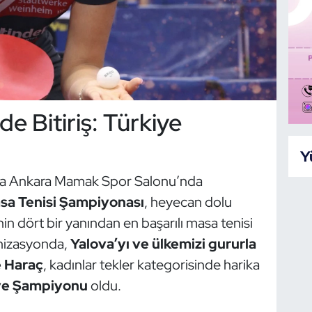
e Bitiriş: Türkiye
Y
nda Ankara Mamak Spor Salonu’nda
sa Tenisi Şampiyonası
, heyecan dolu
n dört bir yanından en başarılı masa tenisi
anizasyonda,
Yalova’yı ve ülkemizi gururla
e Haraç
, kadınlar tekler kategorisinde harika
ye Şampiyonu
oldu.