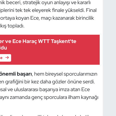
 beceri, stratejik oyun anlayışı ve kararlı
lerini tek tek eleyerek finale yükseldi. Final
ortaya koyan Ece, maçı kazanarak birincilik
kış topladı.
er ve Ece Haraç WTT Taşkent'te
ldu
le
 önemli başarı
, hem bireysel sporcularımızın
 grafiğini bir kez daha gözler önüne serdi.
al ve uluslararası başarıya imza atan Ece
, aynı zamanda genç sporculara ilham kaynağı