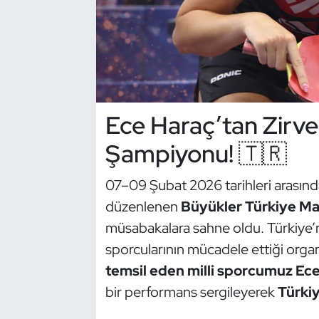
Dans Sporları
Dövüş Sanatı
E-Spor
Ece Haraç’tan Zirved
Eskrim
Şampiyonu! 🇹🇷
Futbol
07–09 Şubat 2026 tarihleri arası
düzenlenen
Büyükler Türkiye Ma
Futsal
müsabakalara sahne oldu. Türkiye’ni
sporcularının mücadele ettiği org
Genel
temsil eden milli sporcumuz Ec
Golf
bir performans sergileyerek
Türki