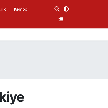
ılık
Kempo
kiye