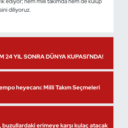
ik ediyor; hem milli takımda hem de kulüp
ini diliyoruz.
IM 24 YIL SONRA DÜNYA KUPASI’NDA!
Kempo heyecanı: Milli Takım Seçmeleri
 buzullardaki erimeye karşı kulaç atacak