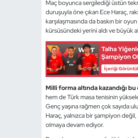
Maç boyunca sergilediği üstün teknik
Güreş
duruşuyla öne çıkan Ece Haraç, rakip
Halter
karşılaşmasında da baskın bir oyun 
kürsüsündeki yerini aldı ve büyük al
Hava Sporları
Talha Yiğenl
Hentbol
Şampiyon O
İşitme Engelli Sporcular
İçeriği Görüntü
Judo ve Kuraş
Milli forma altında kazandığı bu
hem de Türk masa tenisinin yükselen
Kano ve Rafting
Genç yaşına rağmen çok sayıda ulus
Karate
Haraç, yalnızca bir şampiyon değil
olmaya devam ediyor.
Kayak