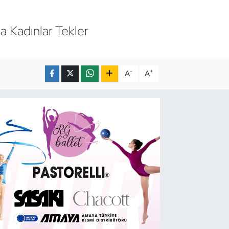
a Kadınlar Tekler
-
+
A
A