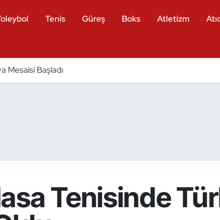
oleybol
Tenis
Güreş
Boks
Atletizm
Atıc
a Mesaisi Başladı
asa Tenisinde Tür