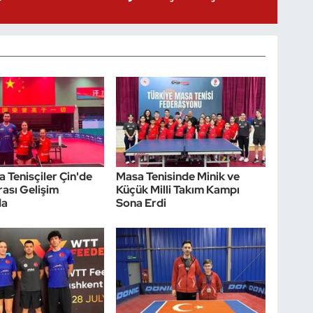
a Tenisçiler Çin'de
Masa Tenisinde Minik ve
rası Gelişim
Küçük Milli Takım Kampı
da
Sona Erdi